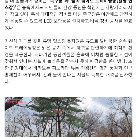
층 더 깔끔하게 정비된
‘족구장’
과
‘숲속 웨이트 트레이닝장(일명 산
스장)’
은 숲속에서도 시민들의 건강 증진을 책임지는 자랑거리로 자
리 잡고 있다. 특히 대대적인 정비를 마친 족구장은 야간에도 안전하
게 운동할 수 있도록 LED 보안등을 설치하고 바닥 정비 공사를 완료
했다.
최신식 기구를 갖춰 유명 헬스장 못지않은 규모로 탈바꿈한 숲속 웨
이트 트레이닝장은 맑은 공기 속에서 체력을 단련하기에 최적의 환
경을 제공한다. 지나가던 등산객들은 숲속에 이처럼 훌륭한 시설이
갖춰져 있다는 사실에 놀라움을 감추지 못하며 감탄을 쏟아냈다. 또
한 전망대에서 바라보는 파노라마 뷰는 인왕산의 멋진 풍경과 인근
홍제천이 어우러져, 산과 물이 만나는 서울의 독특한 매력을 선사했
다.