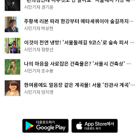
한 편의점의 정체
시민기자 권기윤
주황색 리본 따라 한강부터 메타세쿼이아 숲길까지…
서울둘레길 15코스
시민기자 박상현
이것이 천연 냉방! '서울둘레길 9코스'로 숲속 피서 떠
나볼까
시민기자 정향선
나의 마음을 사로잡은 건축물은? '서울시 건축상' 수
상작 공개!
시민기자 조수봉
한여름에도 얼음장 같은 계곡물! 서울 '진관사 계곡'이
천국이네~
시민기자 양지영
다
A
운
p
로
p
드
S