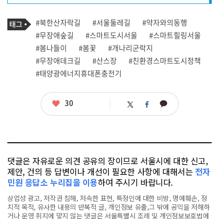
프
로
기
필
태
#북한산자락길
#서울둘레길
#약자와의동행
사
그
관
#무장애숲길
#스마트도시서울
#스마트힐링서울
련
#봄나들이
#봄꽃
#개나리군락지
태
그
#무장애데크길
#산스장
#친환경스마트도시정책
#태양광에너지휴대폰충전기
좋
30
카
트
페
아
카
위
이
요
오
터
스
톡
북
댓글은 자유로운 의견 공유의 장이므로 서울시에 대한 신고,
제안, 건의 등 답변이나 개선이 필요한 사항에 대해서는
전자
민원 응답소 누리집을 이용
하여 주시기 바랍니다.
상업성 광고, 저작권 침해, 저속한 표현, 특정인에 대한 비방, 명예훼손, 정
치적 목적, 유사한 내용의 반복적 글, 개인정보 유출,그 밖에 공익을 저해하
거나 운영 취지에 맞지 않는 댓글은 서울특별시 조례 및 개인정보보호법에