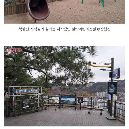
북한산 자락길의 설레는 시작점인 실락어린이공원 ©장형진