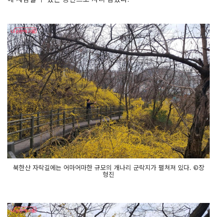
북한산 자락길에는 어마어마한 규모의 개나리 군락지가 펼쳐져 있다. ©장
형진