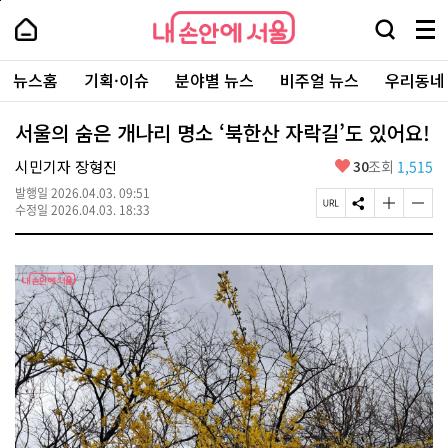
본
페
내
문
이
내
손
검
메
바
지
손
안
색
뉴
로
상
안
주
에
창
전
가
단
에
뉴스홈
기획·이슈
분야별 뉴스
비주얼 뉴스
우리동네
요
서
열
체
기
으
서
서
울
기
보
로
울
비
기
이
-
서울의 숨은 개나리 명소 ‘북한산 자락길’도 있어요!
스
동
서
바
울
좋
시민기자 장형진
30
조회
1,515
로
시
아
가
대
발행일
2026.04.03. 09:51
요
기
페
S
글
글
표
수정일
2026.04.03. 18:33
이
N
자
자
소
지
S
크
크
통
U
공
기
기
포
R
유
크
작
털
L
하
게
게
복
기
변
변
사
경
경
하
하
기
기