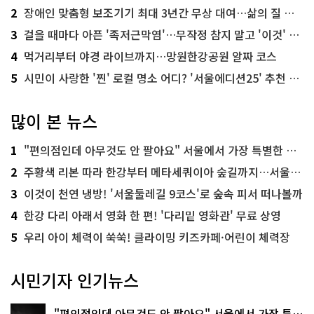
2
장애인 맞춤형 보조기기 최대 3년간 무상 대여…삶의 질 높인다
3
걸을 때마다 아픈 '족저근막염'…무작정 참지 말고 '이것' 해보세요!
4
먹거리부터 야경 라이브까지…망원한강공원 알짜 코스
5
시민이 사랑한 '찐' 로컬 명소 어디? '서울에디션25' 추천 코스
많이 본 뉴스
1
"편의점인데 아무것도 안 팔아요" 서울에서 가장 특별한 편의점의 정체
2
주황색 리본 따라 한강부터 메타세쿼이아 숲길까지…서울둘레길 15코스
3
이것이 천연 냉방! '서울둘레길 9코스'로 숲속 피서 떠나볼까
4
한강 다리 아래서 영화 한 편! '다리밑 영화관' 무료 상영
5
우리 아이 체력이 쑥쑥! 클라이밍 키즈카페·어린이 체력장
시민기자 인기뉴스
"편의점인데 아무것도 안 팔아요" 서울에서 가장 특별