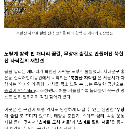
북한산 자락길 힐링 산책 코스를 따라 활짝 핀 개나리 ©장형진
노랗게 활짝 핀 개나리 꽃길, 무장애 숲길로 만들어진 북한
산 자락길의 재발견
봄을 알리는 개나리가 북한산 자락을 노랗게 물들였다. 서대문구 홍
은동 실락어린이공원에서 시작되는
‘북한산 자락길’
은 서울시가 자
랑하는 ‘약자와의 동행’ 가치를 몸소 느낄 수 있는 특별한 공간으로,
총길이 약 4.5km
로 조성됐다. 해를 거듭할수록 봄나들이 꽃구경 명
소로 널리 알려지며 직접 찾아가 봤다.
이곳은 전 구간이 보행 약자도 안전하게 다닐 수 있는 완만한
‘무장
애 숲길’
로 꾸며져 있으며, 태양광 충전기, 스마트 쉼터, 각종 운동
시설 등이 갖춰져
‘스마트 도시 서울’
과
‘스마트 힐링 서울’
을 동시
에 체감할 수 있는 공간으로 자리 잡았다.