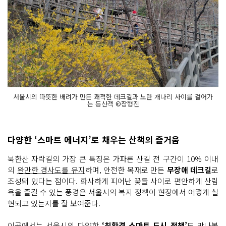
서울시의 따뜻한 배려가 만든 쾌적한 데크길과 노란 개나리 사이를 걸어가
는 등산객 ©장형진
다양한 ‘스마트 에너지’로 채우는 산책의 즐거움
북한산 자락길의 가장 큰 특징은 가파른 산길 전 구간이 10% 이내
의
완만한 경사도를 유지
하며, 안전한 목재로 만든
무장애 데크길
로
조성돼 있다는 점이다. 화사하게 피어난 꽃들 사이로 편안하게 산림
욕을 즐길 수 있는 풍경은 서울시의 복지 정책이 현장에서 어떻게 실
현되고 있는지를 잘 보여준다.
이곳에서는 서울시의 다양한
‘친환경 스마트 도시 정책’
도 만나볼