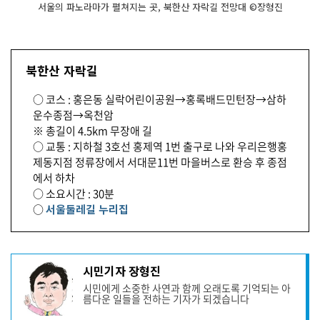
서울의 파노라마가 펼쳐지는 곳, 북한산 자락길 전망대 ©장형진
북한산 자락길
○ 코스 : 홍은동 실락어린이공원→홍록배드민턴장→삼하
운수종점→옥천암
※ 총길이 4.5km 무장애 길
○ 교통 : 지하철 3호선 홍제역 1번 출구로 나와 우리은행홍
제동지점 정류장에서 서대문11번 마을버스로 환승 후 종점
에서 하차
○ 소요시간 : 30분
○
서울둘레길 누리집
기
시민기자 장형진
사
시민에게 소중한 사연과 함께 오래도록 기억되는 아
작
름다운 일들을 전하는 기자가 되겠습니다
성
자