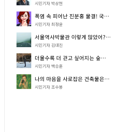
시민기자 박상현
폭염 속 피어난 진분홍 물결! 국립중앙박물관 배롱나무 명소
시민기자 최정윤
서울역사박물관 이렇게 많았어? 주말마다 한 곳씩 떠나는 역사 산책
시민기자 김대진
더울수록 더 걷고 싶어지는 숲길! 서울둘레길 '아차산 코스'
시민기자 백승훈
나의 마음을 사로잡은 건축물은? '서울시 건축상' 수상작 공개!
시민기자 조수봉