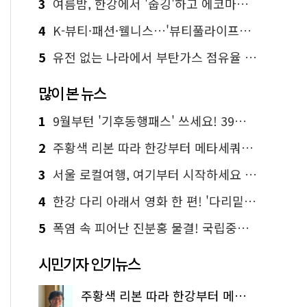
3
여름밤, 한강에서 '줍깅'하고 에코마일리지도 줍줍!
4
K-뷰티·패션·웰니스…'뷰티풀라이프인서울' 6일부터 사전 예약
5
유전 없는 나라에서 부탄가스 점유율 1위 가능? Yes, I 'CAN'
많이 본 뉴스
1
9월부턴 '기후동행패스' 쓰세요! 39세까지 청년 혜택
2
주황색 리본 따라 한강부터 메타세쿼이아 숲길까지…서울둘레길 15코스
3
서울 로컬여행, 여기부터 시작하세요 '서울에디션25'
4
한강 다리 아래서 영화 한 편! '다리밑 영화관' 무료 상영
5
폭염 속 피어난 진분홍 물결! 국립중앙박물관 배롱나무 명소
시민기자 인기뉴스
주황색 리본 따라 한강부터 메타세쿼이아 숲길까지…서울둘레길 15코스