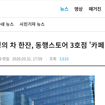
주
뉴스
영상
매거진
요
서
비
스
바
네 뉴스
시민기자 뉴스
로
가
기"
의 차 한잔, 동행스토어 3호점 '카페
수정일
2026.03.31. 17:59
조회
3,610