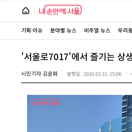
본
페
문
이
뉴
바
지
스
로
상
룸
가
단
뉴
기
으
스
로
기획·이슈
분야별 뉴스
비주얼 뉴스
우리동
주
이
요
동
서
비
스
'서울로7017'에서 즐기는 상생
바
로
가
기
시민기자 김윤화
발행일
2026.03.31. 15:06