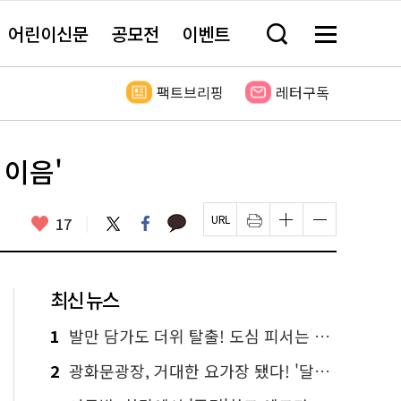
어린이신문
공모전
이벤트
검
메
색
뉴
창
전
열
체
팩트브리핑
레터구독
기
보
기
 이음'
카
좋
트
페
17
페
인
글
글
카
위
이
아
이
쇄
자
자
오
터
스
요
지
하
크
크
톡
북
U
기
기
기
R
새
크
작
L
창
게
게
최신 뉴스
복
열
변
변
사
림
경
경
하
하
1
발만 담가도 더위 탈출! 도심 피서는 청계천 '물 첨벙첨벙'
기
기
2
광화문광장, 거대한 요가장 됐다! '달빛요가'와 함께한 여름밤 힐링