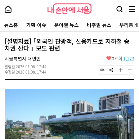
본
페
내
문
이
내
손
검
메
바
지
손
안
색
뉴
로
상
안
주
에
창
전
가
단
에
뉴스홈
기획·이슈
분야별 뉴스
비주얼 뉴스
우리동네
요
서
열
체
기
으
서
서
울
기
보
로
울
비
기
이
-
[설명자료] ｢외국인 관광객, 신용카드로 지하철 승
스
동
서
차권 산다 ｣ 보도 관련
바
울
로
시
가
좋
서울특별시 대변인
2
조회
1,123
대
기
아
표
발행일
2026.01.08. 17:44
요
소
페
S
글
글
수정일
2026.01.08. 17:44
통
이
N
자
자
포
지
S
크
크
털
U
공
기
기
R
유
크
작
L
하
게
게
복
기
변
변
사
경
경
하
하
기
기