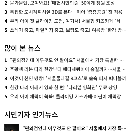
2
올가을엔, 모여봐요! '매헌시민의숲' 50여개 정원 조성
3
복잡한 도시계획시설 3D로 본다…미아 '층층공원' 첫 적용
4
우리 아이 첫 클라이밍 도전, 여기서! 서울형 키즈카페 '서울가족플라자점'
5
쓰레기 줍고, 마일리지 줍고, 보람도 줍고! 여름밤 '한강 밤마실 줍깅'
많이 본 뉴스
1
"편의점인데 아무것도 안 팔아요" 서울에서 가장 특별한 편의점의 정체
2
주황색 리본 따라 한강부터 메타세쿼이아 숲길까지…서울둘레길 15코스
3
이것이 천연 냉방! '서울둘레길 9코스'로 숲속 피서 떠나볼까
4
한강 다리 아래서 영화 한 편! '다리밑 영화관' 무료 상영
5
우리 아이 체력이 쑥쑥! 클라이밍 키즈카페·어린이 체력장
시민기자 인기뉴스
"편의점인데 아무것도 안 팔아요" 서울에서 가장 특별