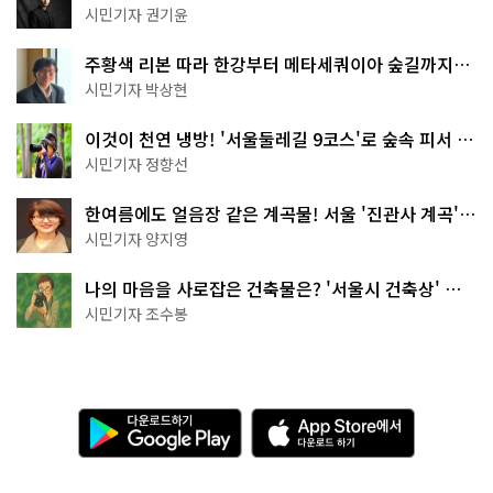
한 편의점의 정체
시민기자 권기윤
주황색 리본 따라 한강부터 메타세쿼이아 숲길까지…
서울둘레길 15코스
시민기자 박상현
이것이 천연 냉방! '서울둘레길 9코스'로 숲속 피서 떠
나볼까
시민기자 정향선
한여름에도 얼음장 같은 계곡물! 서울 '진관사 계곡'이
천국이네~
시민기자 양지영
나의 마음을 사로잡은 건축물은? '서울시 건축상' 수
상작 공개!
시민기자 조수봉
다
A
운
p
로
p
드
S
하
t