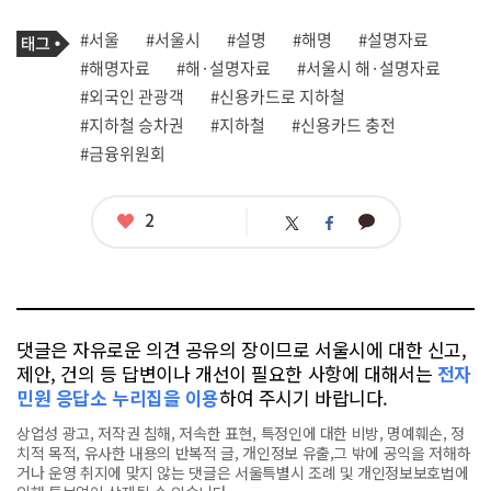
기
태
#서울
#서울시
#설명
#해명
#설명자료
사
그
관
#해명자료
#해·설명자료
#서울시 해·설명자료
련
#외국인 관광객
#신용카드로 지하철
태
그
#지하철 승차권
#지하철
#신용카드 충전
#금융위원회
좋
2
카
트
페
아
카
위
이
요
오
터
스
톡
북
댓글은 자유로운 의견 공유의 장이므로 서울시에 대한 신고,
제안, 건의 등 답변이나 개선이 필요한 사항에 대해서는
전자
민원 응답소 누리집을 이용
하여 주시기 바랍니다.
상업성 광고, 저작권 침해, 저속한 표현, 특정인에 대한 비방, 명예훼손, 정
치적 목적, 유사한 내용의 반복적 글, 개인정보 유출,그 밖에 공익을 저해하
거나 운영 취지에 맞지 않는 댓글은 서울특별시 조례 및 개인정보보호법에