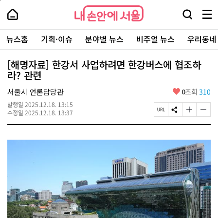
본
페
내
문
이
내
손
검
메
바
지
손
안
색
뉴
로
상
안
주
에
창
전
가
단
에
뉴스홈
기획·이슈
분야별 뉴스
비주얼 뉴스
우리동네
요
서
열
체
기
으
서
서
울
기
보
로
울
비
기
이
-
[해명자료] 한강서 사업하려면 한강버스에 협조하
스
동
서
라? 관련
바
울
로
시
가
좋
서울시 언론담당관
0
조회
310
대
기
아
표
발행일
2025.12.18. 13:15
요
소
페
S
글
글
수정일
2025.12.18. 13:37
통
이
N
자
자
포
지
S
크
크
털
U
공
기
기
R
유
크
작
L
하
게
게
복
기
변
변
사
경
경
하
하
기
기