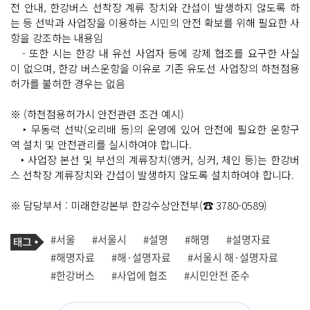
전 안내, 한강버스 선착장 계류 장치와 간섭이 발생하지 않도록 하
는 등 선박과 사업장을 이용하는 시민의 안전 확보를 위해 필요한 사
항을 강조하는 내용임
- 또한 시는 한강 내 유선 사업자 등에 강제 협조를 요구한 사실
이 없으며, 한강 버스운항을 이유로 기존 유도선 사업장의 하천점용
허가를 불허한 경우는 없음
※ (하천점용허가시 안전관련 조건 예시)
‣ 무동력 선박(오리배 등)의 운영에 있어 안전에 필요한 운항구
역 설치 및 안전관리를 실시하여야 합니다.
‣ 사업장 본선 및 부선의 계류장치(앵커, 싱커, 체인 등)는 한강버
스 선착장 계류장치와 간섭이 발생하지 않도록 설치하여야 합니다.
※ 담당부서 : 미래한강본부 한강수상안전부(☎ 3780-0589)
기
태
#서울
#서울시
#설명
#해명
#설명자료
사
그
관
#해명자료
#해·설명자료
#서울시 해·설명자료
련
#한강버스
#사업에 협조
#시민안전 준수
태
그