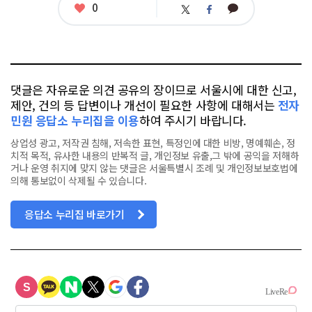
좋
0
카
트
페
아
카
위
이
요
오
터
스
톡
북
댓글은 자유로운 의견 공유의 장이므로 서울시에 대한 신고,
제안, 건의 등 답변이나 개선이 필요한 사항에 대해서는
전자
민원 응답소 누리집을 이용
하여 주시기 바랍니다.
상업성 광고, 저작권 침해, 저속한 표현, 특정인에 대한 비방, 명예훼손, 정
치적 목적, 유사한 내용의 반복적 글, 개인정보 유출,그 밖에 공익을 저해하
거나 운영 취지에 맞지 않는 댓글은 서울특별시 조례 및 개인정보보호법에
의해 통보없이 삭제될 수 있습니다.
응답소 누리집 바로가기