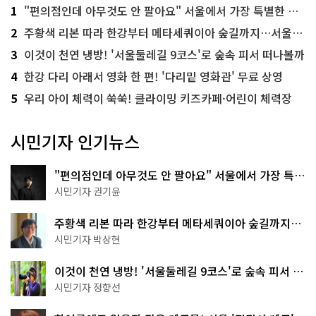
1
"편의점인데 아무것도 안 팔아요" 서울에서 가장 특별한 편의점의 정체
2
주황색 리본 따라 한강부터 메타세쿼이아 숲길까지…서울둘레길 15코스
3
이것이 천연 냉방! '서울둘레길 9코스'로 숲속 피서 떠나볼까
4
한강 다리 아래서 영화 한 편! '다리밑 영화관' 무료 상영
5
우리 아이 체력이 쑥쑥! 클라이밍 키즈카페·어린이 체력장
시민기자 인기뉴스
"편의점인데 아무것도 안 팔아요" 서울에서 가장 특별
한 편의점의 정체
시민기자 권기윤
주황색 리본 따라 한강부터 메타세쿼이아 숲길까지…
서울둘레길 15코스
시민기자 박상현
이것이 천연 냉방! '서울둘레길 9코스'로 숲속 피서 떠
나볼까
시민기자 정향선