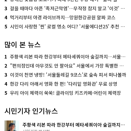
3
걸을 때마다 아픈 '족저근막염'…무작정 참지 말고 '이것' 해보세요!
4
먹거리부터 야경 라이브까지…망원한강공원 알짜 코스
5
시민이 사랑한 '찐' 로컬 명소 어디? '서울에디션25' 추천 코스
많이 본 뉴스
1
주황색 리본 따라 한강부터 메타세쿼이아 숲길까지…서울둘레길 15코스
2
"편의점인데 아무것도 안 팔아요" 서울에서 가장 특별한 편의점의 정체
3
이것이 천연 냉방! '서울둘레길 9코스'로 숲속 피서 떠나볼까
4
한강 다리 아래서 영화 한 편! '다리밑 영화관' 무료 상영
5
우리 아이 체력이 쑥쑥! 클라이밍 키즈카페·어린이 체력장
시민기자 인기뉴스
주황색 리본 따라 한강부터 메타세쿼이아 숲길까지…
서울둘레길 15코스