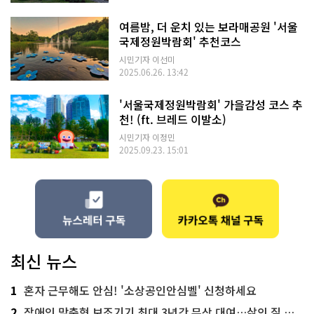
여름밤, 더 운치 있는 보라매공원 '서울
국제정원박람회' 추천코스
시민기자 이선미
2025.06.26. 13:42
'서울국제정원박람회' 가을감성 코스 추
천! (ft. 브레드 이발소)
시민기자 이정민
2025.09.23. 15:01
최신 뉴스
1
혼자 근무해도 안심! '소상공인안심벨' 신청하세요
2
장애인 맞춤형 보조기기 최대 3년간 무상 대여…삶의 질 높인다