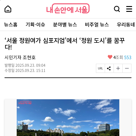
본
페
내
문
이
내
손
검
메
바
지
손
안
색
뉴
로
상
안
주
에
창
전
가
단
에
뉴스홈
기획·이슈
분야별 뉴스
비주얼 뉴스
우리동네
요
서
열
체
기
으
서
서
울
기
보
로
울
비
기
이
-
‘서울 정원여가 심포지엄’에서 ‘정원 도시’를 꿈꾸
스
동
서
다!
바
울
로
시
가
좋
시민기자 조현호
4
조회
553
대
기
아
표
발행일
2025.09.23. 09:04
요
소
페
S
글
글
수정일
2025.09.23. 15:11
통
이
N
자
자
포
지
S
크
크
털
U
공
기
기
R
유
크
작
L
하
게
게
복
기
변
변
사
경
경
하
하
기
기