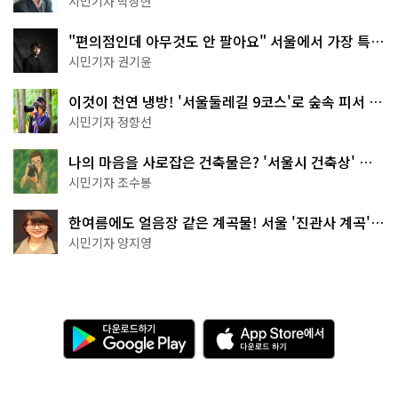
시민기자 박상현
"편의점인데 아무것도 안 팔아요" 서울에서 가장 특별
한 편의점의 정체
시민기자 권기윤
이것이 천연 냉방! '서울둘레길 9코스'로 숲속 피서 떠
나볼까
시민기자 정향선
나의 마음을 사로잡은 건축물은? '서울시 건축상' 수
상작 공개!
시민기자 조수봉
한여름에도 얼음장 같은 계곡물! 서울 '진관사 계곡'이
천국이네~
시민기자 양지영
다
A
운
p
로
p
드
S
하
t