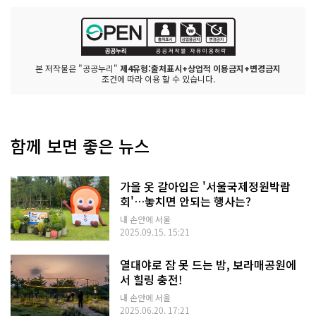
본 저작물은 "공공누리"
제4유형:출처표시+상업적 이용금지+변경금지
조건에 따라 이용 할 수 있습니다.
함께 보면 좋은 뉴스
가을 옷 갈아입은 '서울국제정원박람
회'…놓치면 안되는 행사는?
내 손안에 서울
2025.09.15. 15:21
열대야로 잠 못 드는 밤, 보라매공원에
서 힐링 충전!
내 손안에 서울
2025.06.20. 17:21