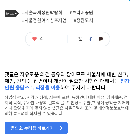
프
로
기
필
태
#서울국제정원박람회
#보라매공원
사
그
관
#서울정원여가심포지엄
#정원도시
련
태
그
좋
4
카
트
페
아
카
위
이
요
오
터
스
톡
북
댓글은 자유로운 의견 공유의 장이므로 서울시에 대한 신고,
제안, 건의 등 답변이나 개선이 필요한 사항에 대해서는
전자
민원 응답소 누리집을 이용
하여 주시기 바랍니다.
상업성 광고, 저작권 침해, 저속한 표현, 특정인에 대한 비방, 명예훼손, 정
치적 목적, 유사한 내용의 반복적 글, 개인정보 유출,그 밖에 공익을 저해하
거나 운영 취지에 맞지 않는 댓글은 서울특별시 조례 및 개인정보보호법에
의해 통보없이 삭제될 수 있습니다.
응답소 누리집 바로가기