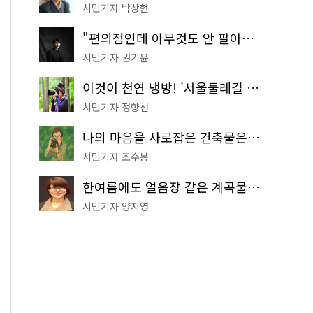
시민기자 박상현
"편의점인데 아무것도 안 팔아요" 서울에서 가장 특별한 편의점의 정체
시민기자 권기윤
이것이 천연 냉방! '서울둘레길 9코스'로 숲속 피서 떠나볼까
시민기자 정향선
나의 마음을 사로잡은 건축물은? '서울시 건축상' 수상작 공개!
시민기자 조수봉
한여름에도 얼음장 같은 계곡물! 서울 '진관사 계곡'이 천국이네~
시민기자 양지영