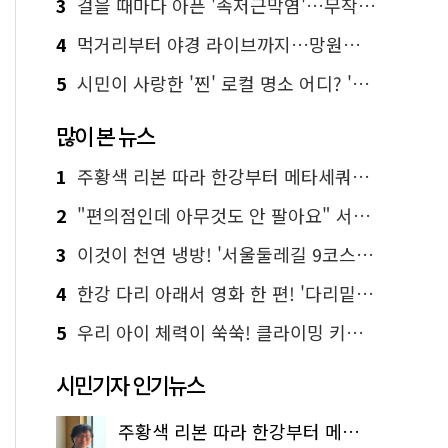
3
걸을 때마다 아픈 '족저근막염'…무작정 참지 말고 '이것' 해보세요!
4
먹거리부터 야경 라이브까지…망원한강공원 알짜 코스
5
시민이 사랑한 '찐' 로컬 명소 어디? '서울에디션25' 추천 코스
많이 본 뉴스
1
주황색 리본 따라 한강부터 메타세쿼이아 숲길까지…서울둘레길 15코스
2
"편의점인데 아무것도 안 팔아요" 서울에서 가장 특별한 편의점의 정체
3
이것이 천연 냉방! '서울둘레길 9코스'로 숲속 피서 떠나볼까
4
한강 다리 아래서 영화 한 편! '다리밑 영화관' 무료 상영
5
우리 아이 체력이 쑥쑥! 클라이밍 키즈카페·어린이 체력장
시민기자 인기뉴스
주황색 리본 따라 한강부터 메타세쿼이아 숲길까지…서울둘레길 15코스