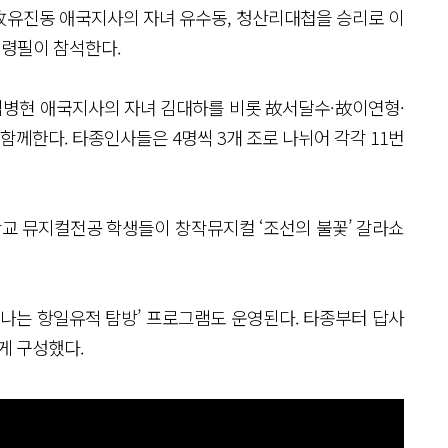
故유진동 애국지사의 자녀 유수동, 청산리대첩을 승리로 이
령필이 참석한다.
병현 애국지사의 자녀 김대하를 비롯 故서달수·故이연형·
께한다. 타종인사들은 4명씩 3개 조로 나뉘어 각각 11번
교 뮤지컬전공 학생들이 창작뮤지컬 ‘조선의 불꽃’ 갈라쇼
떠나는 항일유적 탐방’ 프로그램도 운영된다. 타종부터 답사
게 구성했다.