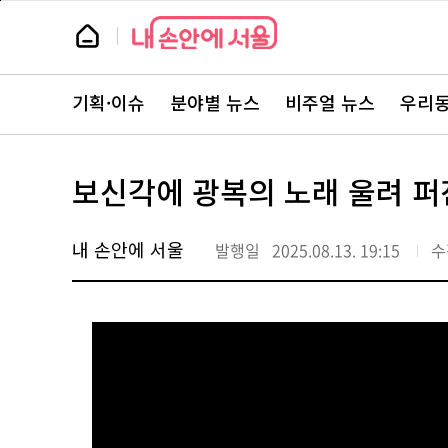
본
페
문
이
뉴
바
지
스
로
상
룸
가
단
뉴
기
으
스
로
기획·이슈
분야별 뉴스
비주얼 뉴스
우리동
주
이
요
동
서
비
스
보신각에 광복의 노래 울려 퍼
바
로
가
기
내 손안에 서울
발행일
2025.08.13. 19:15
수