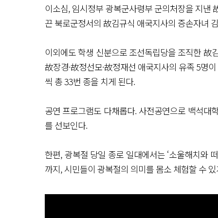
이소심, 임시정부 광복군사령부 군의처장을 지낸 
끈 북로군정서의 故김규식 애국지사의 증손자녀 김
이외에도 학생 신분으로 조선독립당을 조직한 故김
故장경·故정선모·故정재선 애국지사의 유족 5명이 함
씩 총 33번 종을 치게 된다.
공연 프로그램도 다채롭다. 사전공연으로 백석대학
를 선보인다.
한편, 광복절 당일 종로 일대에서는 ‘소울해치와 
까지, 시민들이 광복절의 의미를 몸소 체험할 수 있