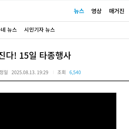
주
뉴스
영상
매거진
요
서
비
스
바
네 뉴스
시민기자 뉴스
로
가
기"
진다! 15일 타종행사
정일
2025.08.13. 19:29
조회
6,540