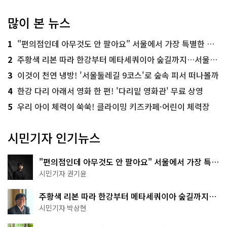
많이 본 뉴스
1
"편의점인데 아무것도 안 팔아요" 서울에서 가장 특별한 편의점의 정체
2
주황색 리본 따라 한강부터 메타세쿼이아 숲길까지…서울둘레길 15코스
3
이것이 천연 냉방! '서울둘레길 9코스'로 숲속 피서 떠나볼까
4
한강 다리 아래서 영화 한 편! '다리밑 영화관' 무료 상영
5
우리 아이 체력이 쑥쑥! 클라이밍 키즈카페·어린이 체력장
시민기자 인기뉴스
"편의점인데 아무것도 안 팔아요" 서울에서 가장 특별
한 편의점의 정체
시민기자 권기윤
주황색 리본 따라 한강부터 메타세쿼이아 숲길까지…
서울둘레길 15코스
시민기자 박상현