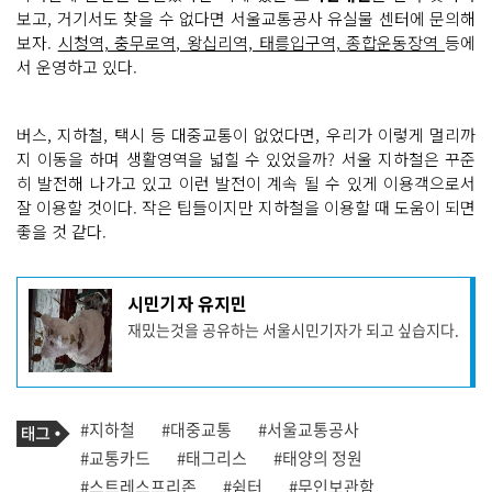
보고, 거기서도 찾을 수 없다면 서울교통공사 유실물 센터에 문의해
보자.
시청역, 충무로역, 왕십리역, 태릉입구역, 종합운동장역
등에
서 운영하고 있다.
버스, 지하철, 택시 등 대중교통이 없었다면, 우리가 이렇게 멀리까
지 이동을 하며 생활영역을 넓힐 수 있었을까? 서울 지하철은 꾸준
히 발전해 나가고 있고 이런 발전이 계속 될 수 있게 이용객으로서
잘 이용할 것이다. 작은 팁들이지만 지하철을 이용할 때 도움이 되면
좋을 것 같다.
기
시민기자 유지민
사
재밌는것을 공유하는 서울시민기자가 되고 싶습지다.
작
성
자
프
로
기
필
태
#지하철
#대중교통
#서울교통공사
사
그
관
#교통카드
#태그리스
#태양의 정원
련
#스트레스프리존
#쉼터
#무인보관함