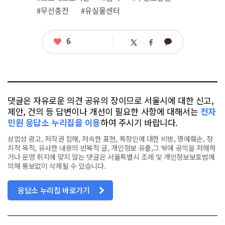
태
그
#무선충전
#유실물센터
좋
6
카
트
페
아
카
위
이
요
오
터
스
톡
북
댓글은 자유로운 의견 공유의 장이므로 서울시에 대한 신고,
제안, 건의 등 답변이나 개선이 필요한 사항에 대해서는
전자
민원 응답소 누리집을 이용
하여 주시기 바랍니다.
상업성 광고, 저작권 침해, 저속한 표현, 특정인에 대한 비방, 명예훼손, 정
치적 목적, 유사한 내용의 반복적 글, 개인정보 유출,그 밖에 공익을 저해하
거나 운영 취지에 맞지 않는 댓글은 서울특별시 조례 및 개인정보보호법에
의해 통보없이 삭제될 수 있습니다.
응답소 누리집 바로가기