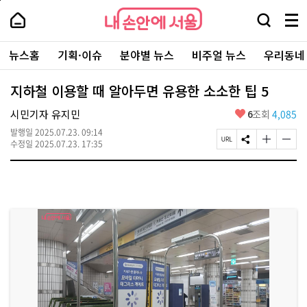
본
페
내
문
이
내
손
검
메
바
지
손
안
색
뉴
로
상
안
주
에
창
전
가
단
에
뉴스홈
기획·이슈
분야별 뉴스
비주얼 뉴스
우리동네
요
서
열
체
기
으
서
서
울
기
보
로
울
비
기
이
-
지하철 이용할 때 알아두면 유용한 소소한 팁 5
스
동
서
바
울
좋
시민기자 유지민
6
조회
4,085
로
시
아
가
대
발행일
2025.07.23. 09:14
요
기
페
S
글
글
표
수정일
2025.07.23. 17:35
이
N
자
자
소
지
S
크
크
통
U
공
기
기
포
R
유
크
작
털
L
하
게
게
복
기
변
변
사
경
경
하
하
기
기