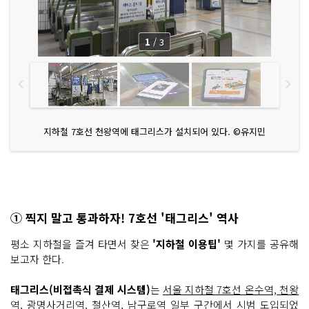
1
/
3
지하철 7호선 천왕역에 태그리스가 설치되어 있다. ©유지민
① 찍지 말고 통과하자! 7호선 '태그리스' 역사
평소 지하철을 즐겨 타면서 찾은
'지하철 이용팁'
몇 가지를 공유해
보고자 한다.
태그리스(비접촉식 결제 시스템)
는
서울 지하철 7호선 온수역, 천왕
역, 광명사거리역, 철산역, 남구로역
일부 구간에서 시범 도입되었