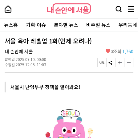
본
페
내
문
이
내
손
검
메
바
지
손
안
색
뉴
로
상
안
주
에
창
전
가
단
에
뉴스홈
기획·이슈
분야별 뉴스
비주얼 뉴스
우리동네
요
서
열
체
기
으
서
서
울
기
보
로
울
비
기
이
-
서울 육아 레벨업 1화(언제 오려나)
스
동
서
바
울
좋
내 손안에 서울
8
조회
1,760
로
시
아
가
대
발행일
2025.07.10. 00:00
요
기
페
S
글
글
표
수정일
2025.12.08. 11:03
이
N
자
자
소
지
S
크
크
통
U
공
기
기
포
R
유
크
작
털
서울시 난임부부 정책을 알아봐요!
L
하
게
게
복
기
변
변
사
경
경
하
하
기
기