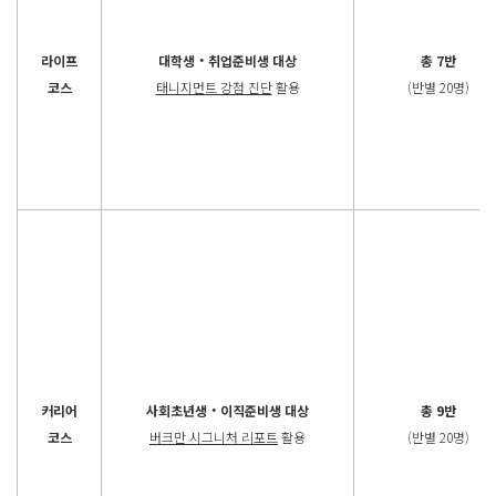
라이프
대학생‧취업준비생 대상
총 7반
코스
태니지먼트 강점 진단
활용
(반별 20명)
커리어
사회초년생‧이직준비생 대상
총 9반
코스
버크만 시그니처 리포트
활용
(반별 20명)