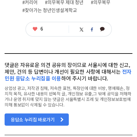
그
#커리어
#의무복무 제대 청년
#의무복무
#찾아가는 청년인생설계학교
좋
6
카
트
페
아
카
위
이
요
오
터
스
톡
북
댓글은 자유로운 의견 공유의 장이므로 서울시에 대한 신고,
제안, 건의 등 답변이나 개선이 필요한 사항에 대해서는
전자
민원 응답소 누리집을 이용
하여 주시기 바랍니다.
상업성 광고, 저작권 침해, 저속한 표현, 특정인에 대한 비방, 명예훼손, 정
치적 목적, 유사한 내용의 반복적 글, 개인정보 유출,그 밖에 공익을 저해하
거나 운영 취지에 맞지 않는 댓글은 서울특별시 조례 및 개인정보보호법에
의해 통보없이 삭제될 수 있습니다.
응답소 누리집 바로가기