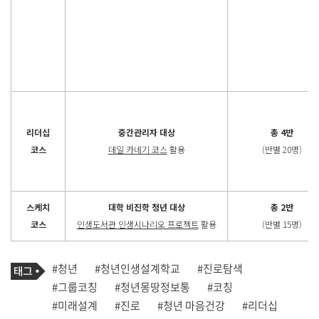
리더십
중간관리자 대상
총 4반
코스
데일 카네기 코스
활용
(반별 20명)
스케치
대학 비진학 청년 대상
총 2반
코스
인생도서관 인생시나리오 프로젝트
활용
(반별 15명)
기
태
#청년
#청년인생설계학교
#진로탐색
사
그
관
#그룹코칭
#청년몽땅정보통
#코칭
련
#미래설계
#진로
#청년 마음건강
#리더십
태