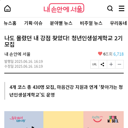
본
페
내
문
이
내
손
검
메
바
지
손
안
색
뉴
로
상
안
주
에
창
전
가
단
에
뉴스홈
기획·이슈
분야별 뉴스
비주얼 뉴스
우리동네
요
서
열
체
기
으
서
서
울
기
보
로
울
비
기
이
-
나도 몰랐던 내 강점 찾았다! 청년인생설계학교 2기
스
동
서
모집
바
울
로
시
가
좋
내 손안에 서울
6
조회
6,718
대
기
아
표
발행일
2025.06.16. 16:19
요
소
페
S
글
글
수정일
2025.06.16. 16:19
통
이
N
자
자
포
지
S
크
크
털
U
공
기
기
R
유
크
작
4개 코스 총 430명 모집, 마음건강 지원과 연계 ‘찾아가는 청
L
하
게
게
년인생설계학교’도 운영
복
기
변
변
사
경
경
하
하
기
기