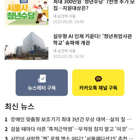
최대 300만원 '청년수당' 7천명 추가 모
집…지원대상은?
내 손안에 서울
2025.06.09. 14:49
실무형 AI 인재 키운다! '청년취업사관
학교' 송파에 개관
내 손안에 서울
2025.05.30. 16:24
최신 뉴스
1
장애인 맞춤형 보조기기 최대 3년간 무상 대여…삶의 질 높인다
2
걸을 때마다 아픈 '족저근막염'…무작정 참지 말고 '이것' 해보세요!
3
시민이 사랑한 '찐' 로컬 명소 어디? '서울에디션25' 추천 코스