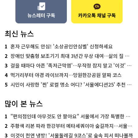
최신 뉴스
1
혼자 근무해도 안심! '소상공인안심벨' 신청하세요
2
장애인 맞춤형 보조기기 최대 3년간 무상 대여…삶의 질 높인다
3
걸을 때마다 아픈 '족저근막염'…무작정 참지 말고 '이것' 해보세요!
4
먹거리부터 야경 라이브까지…망원한강공원 알짜 코스
5
시민이 사랑한 '찐' 로컬 명소 어디? '서울에디션25' 추천 코스
많이 본 뉴스
1
"편의점인데 아무것도 안 팔아요" 서울에서 가장 특별한 편의점의 정체
2
주황색 리본 따라 한강부터 메타세쿼이아 숲길까지…서울둘레길 15코스
3
이것이 천연 냉방! '서울둘레길 9코스'로 숲속 피서 떠나볼까