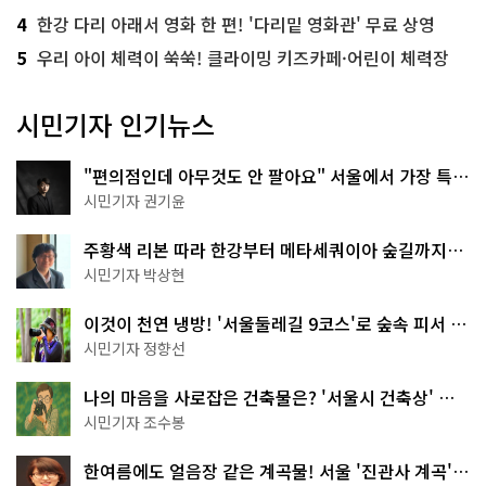
4
한강 다리 아래서 영화 한 편! '다리밑 영화관' 무료 상영
5
우리 아이 체력이 쑥쑥! 클라이밍 키즈카페·어린이 체력장
시민기자 인기뉴스
"편의점인데 아무것도 안 팔아요" 서울에서 가장 특별
한 편의점의 정체
시민기자 권기윤
주황색 리본 따라 한강부터 메타세쿼이아 숲길까지…
서울둘레길 15코스
시민기자 박상현
이것이 천연 냉방! '서울둘레길 9코스'로 숲속 피서 떠
나볼까
시민기자 정향선
나의 마음을 사로잡은 건축물은? '서울시 건축상' 수
상작 공개!
시민기자 조수봉
한여름에도 얼음장 같은 계곡물! 서울 '진관사 계곡'이