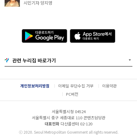
천국이네~
시민기자 양지영
다
A
운
p
로
p
드
S
하
t
기
o
관련 누리집 바로가기
G
r
o
e
o
에
g
서
l
다
개인정보처리방침
이메일 무단수집 거부
이용약관
e
운
P
로
PC버전
l
드
a
하
y
기
서울특별시청 04524
서울특별시 중구 세종대로 110 콘텐츠담당관
대표전화
다산콜센터
02-120
ⓒ
2020. Seoul Metropolitan Government all rights reserved.