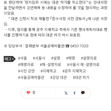
로 판단하여 ‘정치집회 시에는 대관 허가를 취소한다’*는 안내사항
을 전달하면서 강연제목 등 내용을 수정하여 줄 것을 협의하는 과정
이었음.
* 대관 신청시 작성 제출한 ｢준수사항 사전 검토서｣에 나온 사항
임.
- 이후, 협의를 통해 광주 지혜학교 측에서 기존 행사계획서대로 행
사를 진행하기로 함에 따라 대관 허가 역시 유효함.
※ 담당부서 : 문화본부 서울공예박물관(☎ 6450-7020)
기
태
#서울
#서울시
#설명
#해명
#설명자료
사
그
관
#해명자료
#해·설명자료
#서울시 해·설명자료
련
#시민 강연
#지혜학교
#광주 지혜학교
태
그
#서울공예박물관
#강당 대관
#대관 허가
좋
0
카
트
페
아
카
위
이
요
오
터
스
톡
북