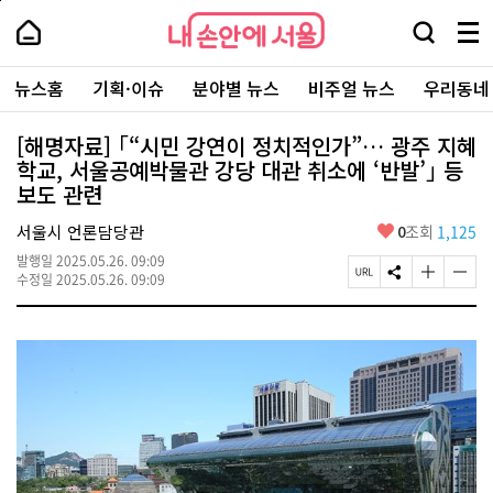
본
페
내
문
이
내
손
검
메
바
지
손
안
색
뉴
로
상
안
주
에
창
전
가
단
에
뉴스홈
기획·이슈
분야별 뉴스
비주얼 뉴스
우리동네
요
서
열
체
기
으
서
서
울
기
보
로
울
비
기
이
-
[해명자료] ｢“시민 강연이 정치적인가”… 광주 지혜
스
동
서
학교, 서울공예박물관 강당 대관 취소에 ‘반발’｣ 등
바
울
로
보도 관련
시
가
대
기
좋
표
서울시 언론담당관
0
조회
1,125
아
소
발행일
2025.05.26. 09:09
요
통
페
S
글
글
수정일
2025.05.26. 09:09
포
이
N
자
자
털
지
S
크
크
U
공
기
기
R
유
크
작
L
하
게
게
복
기
변
변
사
경
경
하
하
기
기