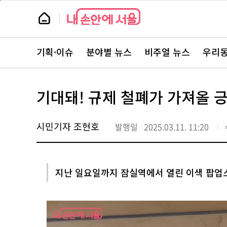
본
페
문
이
뉴
바
지
스
로
상
룸
가
단
뉴
기
으
스
로
기획·이슈
분야별 뉴스
비주얼 뉴스
우리동
주
이
요
동
서
비
스
기대돼! 규제 철폐가 가져올 
바
로
가
기
시민기자 조현호
발행일
2025.03.11. 11:20
지난 일요일까지 잠실역에서 열린 이색 팝업