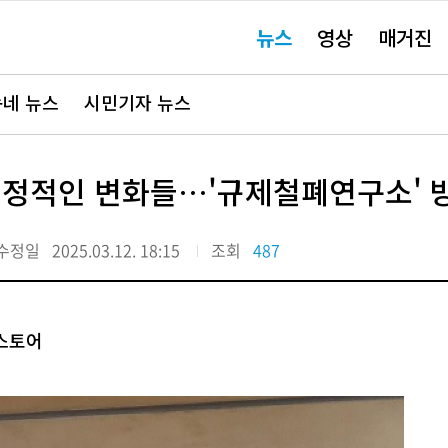
주
뉴스
영상
매거진
요
서
비
스
바
네 뉴스
시민기자 뉴스
로
가
기"
긍정적인 변화들…'규제철폐연구소' 
수정일
2025.03.12. 18:15
조회
487
스토어