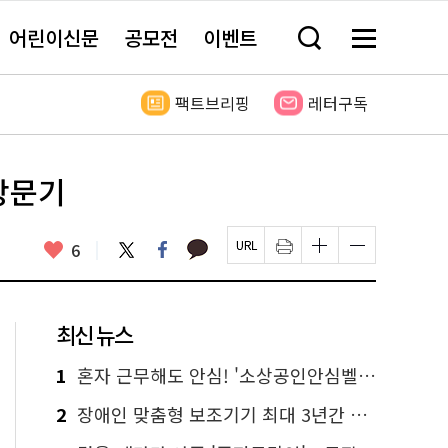
어린이신문
공모전
이벤트
검
메
색
뉴
창
전
열
체
팩트브리핑
레터구독
기
보
기
방문기
카
좋
트
페
6
페
인
글
글
카
위
이
아
이
쇄
자
자
오
터
스
요
지
하
크
크
톡
북
U
기
기
기
R
새
크
작
L
창
게
게
최신 뉴스
복
열
변
변
사
림
경
경
하
하
1
혼자 근무해도 안심! '소상공인안심벨' 신청하세요
기
기
2
장애인 맞춤형 보조기기 최대 3년간 무상 대여…삶의 질 높인다