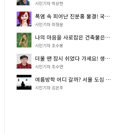
시민기자 박상현
폭염 속 피어난 진분홍 물결! 국립중앙박물관 배롱나무 명소
시민기자 최정윤
나의 마음을 사로잡은 건축물은? '서울시 건축상' 수상작 공개!
시민기자 조수봉
더울 땐 잠시 쉬었다 가세요! 생수 냉장고부터 해피소·무더위쉼터까지
시민기자 조수연
여름방학 어디 갈까? 서울 도심 무료 실내 여행 코스 추천
시민기자 김은주