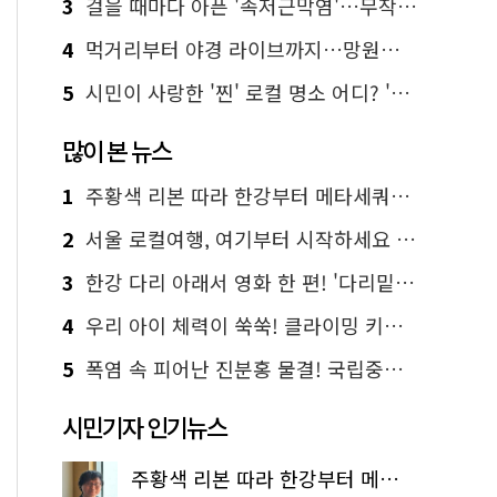
3
걸을 때마다 아픈 '족저근막염'…무작정 참지 말고 '이것' 해보세요!
4
먹거리부터 야경 라이브까지…망원한강공원 알짜 코스
5
시민이 사랑한 '찐' 로컬 명소 어디? '서울에디션25' 추천 코스
많이 본 뉴스
1
주황색 리본 따라 한강부터 메타세쿼이아 숲길까지…서울둘레길 15코스
2
서울 로컬여행, 여기부터 시작하세요 '서울에디션25'
3
한강 다리 아래서 영화 한 편! '다리밑 영화관' 무료 상영
4
우리 아이 체력이 쑥쑥! 클라이밍 키즈카페·어린이 체력장
5
폭염 속 피어난 진분홍 물결! 국립중앙박물관 배롱나무 명소
시민기자 인기뉴스
주황색 리본 따라 한강부터 메타세쿼이아 숲길까지…서울둘레길 15코스