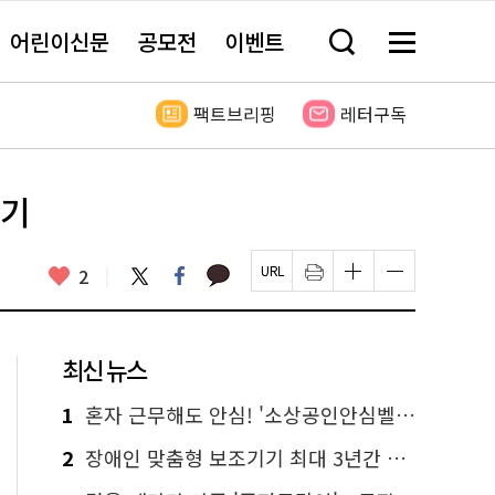
어린이신문
공모전
이벤트
검
메
색
뉴
창
전
열
체
팩트브리핑
레터구독
기
보
기
여기
카
좋
트
페
2
페
인
글
글
카
위
이
아
이
쇄
자
자
오
터
스
요
지
하
크
크
톡
북
U
기
기
기
R
새
크
작
L
창
게
게
최신 뉴스
복
열
변
변
사
림
경
경
하
하
1
혼자 근무해도 안심! '소상공인안심벨' 신청하세요
기
기
2
장애인 맞춤형 보조기기 최대 3년간 무상 대여…삶의 질 높인다