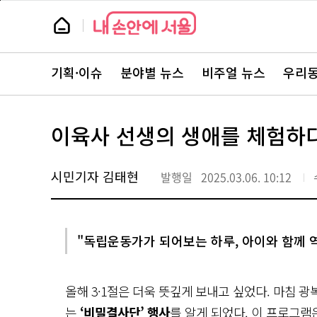
본
페
문
이
뉴
바
지
스
로
상
룸
가
단
뉴
기
으
스
로
기획·이슈
분야별 뉴스
비주얼 뉴스
우리동
주
이
요
동
서
비
스
이육사 선생의 생애를 체험하
바
로
가
기
시민기자 김태현
발행일
2025.03.06. 10:12
"독립운동가가 되어보는 하루, 아이와 함께 역
올해 3·1절은 더욱 뜻깊게 보내고 싶었다. 마침 
는
‘비밀결사단’ 행사
를 알게 되었다. 이 프로그램