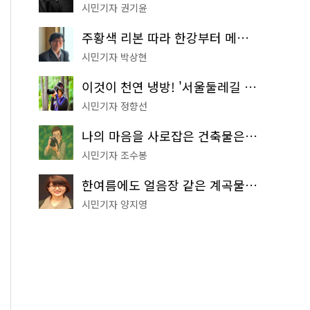
시민기자 권기윤
주황색 리본 따라 한강부터 메타세쿼이아 숲길까지…서울둘레길 15코스
시민기자 박상현
이것이 천연 냉방! '서울둘레길 9코스'로 숲속 피서 떠나볼까
시민기자 정향선
나의 마음을 사로잡은 건축물은? '서울시 건축상' 수상작 공개!
시민기자 조수봉
한여름에도 얼음장 같은 계곡물! 서울 '진관사 계곡'이 천국이네~
시민기자 양지영