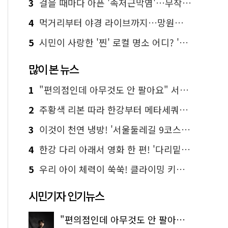
3
걸을 때마다 아픈 '족저근막염'…무작정 참지 말고 '이것' 해보세요!
4
먹거리부터 야경 라이브까지…망원한강공원 알짜 코스
5
시민이 사랑한 '찐' 로컬 명소 어디? '서울에디션25' 추천 코스
많이 본 뉴스
1
"편의점인데 아무것도 안 팔아요" 서울에서 가장 특별한 편의점의 정체
2
주황색 리본 따라 한강부터 메타세쿼이아 숲길까지…서울둘레길 15코스
3
이것이 천연 냉방! '서울둘레길 9코스'로 숲속 피서 떠나볼까
4
한강 다리 아래서 영화 한 편! '다리밑 영화관' 무료 상영
5
우리 아이 체력이 쑥쑥! 클라이밍 키즈카페·어린이 체력장
시민기자 인기뉴스
"편의점인데 아무것도 안 팔아요" 서울에서 가장 특별한 편의점의 정체