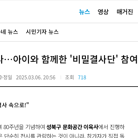
주
뉴스
영상
매거진
요
서
비
스
바
네 뉴스
시민기자 뉴스
로
가
기"
다…아이와 함께한 '비밀결사단' 참
수정일
2025.03.06. 20:56
조회
718
사 속으로!"
광복 80주년을 기념하여
성북구 문화공간 이육사
에서 진행하
은 단순히 전시를 관람하는 것이 아니라, 참가자가
직접 독