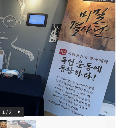
1
/
2