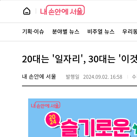
본
페
문
이
뉴
바
지
스
로
상
룸
가
단
뉴
기
으
스
로
기획·이슈
분야별 뉴스
비주얼 뉴스
우리동
주
이
요
동
서
비
스
20대는 '일자리', 30대는 
바
로
가
기
내 손안에 서울
발행일
2024.09.02. 16:58
수