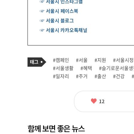
☞ 서울시 인스타그램
☞ 서울시 페이스북
☞ 서울시 블로그
☞ 서울시 카카오톡채널
기
태
#캠페인
#서울
#지원
#서울시정
사
그
관
#서울생활
#혜택
#슬기로운서울생
련
태
#일자리
#주거
#출산
#건강
그
좋
12
아
요
함께 보면 좋은 뉴스