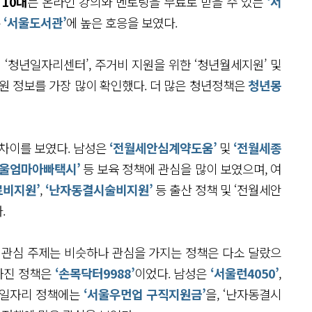
,
10대
는 온라인 강의와 멘토링을 무료로 받을 수 있는
‘서
는
‘서울도서관’
에 높은 호응을 보였다.
 ‘청년일자리센터’, 주거비 지원을 위한 ‘청년월세지원’ 및
원 정보를 가장 많이 확인했다. 더 많은 청년정책은
청년몽
 차이를 보였다. 남성은
‘전월세안심계약도움’
및
‘전월세종
서울엄마아빠택시’
등 보육 정책에 관심을 많이 보였으며, 여
료비지원’
,
‘난자동결시술비지원’
등 출산 정책 및 ‘전월세안
.
로 관심 주제는 비슷하나 관심을 가지는 정책은 다소 달랐으
 가진 정책은
‘손목닥터9988’
이었다. 남성은
‘서울런4050’
,
 일자리 정책에는
‘서울우먼업 구직지원금’
을, ‘난자동결시