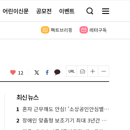
어린이신문
공모전
이벤트
검
메
색
뉴
창
전
열
체
팩트브리핑
레터구독
기
보
기
카
좋
트
페
12
페
인
글
글
카
위
이
아
이
쇄
자
자
오
터
스
요
지
하
크
크
톡
북
U
기
기
기
R
새
크
작
L
창
게
게
최신 뉴스
복
열
변
변
사
림
경
경
하
하
1
혼자 근무해도 안심! '소상공인안심벨' 신청하세요
기
기
2
장애인 맞춤형 보조기기 최대 3년간 무상 대여…삶의 질 높인다