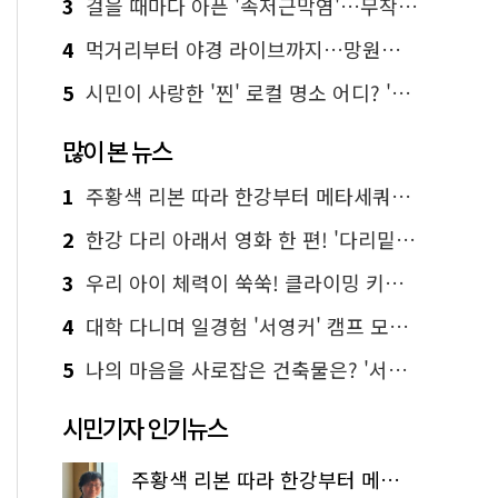
3
걸을 때마다 아픈 '족저근막염'…무작정 참지 말고 '이것' 해보세요!
4
먹거리부터 야경 라이브까지…망원한강공원 알짜 코스
5
시민이 사랑한 '찐' 로컬 명소 어디? '서울에디션25' 추천 코스
많이 본 뉴스
1
주황색 리본 따라 한강부터 메타세쿼이아 숲길까지…서울둘레길 15코스
2
한강 다리 아래서 영화 한 편! '다리밑 영화관' 무료 상영
3
우리 아이 체력이 쑥쑥! 클라이밍 키즈카페·어린이 체력장
4
대학 다니며 일경험 '서영커' 캠프 모집…전액 무료
5
나의 마음을 사로잡은 건축물은? '서울시 건축상' 수상작 공개!
시민기자 인기뉴스
주황색 리본 따라 한강부터 메타세쿼이아 숲길까지…서울둘레길 15코스