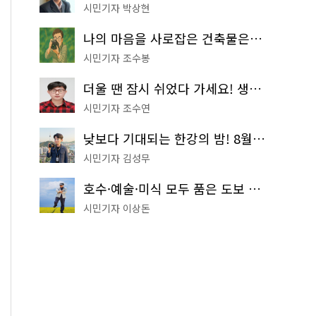
시민기자 박상현
나의 마음을 사로잡은 건축물은? '서울시 건축상' 수상작 공개!
시민기자 조수봉
더울 땐 잠시 쉬었다 가세요! 생수 냉장고부터 해피소·무더위쉼터까지
시민기자 조수연
낮보다 기대되는 한강의 밤! 8월 한정 무료 '한강 밤핑' 예약은?
시민기자 김성무
호수·예술·미식 모두 품은 도보 코스! 서울식물원~LG아트센터~마곡테라스거리
시민기자 이상돈