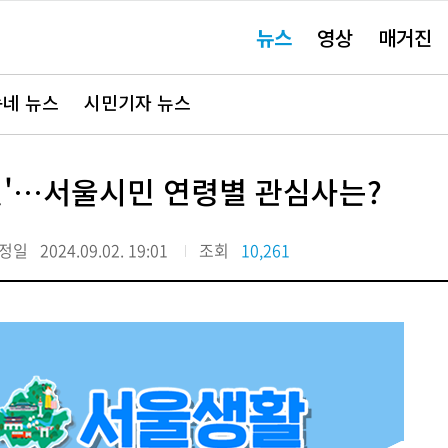
주
뉴스
영상
매거진
요
서
비
스
바
네 뉴스
시민기자 뉴스
로
가
기"
'이것'…서울시민 연령별 관심사는?
정일
2024.09.02. 19:01
조회
10,261