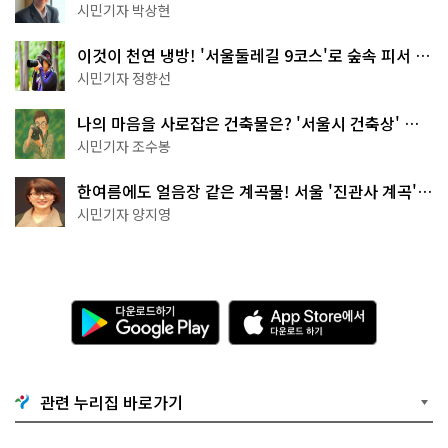
서울둘레길 15코스
시민기자 박상현
이것이 천연 냉방! '서울둘레길 9코스'로 숲속 피서 떠
나볼까
시민기자 정향선
나의 마음을 사로잡은 건축물은? '서울시 건축상' 수
상작 공개!
시민기자 조수봉
한여름에도 얼음장 같은 계곡물! 서울 '진관사 계곡'이
천국이네~
시민기자 양지영
다
A
운
p
로
p
드
S
하
t
기
o
관련 누리집 바로가기
G
r
o
e
o
에