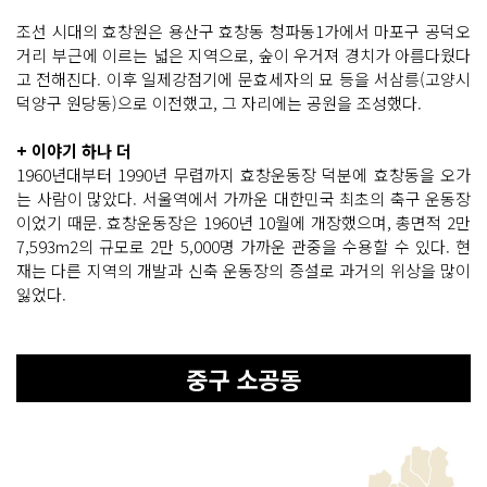
조선 시대의 효창원은 용산구 효창동 청파동1가에서 마포구 공덕오
거리 부근에 이르는 넓은 지역으로, 숲이 우거져 경치가 아름다웠다
고 전해진다. 이후 일제강점기에 문효세자의 묘 등을 서삼릉(고양시
덕양구 원당동)으로 이전했고, 그 자리에는 공원을 조성했다.
+ 이야기 하나 더
1960년대부터 1990년 무렵까지 효창운동장 덕분에 효창동을 오가
는 사람이 많았다. 서울역에서 가까운 대한민국 최초의 축구 운동장
이었기 때문. 효창운동장은 1960년 10월에 개장했으며, 총면적 2만
7,593m2의 규모로 2만 5,000명 가까운 관중을 수용할 수 있다. 현
재는 다른 지역의 개발과 신축 운동장의 증설로 과거의 위상을 많이
잃었다.
중구 소공동