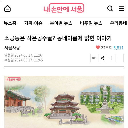
본
페
내
문
이
내
손
검
메
바
지
손
안
색
뉴
로
상
안
주
에
창
전
가
단
에
뉴스홈
기획·이슈
분야별 뉴스
비주얼 뉴스
우리동네
요
서
열
체
기
으
서
서
울
기
보
로
울
비
기
이
-
소공동은 작은공주골? 동네이름에 얽힌 이야기
스
동
서
바
울
좋
서울사랑
22
조회
5,811
로
시
아
가
대
발행일
2024.05.17. 11:07
요
기
페
S
글
글
표
수정일
2024.05.17. 11:45
이
N
자
자
소
지
S
크
크
통
U
공
기
기
포
R
유
크
작
털
L
하
게
게
복
기
변
변
사
경
경
하
하
기
기