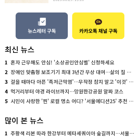
최신 뉴스
1
혼자 근무해도 안심! '소상공인안심벨' 신청하세요
2
장애인 맞춤형 보조기기 최대 3년간 무상 대여…삶의 질 높인다
3
걸을 때마다 아픈 '족저근막염'…무작정 참지 말고 '이것' 해보세요!
4
먹거리부터 야경 라이브까지…망원한강공원 알짜 코스
5
시민이 사랑한 '찐' 로컬 명소 어디? '서울에디션25' 추천 코스
많이 본 뉴스
1
주황색 리본 따라 한강부터 메타세쿼이아 숲길까지…서울둘레길 15코스