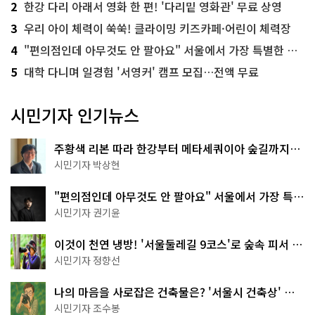
2
한강 다리 아래서 영화 한 편! '다리밑 영화관' 무료 상영
3
우리 아이 체력이 쑥쑥! 클라이밍 키즈카페·어린이 체력장
4
"편의점인데 아무것도 안 팔아요" 서울에서 가장 특별한 편의점의 정체
5
대학 다니며 일경험 '서영커' 캠프 모집…전액 무료
시민기자 인기뉴스
주황색 리본 따라 한강부터 메타세쿼이아 숲길까지…
서울둘레길 15코스
시민기자 박상현
"편의점인데 아무것도 안 팔아요" 서울에서 가장 특별
한 편의점의 정체
시민기자 권기윤
이것이 천연 냉방! '서울둘레길 9코스'로 숲속 피서 떠
나볼까
시민기자 정향선
나의 마음을 사로잡은 건축물은? '서울시 건축상' 수
상작 공개!
시민기자 조수봉