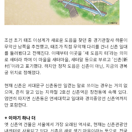
조선 초기 태조 이성계가 새로운 도읍을 찾던 중 경기관찰사 하륜이
무악산 남쪽을 추천했고, 태조가 직접 무악재 다리를 건너 신촌 일대
를 둘러봤다고 전해진다. 이때부터 이곳을 ‘새 도읍지 터’라는 의미
로 새터라 하여 이 마을을 새터마을, 새터말 등으로 부르고 ‘신촌(新
村)’이라고 표기했다. 하지만 정작 도읍은 신촌이 아닌, 지금의 경복
궁 위치로 정해졌다.
현재 신촌은 서대문구 신촌동만 일컫는 말로 쓰이는 경우는 거의 없
으며, 흔히 알고 있는 지하철 2호선 신촌역은 창천동에 속해 있다.
엄연히 따지면 신촌동은 연세대학교 일대와 경의중앙선 신촌역까지
만 포함한다.
+ 이야기 하나 더
옛 신촌역 건물은 서울에서 가장 오래된 역사로, 현재는 신촌관광안
내센터로 사용되고 있다. 신촌은 새로 생긴 마을이라는 뜻으로, 전국