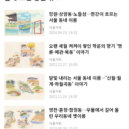
망원·상암동·노들섬…한강이 흐르는
서울 동네 이름
서울사랑
2024.04.19. 14:32
오랜 세월 켜켜이 쌓인 학문의 향기 '명
륜·예관·묵동' 이야기
서울사랑
2023.12.27. 16:00
달빛 내리는 서울 동네 이름…'신월·월
계·하월곡동' 이야기
서울사랑
2023.11.24. 14:30
영천·훈정·합정동…우물에서 길어 올
린 우리동네 옛이름
서울사랑
2023.08.29. 13:10