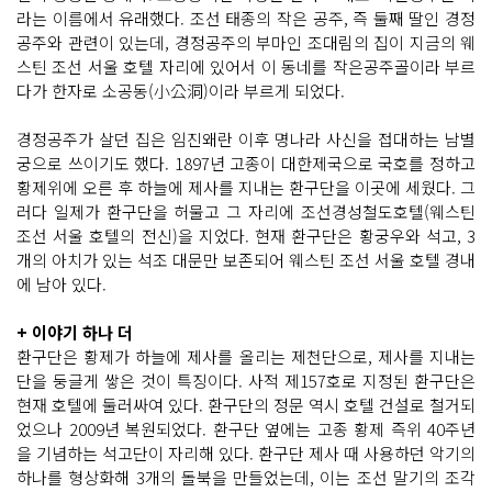
라는 이름에서 유래했다. 조선 태종의 작은 공주, 즉 둘째 딸인 경정
공주와 관련이 있는데, 경정공주의 부마인 조대림의 집이 지금의 웨
스틴 조선 서울 호텔 자리에 있어서 이 동네를 작은공주골이라 부르
다가 한자로 소공동(小公洞)이라 부르게 되었다.
경정공주가 살던 집은 임진왜란 이후 명나라 사신을 접대하는 남별
궁으로 쓰이기도 했다. 1897년 고종이 대한제국으로 국호를 정하고
황제위에 오른 후 하늘에 제사를 지내는 환구단을 이곳에 세웠다. 그
러다 일제가 환구단을 허물고 그 자리에 조선경성철도호텔(웨스틴
조선 서울 호텔의 전신)을 지었다. 현재 환구단은 황궁우와 석고, 3
개의 아치가 있는 석조 대문만 보존되어 웨스틴 조선 서울 호텔 경내
에 남아 있다.
+ 이야기 하나 더
환구단은 황제가 하늘에 제사를 올리는 제천단으로, 제사를 지내는
단을 둥글게 쌓은 것이 특징이다. 사적 제157호로 지정된 환구단은
현재 호텔에 둘러싸여 있다. 환구단의 정문 역시 호텔 건설로 철거되
었으나 2009년 복원되었다. 환구단 옆에는 고종 황제 즉위 40주년
을 기념하는 석고단이 자리해 있다. 환구단 제사 때 사용하던 악기의
하나를 형상화해 3개의 돌북을 만들었는데, 이는 조선 말기의 조각