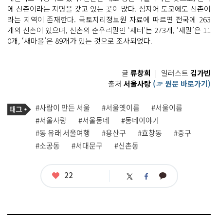
에 신촌이라는 지명을 갖고 있는 곳이 많다. 심지어 도쿄에도 신촌이
라는 지역이 존재한다. 국토지리정보원 자료에 따르면 전국에 263
개의 신촌이 있으며, 신촌의 순우리말인 ‘새터’는 273개, ‘새말’은 11
0개, ‘새마을’은 89개가 있는 것으로 조사되었다.
글
류창희
| 일러스트
김가빈
출처
서울사랑
(☞ 원문 바로가기)
기
태
#사람이 만든 서울
#서울옛이름
#서울이름
사
그
관
#서울사랑
#서울동네
#동네이야기
련
#동 유래 서울여행
#용산구
#효창동
#중구
태
그
#소공동
#서대문구
#신촌동
좋
22
카
트
페
아
카
위
이
요
오
터
스
톡
북