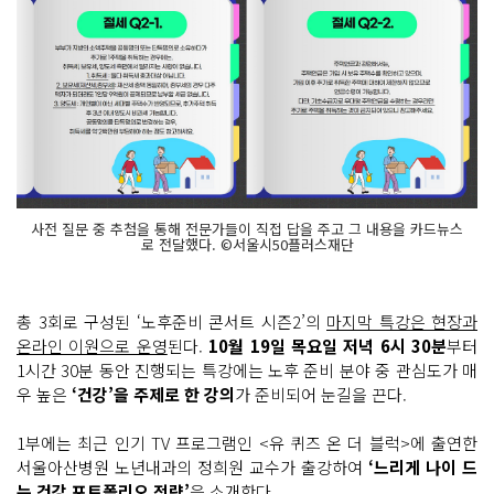
사전 질문 중 추첨을 통해 전문가들이 직접 답을 주고 그 내용을 카드뉴스
로 전달했다. ©서울시50플러스재단
총 3회로 구성된 ‘노후준비 콘서트 시즌2’의
마지막 특강은 현장과
온라인 이원으로 운영
된다.
10월 19일 목요일 저녁 6시 30분
부터
1시간 30분 동안 진행되는 특강에는 노후 준비 분야 중 관심도가 매
우 높은
‘건강’을 주제로 한 강의
가 준비되어 눈길을 끈다.
1부에는 최근 인기 TV 프로그램인 <유 퀴즈 온 더 블럭>에 출연한
서울아산병원 노년내과의 정희원 교수가 출강하여
‘느리게 나이 드
는 건강 포트폴리오 전략’
을 소개한다.