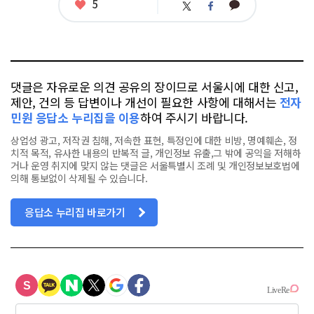
좋
5
카
트
페
아
카
위
이
요
오
터
스
톡
북
댓글은 자유로운 의견 공유의 장이므로 서울시에 대한 신고,
제안, 건의 등 답변이나 개선이 필요한 사항에 대해서는
전자
민원 응답소 누리집을 이용
하여 주시기 바랍니다.
상업성 광고, 저작권 침해, 저속한 표현, 특정인에 대한 비방, 명예훼손, 정
치적 목적, 유사한 내용의 반복적 글, 개인정보 유출,그 밖에 공익을 저해하
거나 운영 취지에 맞지 않는 댓글은 서울특별시 조례 및 개인정보보호법에
의해 통보없이 삭제될 수 있습니다.
응답소 누리집 바로가기