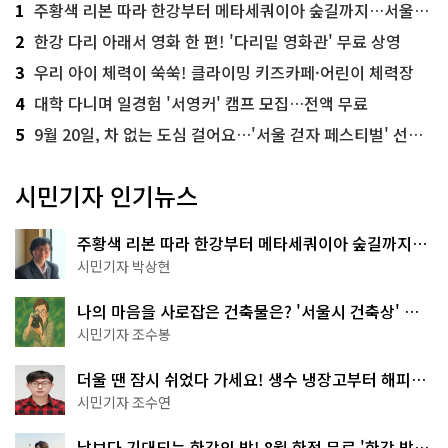
1
주황색 리본 따라 한강부터 메타세쿼이아 숲길까지…서울둘레길 15코스
2
한강 다리 아래서 영화 한 편! '다리밑 영화관' 무료 상영
3
우리 아이 체력이 쑥쑥! 클라이밍 키즈카페·어린이 체력장
4
대학 다니며 일경험 '서영커' 캠프 모집…전액 무료
5
9월 20일, 차 없는 도심 걸어요…'서울 걷자 페스티벌' 선착순 5천명
시민기자 인기뉴스
주황색 리본 따라 한강부터 메타세쿼이아 숲길까지…
서울둘레길 15코스
시민기자 박상현
나의 마음을 사로잡은 건축물은? '서울시 건축상' 수
상작 공개!
시민기자 조수봉
더울 땐 잠시 쉬었다 가세요! 생수 냉장고부터 해피소
·무더위쉼터까지
시민기자 조수연
낮보다 기대되는 한강의 밤! 8월 한정 무료 '한강 밤