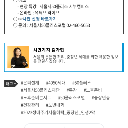
○ 장소
- 현장 특강 : 서울시50플러스 서부캠퍼스
- 온라인 : 유튜브 라이브
○ ☞
사전 신청 바로가기
○ 문의 : 서울시50플러스포털 02-460-5053
기
시민기자 김가현
사
서울의 든든한 허리, 중장년 세대를 위한 유용한 정보
작
를 전달하겠습니다.
성
자
프
로
기
필
태
#은퇴설계
#4050세대
#50플러스
사
그
관
#서울시50플러스재단
#특강
#노후준비
련
#노후준비콘서트
#50플러스포털
#중장년층
태
그
#건강관리
#노년내과
#2023생애주기서울혜택_중장년_인생2막