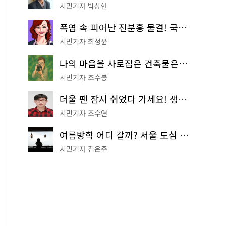
시민기자 박상현
폭염 속 피어난 진분홍 물결! 국립중앙박물관 배롱나무 명소
시민기자 최정윤
나의 마음을 사로잡은 건축물은? '서울시 건축상' 수상작 공개!
시민기자 조수봉
더울 땐 잠시 쉬었다 가세요! 생수 냉장고부터 해피소·무더위쉼터까지
시민기자 조수연
여름방학 어디 갈까? 서울 도심 무료 실내 여행 코스 추천
시민기자 김은주