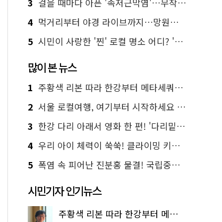
3
걸을 때마다 아픈 '족저근막염'…무작정 참지 말고 '이것' 해보세요!
4
먹거리부터 야경 라이브까지…망원한강공원 알짜 코스
5
시민이 사랑한 '찐' 로컬 명소 어디? '서울에디션25' 추천 코스
많이 본 뉴스
1
주황색 리본 따라 한강부터 메타세쿼이아 숲길까지…서울둘레길 15코스
2
서울 로컬여행, 여기부터 시작하세요 '서울에디션25'
3
한강 다리 아래서 영화 한 편! '다리밑 영화관' 무료 상영
4
우리 아이 체력이 쑥쑥! 클라이밍 키즈카페·어린이 체력장
5
폭염 속 피어난 진분홍 물결! 국립중앙박물관 배롱나무 명소
시민기자 인기뉴스
주황색 리본 따라 한강부터 메타세쿼이아 숲길까지…서울둘레길 15코스