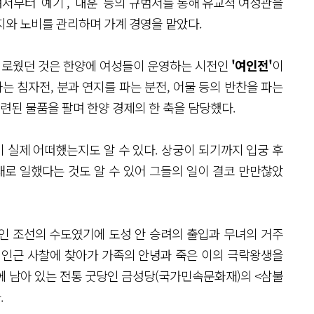
서부터 '예기', '내훈' 등의 규범서를 통해 유교적 여성관을
지와 노비를 관리하며 가계 경영을 맡았다.
흥미로웠던 것은 한양에 여성들이 운영하는 시전인
'여인전'
이
는 침자전, 분과 연지를 파는 분전, 어물 등의 반찬을 파는
관련된 물품을 팔며 한양 경제의 한 축을 담당했다.
 실제 어떠했는지도 알 수 있다. 상궁이 되기까지 입궁 후
대로 일했다는 것도 알 수 있어 그들의 일이 결코 만만찮았
가인 조선의 수도였기에 도성 안 승려의 출입과 무녀의 거주
 인근 사찰에 찾아가 가족의 안녕과 죽은 이의 극락왕생을
에 남아 있는 전통 굿당인 금성당(국가민속문화재)의 <삼불
.