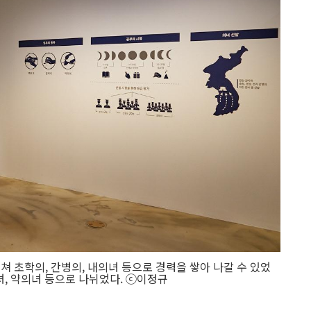
쳐 초학의, 간병의, 내의녀 등으로 경력을 쌓아 나갈 수 있었
녀, 약의녀 등으로 나뉘었다. ⓒ이정규