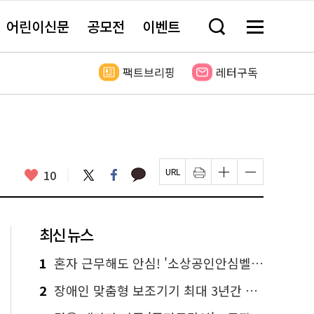
어린이신문
공모전
이벤트
검
메
색
뉴
창
전
열
체
팩트브리핑
레터구독
기
보
기
카
좋
트
페
10
페
인
글
글
카
위
이
아
이
쇄
자
자
오
터
스
요
지
하
크
크
톡
북
U
기
기
기
R
새
크
작
L
창
게
게
최신 뉴스
복
열
변
변
사
림
경
경
하
하
1
혼자 근무해도 안심! '소상공인안심벨' 신청하세요
기
기
2
장애인 맞춤형 보조기기 최대 3년간 무상 대여…삶의 질 높인다