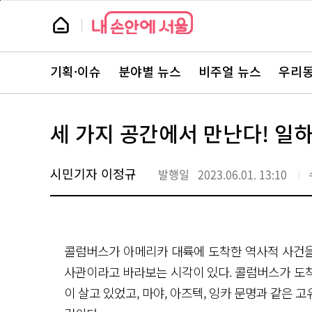
본
페
문
이
뉴
바
지
스
로
상
룸
가
단
뉴
기
으
스
로
기획·이슈
분야별 뉴스
비주얼 뉴스
우리동
주
이
요
동
서
비
스
세 가지 공간에서 만난다! 일
바
로
가
기
시민기자 이정규
발행일
2023.06.01. 13:10
콜럼버스가 아메리카 대륙에 도착한 역사적 사건을 
사관이라고 바라보는 시각이 있다. 콜럼버스가 도
이 살고 있었고, 마야, 아즈텍, 잉카 문명과 같은