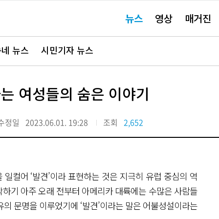
주
뉴스
영상
매거진
요
서
비
스
바
네 뉴스
시민기자 뉴스
로
가
기"
하는 여성들의 숨은 이야기
수정일
2023.06.01. 19:28
조회
2,652
일컬어 ‘발견’이라 표현하는 것은 지극히 유럽 중심의 역
착하기 아주 오래 전부터 아메리카 대륙에는 수많은 사람들
 고유의 문명을 이루었기에 ‘발견’이라는 말은 어불성설이라는