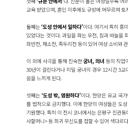
첫째
‘규문 안에서’
다. 신분이 높은 여성일수록 어려
교육 받았으며, 혼인 이후에도 규방에 머무르며 토
둘째는
‘도성 안에서 일하다’
이다. 여기서 특히 
있었다는 것이다. 과일을 파는 우전, 침과 바늘을 파
좌반전, 채소전, 족두리전 등이 있어 여성 소비와 
이 외에 사극을 통해 친숙한
궁녀, 의녀
등의 직업이
30년이 걸린다거나 지밀 궁녀의 경우 12시간 3교
음을 느끼게 된다.
셋째는
‘도성 밖, 염원하다’
이다. 한양은 유교 국
를 법적으로 금지했다. 이에 한양의 여성들은 도성
기원했다. 특히 이 전시 코너에서는 은평구 진관동
사할머니> 등 희귀 무신도를 접할 수 있어 색다르다