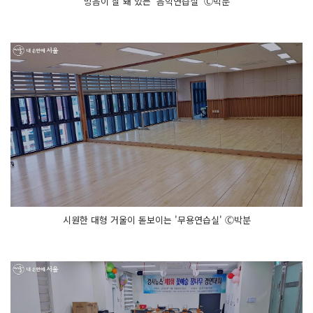
방음이 잘 돼 있는 '음악연습실' Ⓒ박분
시원한 대형 거울이 돋보이는 '무용연습실' Ⓒ박분