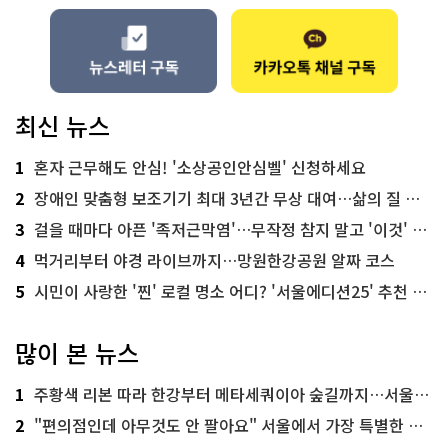
최신 뉴스
1
혼자 근무해도 안심! '소상공인안심벨' 신청하세요
2
장애인 맞춤형 보조기기 최대 3년간 무상 대여…삶의 질 높인다
3
걸을 때마다 아픈 '족저근막염'…무작정 참지 말고 '이것' 해보세요!
4
먹거리부터 야경 라이브까지…망원한강공원 알짜 코스
5
시민이 사랑한 '찐' 로컬 명소 어디? '서울에디션25' 추천 코스
많이 본 뉴스
1
주황색 리본 따라 한강부터 메타세쿼이아 숲길까지…서울둘레길 15코스
2
"편의점인데 아무것도 안 팔아요" 서울에서 가장 특별한 편의점의 정체