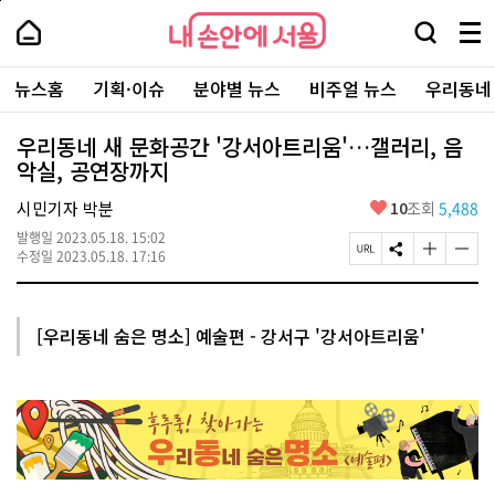
본
페
내
문
이
내
손
검
메
바
지
손
안
색
뉴
로
상
안
주
에
창
전
가
단
에
뉴스홈
기획·이슈
분야별 뉴스
비주얼 뉴스
우리동네
요
서
열
체
기
으
서
서
울
기
보
로
울
비
기
이
-
우리동네 새 문화공간 '강서아트리움'…갤러리, 음
스
동
서
악실, 공연장까지
바
울
로
시
가
좋
시민기자 박분
10
조회
5,488
대
기
아
표
발행일
2023.05.18. 15:02
요
소
페
S
글
글
수정일
2023.05.18. 17:16
통
이
N
자
자
포
지
S
크
크
털
U
공
기
기
R
유
크
작
[우리동네 숨은 명소] 예술편 - 강서구 '강서아트리움'
L
하
게
게
복
기
변
변
사
경
경
하
하
기
기