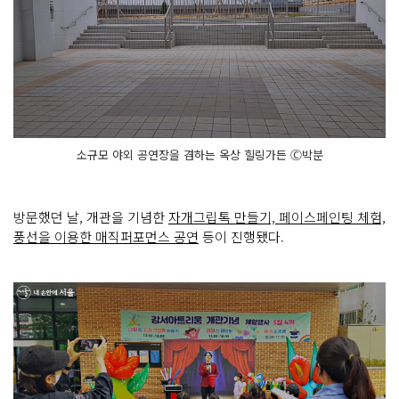
소규모 야외 공연장을 겸하는 옥상 힐링가든 Ⓒ박분
방문했던 날, 개관을 기념한
자개그립톡 만들기, 페이스페인팅 체험,
풍선을 이용한 매직퍼포먼스 공연
등이 진행됐다.