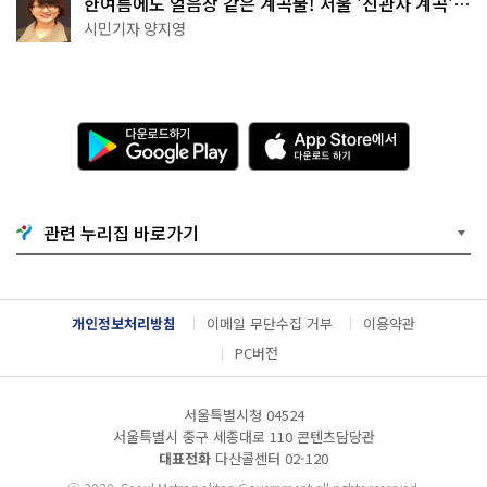
한여름에도 얼음장 같은 계곡물! 서울 '진관사 계곡'이
천국이네~
시민기자 양지영
다
A
운
p
로
p
드
S
하
t
기
o
관련 누리집 바로가기
G
r
o
e
o
에
g
서
l
다
개인정보처리방침
이메일 무단수집 거부
이용약관
e
운
P
로
PC버전
l
드
a
하
y
기
서울특별시청 04524
서울특별시 중구 세종대로 110 콘텐츠담당관
대표전화
다산콜센터
02-120