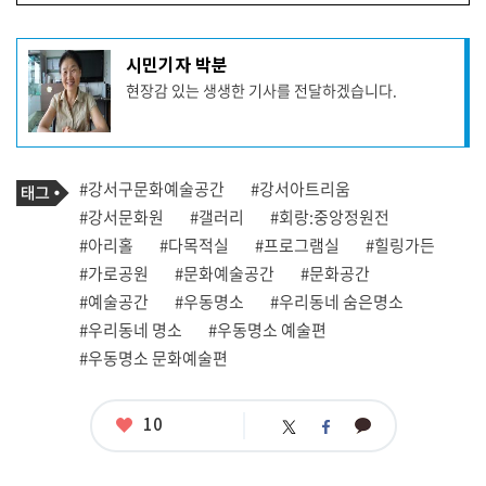
기
시민기자 박분
사
현장감 있는 생생한 기사를 전달하겠습니다.
작
성
자
프
로
기
필
태
#강서구문화예술공간
#강서아트리움
사
그
관
#강서문화원
#갤러리
#회랑:중앙정원전
련
#아리홀
#다목적실
#프로그램실
#힐링가든
태
그
#가로공원
#문화예술공간
#문화공간
#예술공간
#우동명소
#우리동네 숨은명소
#우리동네 명소
#우동명소 예술편
#우동명소 문화예술편
좋
10
카
트
페
아
카
위
이
요
오
터
스
톡
북