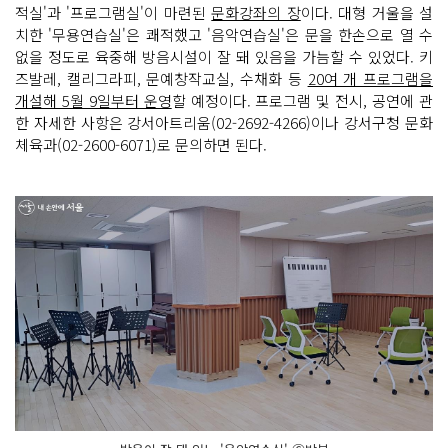
적실'과 '프로그램실'이 마련된
문화강좌의 장
이다. 대형 거울을 설
치한 '무용연습실'은 쾌적했고 '음악연습실'은 문을 한손으로 열 수
없을 정도로 육중해 방음시설이 잘 돼 있음을 가늠할 수 있었다. 키
즈발레, 캘리그라피, 문예창작교실, 수채화 등
20여 개 프로그램을
개설해 5월 9일부터 운영
할 예정이다. 프로그램 및 전시, 공연에 관
한 자세한 사항은 강서아트리움(02-2692-4266)이나 강서구청 문화
체육과(02-2600-6071)로 문의하면 된다.