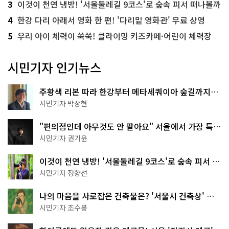
3
이것이 천연 냉방! '서울둘레길 9코스'로 숲속 피서 떠나볼까
4
한강 다리 아래서 영화 한 편! '다리밑 영화관' 무료 상영
5
우리 아이 체력이 쑥쑥! 클라이밍 키즈카페·어린이 체력장
시민기자 인기뉴스
주황색 리본 따라 한강부터 메타세쿼이아 숲길까지…
서울둘레길 15코스
시민기자 박상현
"편의점인데 아무것도 안 팔아요" 서울에서 가장 특별
한 편의점의 정체
시민기자 권기윤
이것이 천연 냉방! '서울둘레길 9코스'로 숲속 피서 떠
나볼까
시민기자 정향선
나의 마음을 사로잡은 건축물은? '서울시 건축상' 수
상작 공개!
시민기자 조수봉