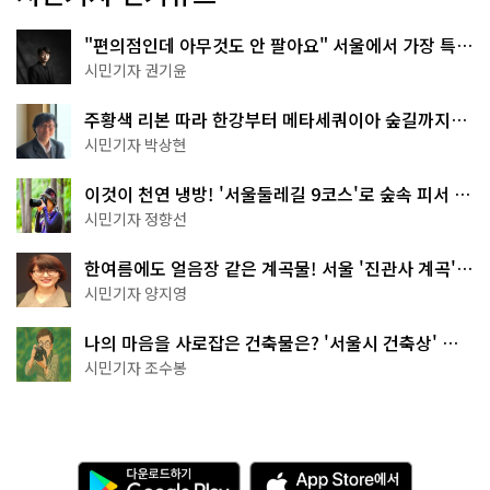
"편의점인데 아무것도 안 팔아요" 서울에서 가장 특별
한 편의점의 정체
시민기자 권기윤
주황색 리본 따라 한강부터 메타세쿼이아 숲길까지…
서울둘레길 15코스
시민기자 박상현
이것이 천연 냉방! '서울둘레길 9코스'로 숲속 피서 떠
나볼까
시민기자 정향선
한여름에도 얼음장 같은 계곡물! 서울 '진관사 계곡'이
천국이네~
시민기자 양지영
나의 마음을 사로잡은 건축물은? '서울시 건축상' 수
상작 공개!
시민기자 조수봉
다
A
운
p