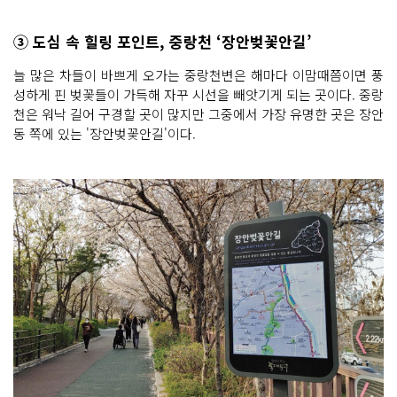
③ 도심 속 힐링 포인트, 중랑천 ‘장안벚꽃안길’
늘 많은 차들이 바쁘게 오가는 중랑천변은 해마다 이맘때쯤이면 풍
성하게 핀 벚꽃들이 가득해 자꾸 시선을 빼앗기게 되는 곳이다. 중랑
천은 워낙 길어 구경할 곳이 많지만 그중에서 가장 유명한 곳은 장안
동 쪽에 있는 '장안벚꽃안길'이다.