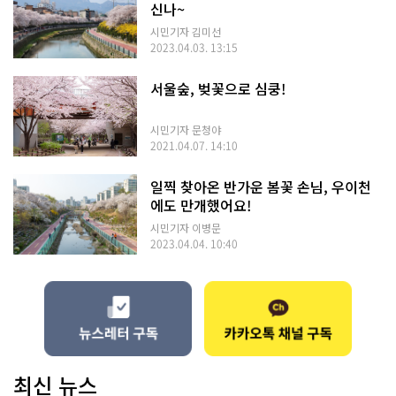
신나~
시민기자 김미선
2023.04.03. 13:15
서울숲, 벚꽃으로 심쿵!
시민기자 문청야
2021.04.07. 14:10
일찍 찾아온 반가운 봄꽃 손님, 우이천
에도 만개했어요!
시민기자 이병문
2023.04.04. 10:40
최신 뉴스