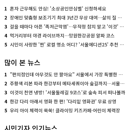
1
혼자 근무해도 안심! '소상공인안심벨' 신청하세요
2
장애인 맞춤형 보조기기 최대 3년간 무상 대여…삶의 질 높인다
3
걸을 때마다 아픈 '족저근막염'…무작정 참지 말고 '이것' 해보세요!
4
먹거리부터 야경 라이브까지…망원한강공원 알짜 코스
5
시민이 사랑한 '찐' 로컬 명소 어디? '서울에디션25' 추천 코스
많이 본 뉴스
1
"편의점인데 아무것도 안 팔아요" 서울에서 가장 특별한 편의점의 정체
2
주황색 리본 따라 한강부터 메타세쿼이아 숲길까지…서울둘레길 15코스
3
이것이 천연 냉방! '서울둘레길 9코스'로 숲속 피서 떠나볼까
4
한강 다리 아래서 영화 한 편! '다리밑 영화관' 무료 상영
5
우리 아이 체력이 쑥쑥! 클라이밍 키즈카페·어린이 체력장
시민기자 인기뉴스