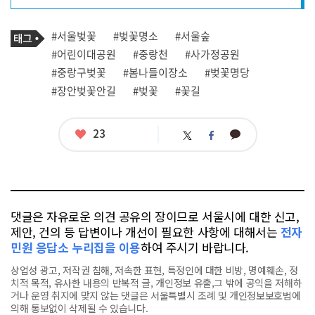
프
로
기
필
태
#서울벚꽃
#벚꽃명소
#서울숲
사
그
관
#어린이대공원
#중랑천
#사가정공원
련
#중랑구벚꽃
#봄나들이장소
#벚꽃명당
태
그
#장안벚꽃안길
#벚꽃
#꽃길
좋
23
카
트
페
아
카
위
이
요
오
터
스
톡
북
댓글은 자유로운 의견 공유의 장이므로 서울시에 대한 신고,
제안, 건의 등 답변이나 개선이 필요한 사항에 대해서는
전자
민원 응답소 누리집을 이용
하여 주시기 바랍니다.
상업성 광고, 저작권 침해, 저속한 표현, 특정인에 대한 비방, 명예훼손, 정
치적 목적, 유사한 내용의 반복적 글, 개인정보 유출,그 밖에 공익을 저해하
거나 운영 취지에 맞지 않는 댓글은 서울특별시 조례 및 개인정보보호법에
의해 통보없이 삭제될 수 있습니다.