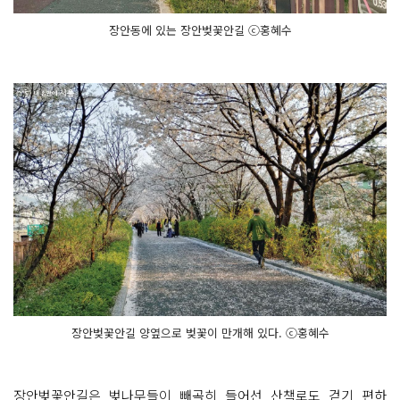
장안동에 있는 장안벚꽃안길 ⓒ홍혜수
장안벚꽃안길 양옆으로 벚꽃이 만개해 있다. ⓒ홍혜수
장안벚꽃안길은 벚나무들이 빼곡히 들어선 산책로도 걷기 편하