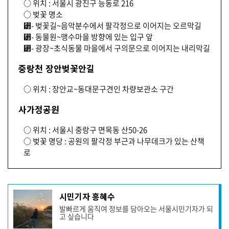
○ 위치 : 서울시 광진구 능동로 216
○ 벚꽃 명소
⁲- 벚꽃길~음악분수에서 팔각정으로 이어지는 오르막길
⁲- 동물원~맹수마을 방향에 있는 입구 앞
⁲- 광장~초식동물 마을에서 구의문으로 이어지는 내리막길
중랑천 장안벚꽃안길
○ 위치 : 장안교~동대문구견인 차량보관소 구간
사가정공원
○ 위치 : 서울시 중랑구 면목동 산50-26
○ 벚꽃 명당 : 공원의 팔각정 부근과 나무데크가 있는 산책
로
기
시민기자 홍혜수
사
발빠르게 움직여 정보를 담아오는 서울시민기자가 되
작
고 싶습니다
성
자