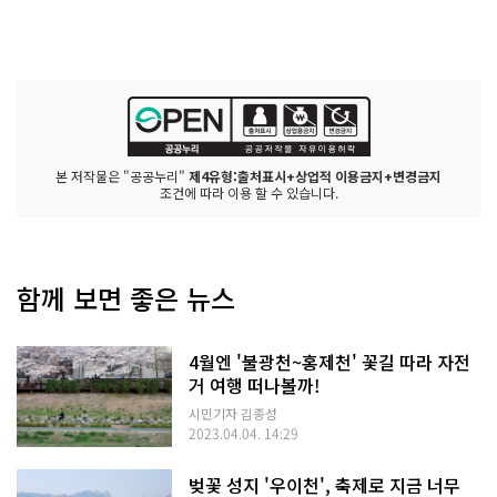
본 저작물은 "공공누리"
제4유형:출처표시+상업적 이용금지+변경금지
조건에 따라 이용 할 수 있습니다.
함께 보면 좋은 뉴스
4월엔 '불광천~홍제천' 꽃길 따라 자전
거 여행 떠나볼까!
시민기자 김종성
2023.04.04. 14:29
벚꽃 성지 '우이천', 축제로 지금 너무