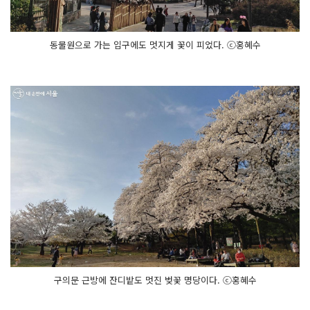
동물원으로 가는 입구에도 멋지게 꽃이 피었다. ⓒ홍혜수
구의문 근방에 잔디밭도 멋진 벚꽃 명당이다. ⓒ홍혜수