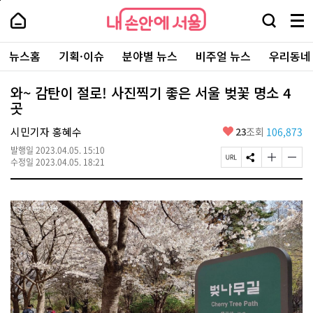
본
페
내
문
이
내
손
검
메
바
지
손
안
색
뉴
로
상
안
주
에
창
전
가
단
에
뉴스홈
기획·이슈
분야별 뉴스
비주얼 뉴스
우리동네
요
서
열
체
기
으
서
서
울
기
보
로
울
비
기
이
-
와~ 감탄이 절로! 사진찍기 좋은 서울 벚꽃 명소 4
스
동
서
곳
바
울
로
시
가
좋
시민기자 홍혜수
23
조회
106,873
대
기
아
표
발행일
2023.04.05. 15:10
요
소
페
S
글
글
수정일
2023.04.05. 18:21
통
이
N
자
자
포
지
S
크
크
털
U
공
기
기
R
유
크
작
L
하
게
게
복
기
변
변
사
경
경
하
하
기
기