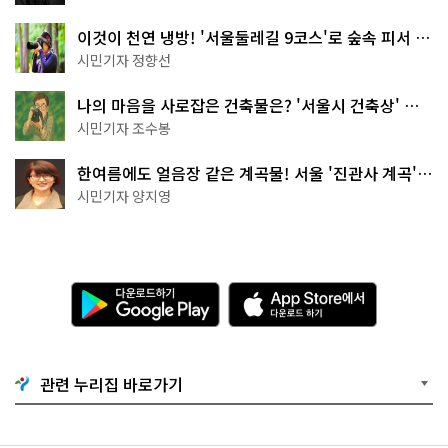
이것이 천연 냉방! '서울둘레길 9코스'로 숲속 피서 떠
나볼까
시민기자 정향선
나의 마음을 사로잡은 건축물은? '서울시 건축상' 수
상작 공개!
시민기자 조수봉
한여름에도 얼음장 같은 계곡물! 서울 '진관사 계곡'이
천국이네~
시민기자 양지영
다
A
운
p
로
p
드
S
하
t
기
o
관련 누리집 바로가기
G
r
o
e
o
에
g
서