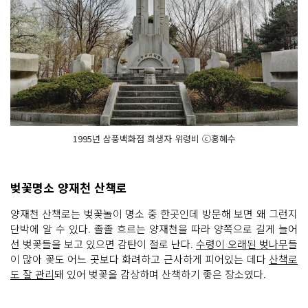
1995년 삼풍백화점 희생자 위령비 ⓒ홍혜수
벚꽃명소 양재천 산책로
양재천 산책로는 벚꽃놀이 명소 중 한곳인데 방문해 보면 왜 그런지
단박에 알 수 있다. 졸졸 흐르는 양재천을 따라 양쪽으로 길게 늘어
선 벚꽃들을 보고 있으면 감탄이 절로 난다.
수령이 오래된 벚나무
들
이 많아 꽃도 어느 곳보다 화려하고 근사하게 피어있는 데다
산책로
도 잘 관리
돼 있어 벚꽃을 감상하며 산책하기 좋은 장소였다.