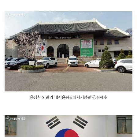
웅장한 외관의 매헌윤봉길의사기념관 ⓒ홍혜수