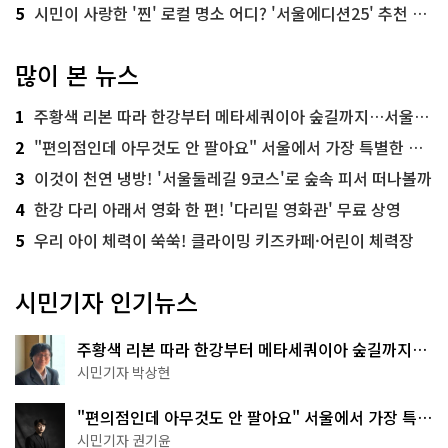
5
시민이 사랑한 '찐' 로컬 명소 어디? '서울에디션25' 추천 코스
많이 본 뉴스
1
주황색 리본 따라 한강부터 메타세쿼이아 숲길까지…서울둘레길 15코스
2
"편의점인데 아무것도 안 팔아요" 서울에서 가장 특별한 편의점의 정체
3
이것이 천연 냉방! '서울둘레길 9코스'로 숲속 피서 떠나볼까
4
한강 다리 아래서 영화 한 편! '다리밑 영화관' 무료 상영
5
우리 아이 체력이 쑥쑥! 클라이밍 키즈카페·어린이 체력장
시민기자 인기뉴스
주황색 리본 따라 한강부터 메타세쿼이아 숲길까지…
서울둘레길 15코스
시민기자 박상현
"편의점인데 아무것도 안 팔아요" 서울에서 가장 특별
한 편의점의 정체
시민기자 권기윤