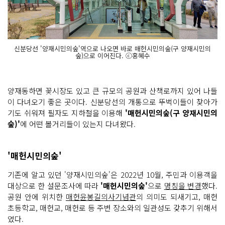
신분당선 '양재시민의숲'역으로 나오면 바로 매헌시민의숲(구 양재시민의
숲)으로 이어진다. ⓒ홍혜수
양재동하면 꽃시장도 있고 큰 규모의 공원과 산책로까지 있어 나들
이 다녀오기 좋은 곳이다. 신분당선의 개통으로 뚜벅이들이 찾아가
기도 쉬워져 필자도 지하철을 이용해
'매헌시민의숲(구 양재시민의
숲)'
에 어떤 볼거리들이 있는지 다녀왔다.
'매헌시민의숲'
기존에 알고 있던 '양재시민의숲'은 2022년 10월, 주민과 이용객을
대상으로 한 설문조사에 따라
'매헌시민의숲'
으로
명칭을 변경
했다.
공원 안에 위치한
매헌윤봉길의사기념관
의 의미도 되새기고, 매헌
초등학교, 매헌교, 매헌로 등 주변 장소와의 일관성도 갖추기 위해서
였다.