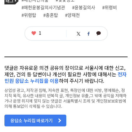
사
그
관
#매헌윤봉길의사기념관
#윤봉길의사
#위령비
련
#위령탑
#충혼탑
#양재천
태
그
좋
1
카
트
페
아
카
위
이
요
오
터
스
톡
북
댓글은 자유로운 의견 공유의 장이므로 서울시에 대한 신고,
제안, 건의 등 답변이나 개선이 필요한 사항에 대해서는
전자
민원 응답소 누리집을 이용
하여 주시기 바랍니다.
상업성 광고, 저작권 침해, 저속한 표현, 특정인에 대한 비방, 명예훼손, 정
치적 목적, 유사한 내용의 반복적 글, 개인정보 유출,그 밖에 공익을 저해하
거나 운영 취지에 맞지 않는 댓글은 서울특별시 조례 및 개인정보보호법에
의해 통보없이 삭제될 수 있습니다.
응답소 누리집 바로가기