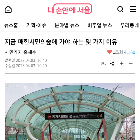
본
페
내
문
이
내
손
검
메
바
지
손
안
색
뉴
로
상
안
주
에
창
전
가
단
에
뉴스홈
기획·이슈
분야별 뉴스
비주얼 뉴스
우리동네
요
서
열
체
기
으
서
서
울
기
보
로
울
비
기
이
-
지금 매헌시민의숲에 가야 하는 몇 가지 이유
스
동
서
바
울
좋
시민기자 홍혜수
1
조회
4,160
로
시
아
가
대
발행일
2023.04.03. 10:40
요
기
페
S
글
글
표
수정일
2023.04.03. 10:40
이
N
자
자
소
지
S
크
크
통
U
공
기
기
포
R
유
크
작
털
L
하
게
게
복
기
변
변
사
경
경
하
하
기
기