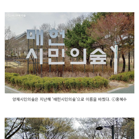
양재시민의숲은 지난해 '매헌시민의숲'으로 이름을 바꿨다. ⓒ홍혜수