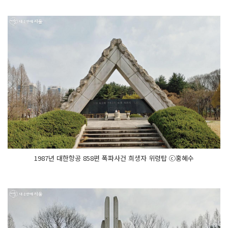
1987년 대한항공 858편 폭파사건 희생자 위령탑 ⓒ홍혜수