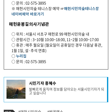
○ 문의 : 02-575-3895
※ 매헌시민의숲 테니스장 예약 ☞
매헌시민의숲테니스장
네이버예약 바로가기
매헌윤봉길의사기념관
○ 위치 : 서울시 서초구 매헌로 99 매헌시민의숲 내
○ 관람시간 : 3~10월 10:00~18:00, 11~2월 10:00~17:00
○ 휴관 : 매주 월요일 (월요일이 공휴일인 경우 다음날 휴관,
1월 1일, 설·추석 연휴)
○
누리집
○ 문의 : 02-575-3895
기
시민기자 홍혜수
사
발빠르게 움직여 정보를 담아오는 서울시민기자가 되
작
고 싶습니다
성
자
프
로
기
필
태
#매헌시민의숲
#벚꽃명소