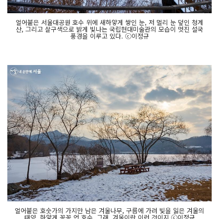
얼어붙은 서울대공원 호수 위에 새하얗게 쌓인 눈, 저 멀리 눈 덮인 청계
산, 그리고 살구색으로 밝게 빛나는 국립현대미술관의 모습이 멋진 설국
풍경을 이루고 있다. ⓒ이정규
얼어붙은 호숫가의 가지만 남은 겨울나무, 구름에 가려 빛을 잃은 겨울의
태양, 하얗게 꽁꽁 언 호수. 그래, 겨울이란 이런 것이지 ⓒ이정규