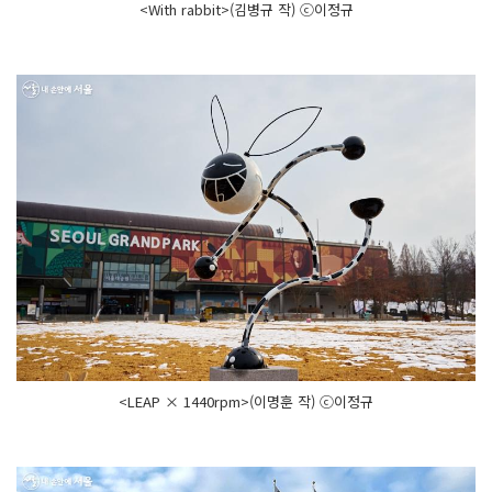
<With rabbit>(김병규 작) ⓒ이정규
<LEAP × 1440rpm>(이명훈 작) ⓒ이정규