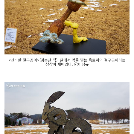
<신비한 절구공이>(김승찬 작). 달에서 떡을 찧는 옥토끼의 절구공이라는
상상이 재미있다. ⓒ이정규