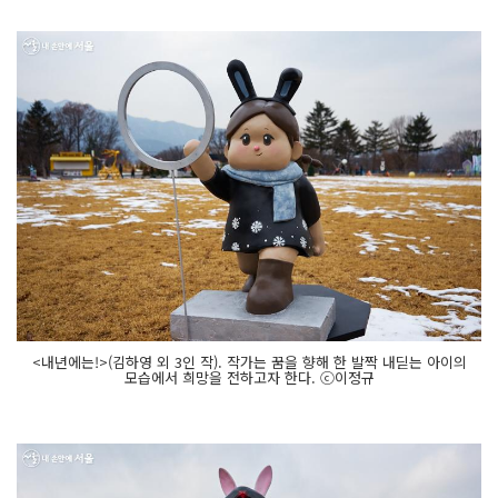
<내년에는!>(김하영 외 3인 작). 작가는 꿈을 향해 한 발짝 내딛는 아이의
모습에서 희망을 전하고자 한다. ⓒ이정규