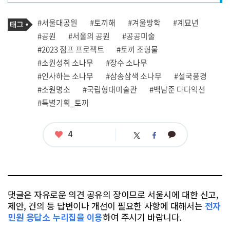
프
로
기
필
태
#서울대공원
#토끼해
#겨울방학
#계묘년
사
그
관
#공원
#서울의 공원
#공공미술
련
#2023 점프 프로젝트
#토끼 조형물
태
그
#소원성취 소나무
#장수 소나무
#인사하는 소나무
#삼송삼색 소나무
#설국풍경
#소원명소
#국립형대미술관
#백남준 다다익선
#특별기획_토끼
좋
4
카
트
페
아
카
위
이
요
오
터
스
톡
북
댓글은 자유로운 의견 공유의 장이므로 서울시에 대한 신고,
제안, 건의 등 답변이나 개선이 필요한 사항에 대해서는
전자
민원 응답소 누리집을 이용
하여 주시기 바랍니다.