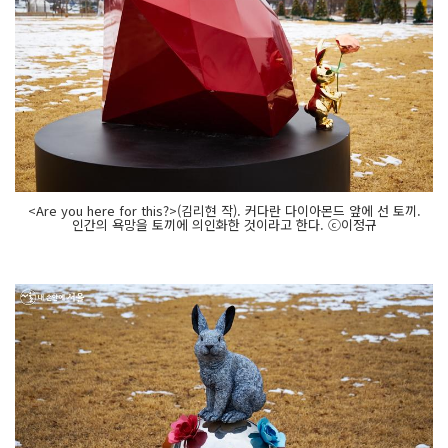
<Are you here for this?>(김리현 작). 커다란 다이아몬드 앞에 선 토끼.
인간의 욕망을 토끼에 의인화한 것이라고 한다. ⓒ이정규