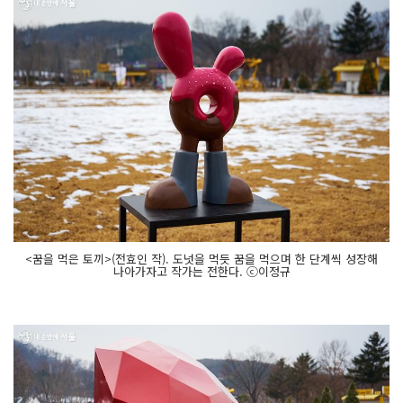
<꿈을 먹은 토끼>(전효인 작). 도넛을 먹듯 꿈을 먹으며 한 단계씩 성장해
나아가자고 작가는 전한다. ⓒ이정규