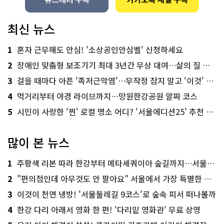
최신 뉴스
1
혼자 근무해도 안심! '소상공인안심벨' 신청하세요
2
장애인 맞춤형 보조기기 최대 3년간 무상 대여…삶의 질 높인다
3
걸을 때마다 아픈 '족저근막염'…무작정 참지 말고 '이것' 해보세요!
4
먹거리부터 야경 라이브까지…망원한강공원 알짜 코스
5
시민이 사랑한 '찐' 로컬 명소 어디? '서울에디션25' 추천 코스
많이 본 뉴스
1
주황색 리본 따라 한강부터 메타세쿼이아 숲길까지…서울둘레길 15코스
2
"편의점인데 아무것도 안 팔아요" 서울에서 가장 특별한 편의점의 정체
3
이것이 천연 냉방! '서울둘레길 9코스'로 숲속 피서 떠나볼까
4
한강 다리 아래서 영화 한 편! '다리밑 영화관' 무료 상영