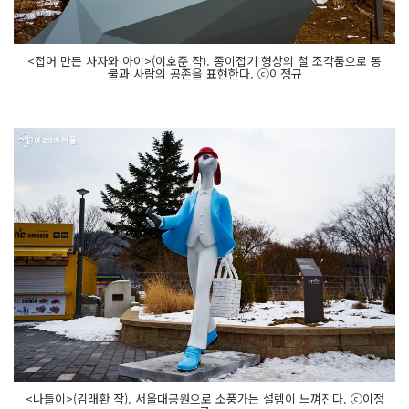
<접어 만든 사자와 아이>(이호준 작). 종이접기 형상의 철 조각품으로 동
물과 사람의 공존을 표현한다. ⓒ이정규
<나들이>(김래환 작). 서울대공원으로 소풍가는 설렘이 느껴진다. ⓒ이정