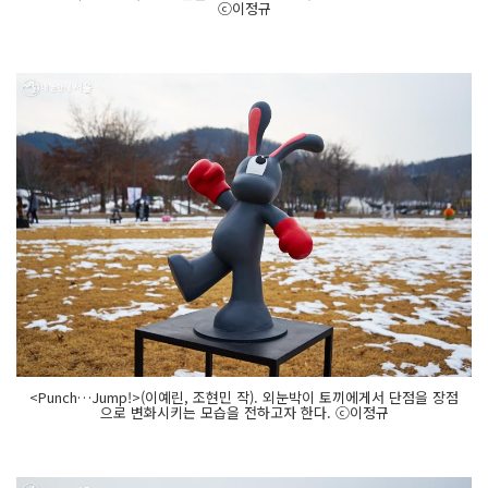
ⓒ이정규
<Punch…Jump!>(이예린, 조현민 작). 외눈박이 토끼에게서 단점을 장점
으로 변화시키는 모습을 전하고자 한다. ⓒ이정규