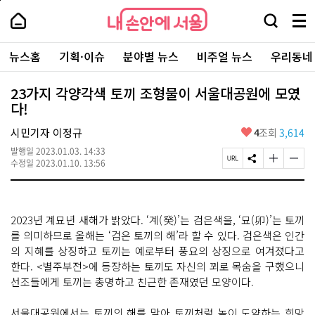
본
페
내
문
이
내
손
검
메
바
지
손
안
색
뉴
로
상
안
주
에
창
전
가
단
에
뉴스홈
기획·이슈
분야별 뉴스
비주얼 뉴스
우리동네
요
서
열
체
기
으
서
서
울
기
보
로
울
비
기
이
-
23가지 각양각색 토끼 조형물이 서울대공원에 모였
스
동
서
다!
바
울
로
시
가
좋
시민기자 이정규
4
조회
3,614
대
기
아
표
발행일
2023.01.03. 14:33
요
소
페
S
글
글
수정일
2023.01.10. 13:56
통
이
N
자
자
포
지
S
크
크
털
U
공
기
기
R
유
크
작
2023년 계묘년 새해가 밝았다. ‘계(癸)’는 검은색을, ‘묘(卯)’는 토끼
L
하
게
게
복
기
변
변
를 의미하므로 올해는 ‘검은 토끼의 해’라 할 수 있다. 검은색은 인간
사
경
경
의 지혜를 상징하고 토끼는 예로부터 풍요의 상징으로 여겨졌다고
하
하
한다. <별주부전>에 등장하는 토끼도 자신의 꾀로 목숨을 구했으니
기
기
선조들에게 토끼는 총명하고 친근한 존재였던 모양이다.
서울대공원에서는 토끼의 해를 맞아 토끼처럼 높이 도약하는 희망