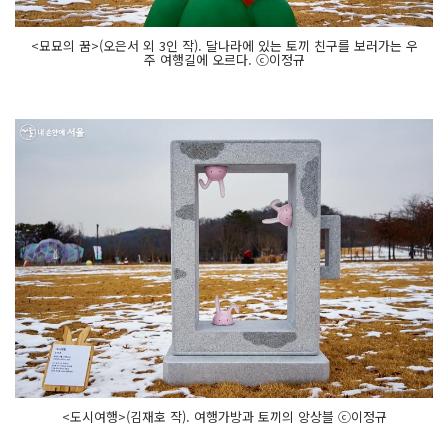
<묘묘의 꿈>(오은서 외 3인 작). 달나라에 있는 토끼 친구를 보러가는 우
주 여행길에 오르다. ⓒ이정규
<도시여행>(김재호 작). 여행가방과 토끼의 앙상블 ⓒ이정규