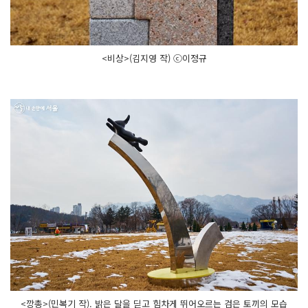
<비상>(김지영 작) ⓒ이정규
<깡총>(민복기 작). 밝은 달을 딛고 힘차게 뛰어오르는 검은 토끼의 모습