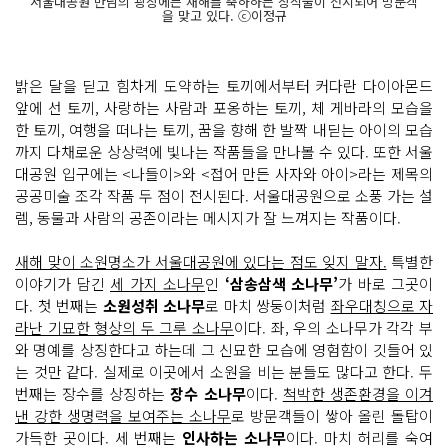
서울대공원 만남의 광장에는 새해를 축하하는 장식물이 전시되어 방문객
을 맞고 있다. ⓒ이정규
밝은 달을 딛고 힘차게 도약하는 토끼에서부터 커다란 다이아몬드
앞에 선 토끼, 사랑하는 사람과 포옹하는 토끼, 체 게바라의 모습을
한 토끼, 여행을 떠나는 토끼, 꿈을 향해 한 발짝 내딛는 아이의 모습
까지 다채로운 상상력에 빛나는 작품들을 만나볼 수 있다. 또한 서울
대공원 입구에는 <나들이>와 <접어 만든 사자와 아이>라는 제목의
공공미술 조각 작품 두 점이 전시된다. 서울대공원으로 소풍 가는 설
렘, 동물과 사람의 공존이라는 메시지가 잘 느껴지는 작품이다.
새해 맞이 소원명소가 서울대공원에 있다는 점도 잊지 말자.
특별한
이야기가 담긴
세 가지 소나무
인
‘삼송삼색 소나무’
가 바로 그곳이
다. 첫 번째는
소원성취 소나무
로 마치 쌍둥이처럼
좌우대칭으로 자
라난 기묘한 형상의 두 그루 소나무
이다. 좌, 우의 소나무가 각각 부
와 명예를 상징한다고 하는데 그 신묘한 모습에 영험함이 깃들어 있
는 것만 같다. 실제로 이곳에서 소원을 비는 분들도 많다고 한다. 두
번째는 장수를 상징하는
장수 소나무
이다.
척박한 생존환경을 이겨
낸 강한 생명력을 보여주는 소나무
로 방문객들이 쌓아 올린 돌탑이
가득한 곳이다. 세 번째는
인사하는 소나무
이다. 마치 허리를 숙여