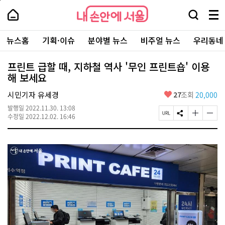
본
페
내
문
이
내
손
검
메
바
지
손
안
색
뉴
로
상
안
주
에
창
전
가
단
에
뉴스홈
기획·이슈
분야별 뉴스
비주얼 뉴스
우리동네
요
서
열
체
기
으
서
서
울
기
보
로
울
비
기
이
-
프린트 급할 때, 지하철 역사 '무인 프린트숍' 이용
스
동
서
해 보세요
바
울
로
시
가
좋
시민기자 유세경
27
조회
20,000
대
기
아
표
발행일
2022.11.30. 13:08
요
소
페
S
글
글
수정일
2022.12.02. 16:46
통
이
N
자
자
포
지
S
크
크
털
U
공
기
기
R
유
크
작
L
하
게
게
복
기
변
변
사
경
경
하
하
기
기