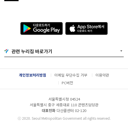
다
A
운
p
로
p
드
S
하
t
기
o
관련 누리집 바로가기
G
r
o
e
o
에
g
서
l
다
개인정보처리방침
이메일 무단수집 거부
이용약관
e
운
P
로
PC버전
l
드
a
하
y
기
서울특별시청 04524
서울특별시 중구 세종대로 110 콘텐츠담당관
대표전화
다산콜센터
02-120
ⓒ
2020. Seoul Metropolitan Government all rights reserved.