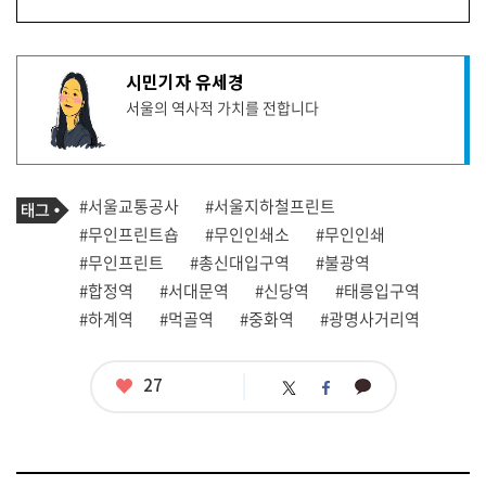
기
시민기자 유세경
사
서울의 역사적 가치를 전합니다
작
성
자
프
로
기
필
태
#서울교통공사
#서울지하철프린트
사
그
관
#무인프린트숍
#무인인쇄소
#무인인쇄
련
#무인프린트
#총신대입구역
#불광역
태
그
#합정역
#서대문역
#신당역
#태릉입구역
#하계역
#먹골역
#중화역
#광명사거리역
좋
27
카
트
페
아
카
위
이
요
오
터
스
톡
북