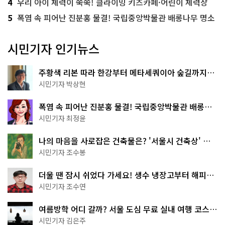
4
우리 아이 체력이 쑥쑥! 클라이밍 키즈카페·어린이 체력장
5
폭염 속 피어난 진분홍 물결! 국립중앙박물관 배롱나무 명소
시민기자 인기뉴스
주황색 리본 따라 한강부터 메타세쿼이아 숲길까지…
서울둘레길 15코스
시민기자 박상현
폭염 속 피어난 진분홍 물결! 국립중앙박물관 배롱나
무 명소
시민기자 최정윤
나의 마음을 사로잡은 건축물은? '서울시 건축상' 수
상작 공개!
시민기자 조수봉
더울 땐 잠시 쉬었다 가세요! 생수 냉장고부터 해피소
·무더위쉼터까지
시민기자 조수연
여름방학 어디 갈까? 서울 도심 무료 실내 여행 코스
추천
시민기자 김은주