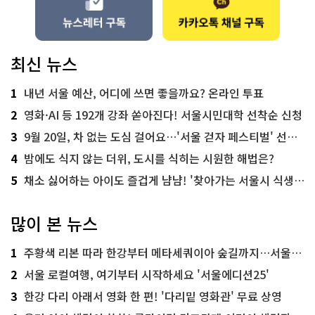
최신 뉴스
1
내년 서울 예산, 어디에 쓰면 좋을까요? 온라인 투표
2
영화·AI 등 192개 강좌 쏟아진다! 서울시민대학 선착순 신청
3
9월 20일, 차 없는 도심 걸어요…'서울 걷자 페스티벌' 선착순 5천명
4
밤에도 식지 않는 더위, 도시를 식히는 시원한 해법은?
5
채소 싫어하는 아이도 즐겁게 냠냠! '찾아가는 서울시 식생활 교육' 현장
많이 본 뉴스
1
주황색 리본 따라 한강부터 메타세쿼이아 숲길까지…서울둘레길 15코스
2
서울 로컬여행, 여기부터 시작하세요 '서울에디션25'
3
한강 다리 아래서 영화 한 편! '다리밑 영화관' 무료 상영