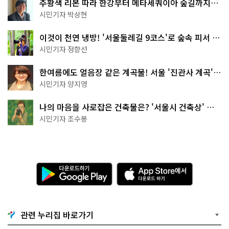
주황색 리본 따라 한강부터 메타세쿼이아 숲길까지…
서울둘레길 15코스
시민기자 박상현
이것이 천연 냉방! '서울둘레길 9코스'로 숲속 피서 떠
나볼까
시민기자 정향선
한여름에도 얼음장 같은 계곡물! 서울 '진관사 계곡'이
천국이네~
시민기자 양지영
나의 마음을 사로잡은 건축물은? '서울시 건축상' 수
상작 공개!
시민기자 조수봉
다
A
운
p
로
p
드
S
하
t
기
o
관련 누리집 바로가기
G
r
o
e