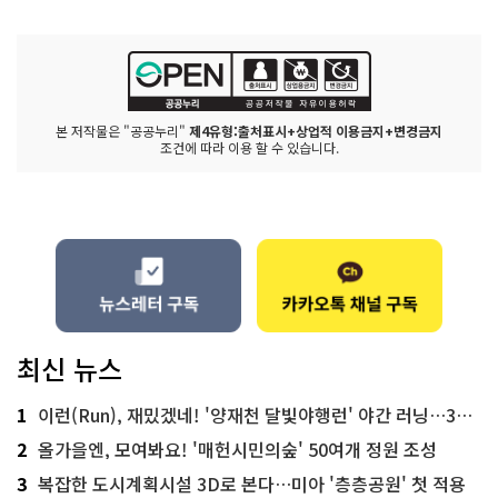
본 저작물은 "공공누리"
제4유형:출처표시+상업적 이용금지+변경금지
조건에 따라 이용 할 수 있습니다.
최신 뉴스
1
이런(Run), 재밌겠네! '양재천 달빛야행런' 야간 러닝…300명 모집
2
올가을엔, 모여봐요! '매헌시민의숲' 50여개 정원 조성
3
복잡한 도시계획시설 3D로 본다…미아 '층층공원' 첫 적용