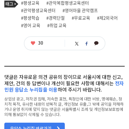
태
#평생교육
#관악복합평생교육센터
사
그
관
#관악평생교육센터
#영어마을 관악캠프
련
#평생학습
#경력단절
#무료교육
#제2외국어
태
그
#영어 교육
#취업 교육
좋
30
카
트
페
아
카
위
이
요
오
터
스
톡
북
댓글은 자유로운 의견 공유의 장이므로 서울시에 대한 신고,
제안, 건의 등 답변이나 개선이 필요한 사항에 대해서는
전자
민원 응답소 누리집을 이용
하여 주시기 바랍니다.
상업성 광고, 저작권 침해, 저속한 표현, 특정인에 대한 비방, 명예훼손, 정
치적 목적, 유사한 내용의 반복적 글, 개인정보 유출,그 밖에 공익을 저해하
거나 운영 취지에 맞지 않는 댓글은 서울특별시 조례 및 개인정보보호법에
의해 통보없이 삭제될 수 있습니다.
응답소 누리집 바로가기