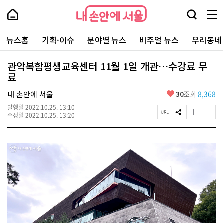
본
페
내
문
이
내
손
검
메
바
지
손
안
색
뉴
로
상
안
주
에
창
전
가
단
에
뉴스홈
기획·이슈
분야별 뉴스
비주얼 뉴스
우리동네
요
서
열
체
기
으
서
서
울
기
보
로
울
비
기
이
-
관악복합평생교육센터 11월 1일 개관…수강료 무
스
동
서
료
바
울
로
시
가
좋
내 손안에 서울
30
조회
8,368
대
기
아
표
발행일
2022.10.25. 13:10
요
소
페
S
글
글
수정일
2022.10.25. 13:20
통
이
N
자
자
포
지
S
크
크
털
U
공
기
기
R
유
크
작
L
하
게
게
복
기
변
변
사
경
경
하
하
기
기