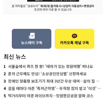
본 저작물은 "공공누리"
제4유형:출처표시+상업적 이용금지+변경금지
조건에 따라 이용 할 수 있습니다.
최신 뉴스
1
서울숲에서 퀴즈 한 판! '테마가 있는 정원여행' 떠나요
2
혼자 근무해도 안심! '소상공인안심벨' 신청하세요
3
장애인 맞춤형 보조기기 최대 3년간 무상 대여…삶의 질 높인다
4
걸을 때마다 아픈 '족저근막염'…무작정 참지 말고 '이것' 해보세요!
5
먹거리부터 야경 라이브까지…망원한강공원 알짜 코스