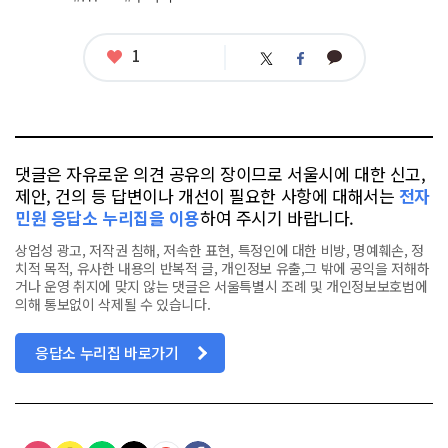
그
좋
1
카
트
페
아
카
위
이
요
오
터
스
톡
북
댓글은 자유로운 의견 공유의 장이므로 서울시에 대한 신고,
제안, 건의 등 답변이나 개선이 필요한 사항에 대해서는
전자
민원 응답소 누리집을 이용
하여 주시기 바랍니다.
상업성 광고, 저작권 침해, 저속한 표현, 특정인에 대한 비방, 명예훼손, 정
치적 목적, 유사한 내용의 반복적 글, 개인정보 유출,그 밖에 공익을 저해하
거나 운영 취지에 맞지 않는 댓글은 서울특별시 조례 및 개인정보보호법에
의해 통보없이 삭제될 수 있습니다.
응답소 누리집 바로가기