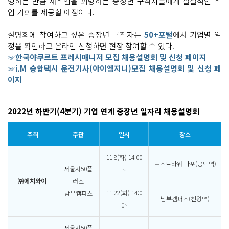
행하는 만큼 재취업을 희망하는 중장년 구직자들에게 실질적인 취
업 기회를 제공할 예정이다.
설명회에 참여하고 싶은 중장년 구직자는
50+포털
에서 기업별 일
정을 확인하고 온라인 신청하면 현장 참여할 수 있다.
☞한국야쿠르트 프레시매니저 모집 채용설명회 및 신청 페이지
☞i.M 승합택시 운전기사(아이엠지니)모집 채용설명회 및 신청 페
이지
2022년 하반기(4분기) 기업 연계 중장년 일자리 채용설명회
주최
주관
일시
장소
11.8(화) 14:00
포스트타워 마포(공덕역)
서울시50플
~
㈜에치와이
러스
11.22(화) 14:0
남부캠퍼스
남부캠퍼스(천왕역)
0~
서울시50플