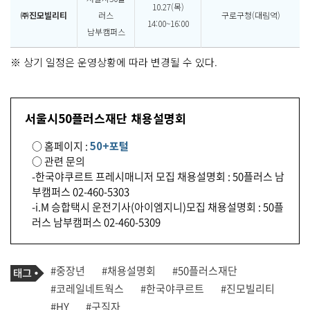
10.27(목)
㈜진모빌리티
러스
구로구청(대림역)
14:00~16:00
남부캠퍼스
※ 상기 일정은 운영상황에 따라 변경될 수 있다.
서울시50플러스재단 채용설명회
○ 홈페이지 :
50+포털
○ 관련 문의
-한국야쿠르트 프레시매니저 모집 채용설명회 : 50플러스 남
부캠퍼스 02-460-5303
-i.M 승합택시 운전기사(아이엠지니)모집 채용설명회 : 50플
러스 남부캠퍼스 02-460-5309
기
태
#중장년
#채용설명회
#50플러스재단
사
그
관
#코레일네트웍스
#한국야쿠르트
#진모빌리티
련
#HY
#구직자
태