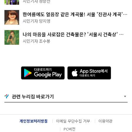
나볼까
시민기자 정향선
한여름에도 얼음장 같은 계곡물! 서울 '진관사 계곡'이
천국이네~
시민기자 양지영
나의 마음을 사로잡은 건축물은? '서울시 건축상' 수
상작 공개!
시민기자 조수봉
다
A
운
p
로
p
드
S
하
t
기
o
관련 누리집 바로가기
G
r
o
e
o
에
g
서
l
다
개인정보처리방침
이메일 무단수집 거부
이용약관
e
운
P
로
PC버전