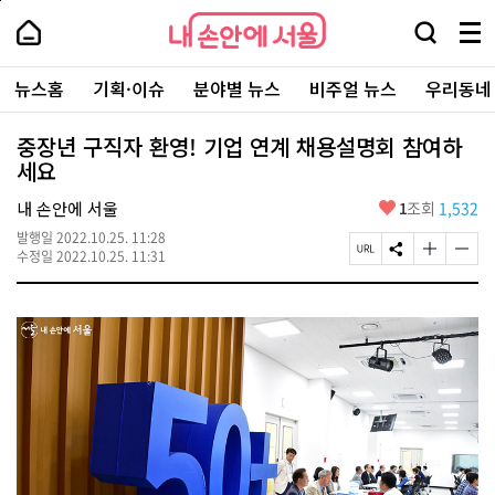
본
페
내
문
이
내
손
검
메
바
지
손
안
색
뉴
로
상
안
주
에
창
전
가
단
에
뉴스홈
기획·이슈
분야별 뉴스
비주얼 뉴스
우리동네
요
서
열
체
기
으
서
서
울
기
보
로
울
비
기
이
-
중장년 구직자 환영! 기업 연계 채용설명회 참여하
스
동
서
세요
바
울
로
시
가
좋
내 손안에 서울
1
조회
1,532
대
기
아
표
발행일
2022.10.25. 11:28
요
소
페
S
글
글
수정일
2022.10.25. 11:31
통
이
N
자
자
포
지
S
크
크
털
U
공
기
기
R
유
크
작
L
하
게
게
복
기
변
변
사
경
경
하
하
기
기