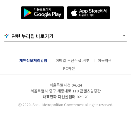
다
A
운
p
로
p
드
S
하
t
기
o
관련 누리집 바로가기
G
r
o
e
o
에
g
서
l
다
개인정보처리방침
이메일 무단수집 거부
이용약관
e
운
P
로
PC버전
l
드
a
하
y
기
서울특별시청 04524
서울특별시 중구 세종대로 110 콘텐츠담당관
대표전화
다산콜센터
02-120
ⓒ
2020. Seoul Metropolitan Government all rights reserved.