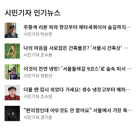
시민기자 인기뉴스
주황색 리본 따라 한강부터 메타세쿼이아 숲길까지…
서울둘레길 15코스
시민기자 박상현
나의 마음을 사로잡은 건축물은? '서울시 건축상' 수
상작 공개!
시민기자 조수봉
이것이 천연 냉방! '서울둘레길 9코스'로 숲속 피서 떠
나볼까
시민기자 정향선
더울 땐 잠시 쉬었다 가세요! 생수 냉장고부터 해피소
·무더위쉼터까지
시민기자 조수연
"편의점인데 아무것도 안 팔아요" 서울에서 가장 특별
한 편의점의 정체
시민기자 권기윤