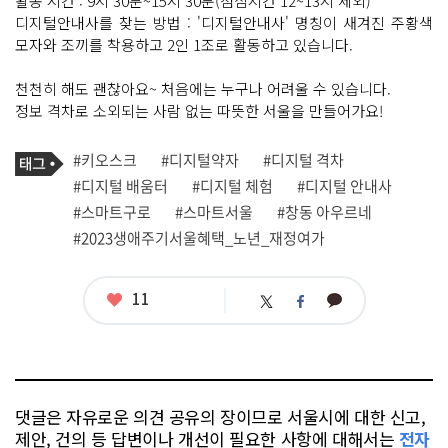
활동 시간 : 9시 30분~15시 30분(점심시간 12~13시 제외)
디지털안내사를 찾는 방법 : '디지털안내사' 명칭이 새겨진 주황색
모자와 조끼를 착용하고 2인 1조로 활동하고 있습니다.
천천히 해도 괜찮아요~ 처음에는 누구나 어려울 수 있습니다.
정보 격차로 소외되는 사람 없는 따뜻한 서울을 만들어가요!
기
태
#키오스크
#디지털약자
#디지털 격차
사
그
관
#디지털 배움터
#디지털 체험
#디지털 안내사
련
#스마트구로
#스마트서울
#창동 아우르네
태
그
#2023생애주기서울혜택_노년_재정여가
좋
11
카
트
페
아
카
위
이
요
오
터
스
톡
북
댓글은 자유로운 의견 공유의 장이므로 서울시에 대한 신고,
제안, 건의 등 답변이나 개선이 필요한 사항에 대해서는
전자