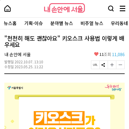
본
페
내
문
이
내
손
검
메
바
지
손
안
색
뉴
로
상
안
주
에
창
전
가
단
에
뉴스홈
기획·이슈
분야별 뉴스
비주얼 뉴스
우리동네
요
서
열
체
기
으
서
서
울
기
보
로
울
비
기
이
-
"천천히 해도 괜찮아요" 키오스크 사용법 이렇게 배
스
동
서
우세요
바
울
로
시
가
좋
내 손안에 서울
11
조회
11,086
대
기
아
표
발행일
2022.10.07. 13:10
요
소
페
S
글
글
수정일
2023.05.25. 11:22
통
이
N
자
자
포
지
S
크
크
털
U
공
기
기
R
유
크
작
L
하
게
게
복
기
변
변
사
경
경
하
하
기
기