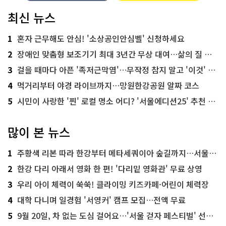
최신 뉴스
1
혼자 근무해도 안심! '소상공인안심벨' 신청하세요
2
장애인 맞춤형 보조기기 최대 3년간 무상 대여…삶의 질 높인다
3
걸을 때마다 아픈 '족저근막염'…무작정 참지 말고 '이것' 해보세요!
4
먹거리부터 야경 라이브까지…망원한강공원 알짜 코스
5
시민이 사랑한 '찐' 로컬 명소 어디? '서울에디션25' 추천 코스
많이 본 뉴스
1
주황색 리본 따라 한강부터 메타세쿼이아 숲길까지…서울둘레길 15코스
2
한강 다리 아래서 영화 한 편! '다리밑 영화관' 무료 상영
3
우리 아이 체력이 쑥쑥! 클라이밍 키즈카페·어린이 체력장
4
대학 다니며 일경험 '서영커' 캠프 모집…전액 무료
5
9월 20일, 차 없는 도심 걸어요…'서울 걷자 페스티벌' 선착순 5천명