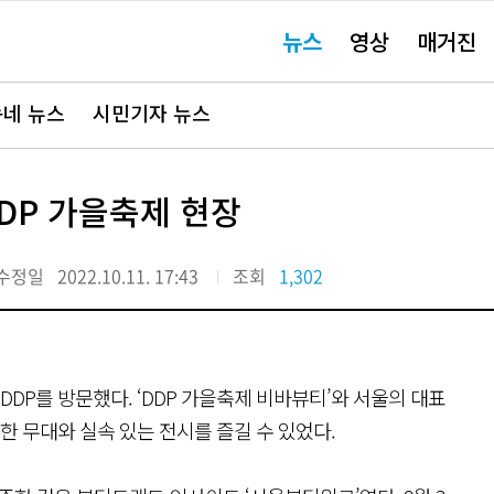
주
뉴스
영상
매거진
요
서
비
스
바
네 뉴스
시민기자 뉴스
로
가
기"
DP 가을축제 현장
수정일
2022.10.11. 17:43
조회
1,302
 DDP를 방문했다. ‘DDP 가을축제 비바뷰티’와 서울의 대표
한 무대와 실속 있는 전시를 즐길 수 있었다.