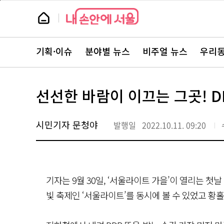
본
페
문
이
뉴
바
지
스
로
상
룸
가
단
뉴
기
으
스
로
기획·이슈
분야별 뉴스
비주얼 뉴스
우리동
주
이
요
동
서
비
스
선선한 바람이 이끄는 그곳! D
바
로
가
기
시민기자 문청야
발행일
2022.10.11. 09:20
기자는 9월 30일, ‘서울라이트 가을’이 열리는 첫날
빛 축제인 ‘서울라이트’를 동시에 볼 수 있었고 황홀