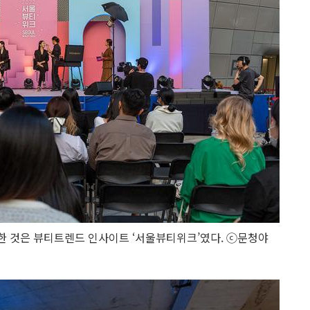
주한 것은 뷰티트렌드 인사이트 ‘서울뷰티위크’였다. ⓒ문청야