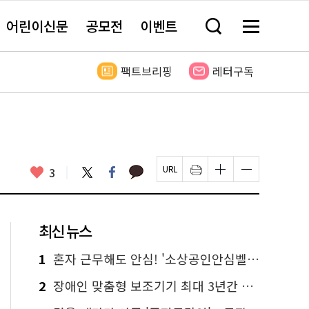
어린이신문
공모전
이벤트
검
메
색
뉴
창
전
열
체
팩트브리핑
레터구독
기
보
기
카
좋
트
페
3
페
인
글
글
카
위
이
아
이
쇄
자
자
오
터
스
요
지
하
크
크
톡
북
U
기
기
기
R
새
크
작
L
창
게
게
최신 뉴스
복
열
변
변
사
림
경
경
하
하
1
혼자 근무해도 안심! '소상공인안심벨' 신청하세요
기
기
2
장애인 맞춤형 보조기기 최대 3년간 무상 대여…삶의 질 높인다