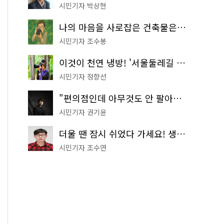
시민기자 박상현
나의 마음을 사로잡은 건축물은? '서울시 건축상' 수상작 공개!
시민기자 조수봉
이것이 천연 냉방! '서울둘레길 9코스'로 숲속 피서 떠나볼까
시민기자 정향선
"편의점인데 아무것도 안 팔아요" 서울에서 가장 특별한 편의점의 정체
시민기자 권기윤
더울 땐 잠시 쉬었다 가세요! 생수 냉장고부터 해피소·무더위쉼터까지
시민기자 조수연