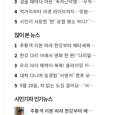
3
걸을 때마다 아픈 '족저근막염'…무작정 참지 말고 '이것' 해보세요!
4
먹거리부터 야경 라이브까지…망원한강공원 알짜 코스
5
시민이 사랑한 '찐' 로컬 명소 어디? '서울에디션25' 추천 코스
많이 본 뉴스
1
주황색 리본 따라 한강부터 메타세쿼이아 숲길까지…서울둘레길 15코스
2
한강 다리 아래서 영화 한 편! '다리밑 영화관' 무료 상영
3
우리 아이 체력이 쑥쑥! 클라이밍 키즈카페·어린이 체력장
4
대학 다니며 일경험 '서영커' 캠프 모집…전액 무료
5
9월 20일, 차 없는 도심 걸어요…'서울 걷자 페스티벌' 선착순 5천명
시민기자 인기뉴스
주황색 리본 따라 한강부터 메타세쿼이아 숲길까지…서울둘레길 15코스