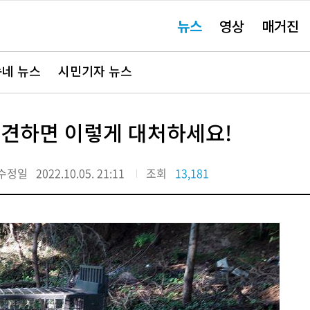
주
뉴스
영상
매거진
요
서
비
스
바
네 뉴스
시민기자 뉴스
로
가
기"
발견하면 이렇게 대처하세요!
수정일
2022.10.05. 21:11
조회
13,181