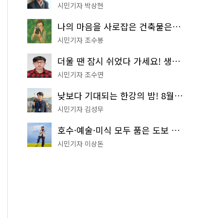
시민기자 박상현
나의 마음을 사로잡은 건축물은? '서울시 건축상' 수상작 공개!
시민기자 조수봉
더울 땐 잠시 쉬었다 가세요! 생수 냉장고부터 해피소·무더위쉼터까지
시민기자 조수연
낮보다 기대되는 한강의 밤! 8월 한정 무료 '한강 밤핑' 예약은?
시민기자 김성무
호수·예술·미식 모두 품은 도보 코스! 서울식물원~LG아트센터~마곡테라스거리
시민기자 이상돈