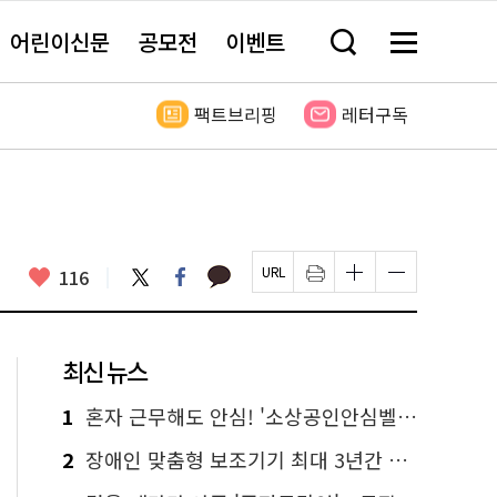
어린이신문
공모전
이벤트
검
메
색
뉴
창
전
열
체
팩트브리핑
레터구독
기
보
기
카
좋
트
페
116
페
인
글
글
카
위
이
아
이
쇄
자
자
오
터
스
요
지
하
크
크
톡
북
U
기
기
기
R
새
크
작
L
창
게
게
최신 뉴스
복
열
변
변
사
림
경
경
하
하
1
혼자 근무해도 안심! '소상공인안심벨' 신청하세요
기
기
2
장애인 맞춤형 보조기기 최대 3년간 무상 대여…삶의 질 높인다