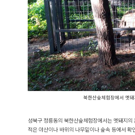
북한산숲체험장에서 멧돼지
성북구 정릉동의 북한산숲체험장에서는 멧돼지의 흔적
적은 야산이나 바위의 나무밑이나 숲속 등에서 확