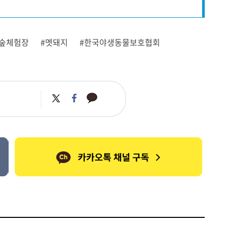
숲체험장
#멧돼지
#한국야생동물보호협회
카
트
페
카
위
이
오
터
스
톡
북