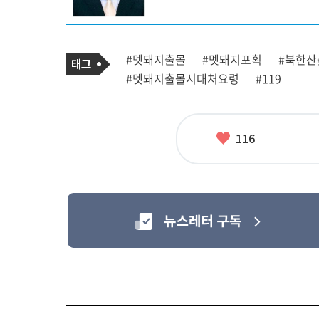
프
로
필
기
태
#멧돼지출몰
#멧돼지포획
#북한산
사
그
관
#멧돼지출몰시대처요령
#119
련
태
그
좋
116
아
요