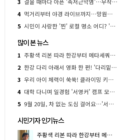
3
걸을 때마다 아픈 '족저근막염'…무작정 참지 말고 '이것' 해보세요!
4
먹거리부터 야경 라이브까지…망원한강공원 알짜 코스
5
시민이 사랑한 '찐' 로컬 명소 어디? '서울에디션25' 추천 코스
많이 본 뉴스
1
주황색 리본 따라 한강부터 메타세쿼이아 숲길까지…서울둘레길 15코스
2
한강 다리 아래서 영화 한 편! '다리밑 영화관' 무료 상영
3
우리 아이 체력이 쑥쑥! 클라이밍 키즈카페·어린이 체력장
4
대학 다니며 일경험 '서영커' 캠프 모집…전액 무료
5
9월 20일, 차 없는 도심 걸어요…'서울 걷자 페스티벌' 선착순 5천명
시민기자 인기뉴스
주황색 리본 따라 한강부터 메타세쿼이아 숲길까지…서울둘레길 15코스