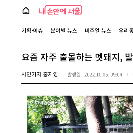
본
페
문
이
뉴
바
지
스
로
상
룸
가
단
뉴
기
으
스
로
기획·이슈
분야별 뉴스
비주얼 뉴스
우리동
주
이
요
동
서
비
스
요즘 자주 출몰하는 멧돼지, 
바
로
가
기
시민기자 홍지영
발행일
2022.10.05. 09:04