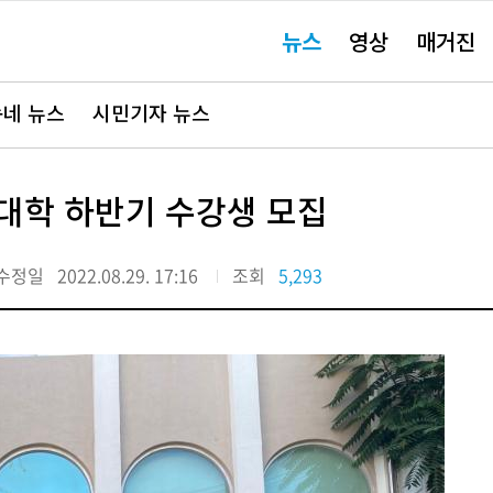
주
뉴스
영상
매거진
요
서
비
스
바
네 뉴스
시민기자 뉴스
로
가
기"
대학 하반기 수강생 모집
수정일
2022.08.29. 17:16
조회
5,293