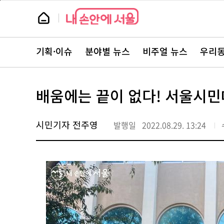
본
페
문
이
뉴
바
지
스
로
상
룸
가
단
뉴
기
으
스
로
기획·이슈
분야별 뉴스
비주얼 뉴스
우리동
주
이
요
동
서
비
스
배움에는 끝이 없다! 서울시민
바
로
가
기
시민기자 전주영
발행일
2022.08.29. 13:24