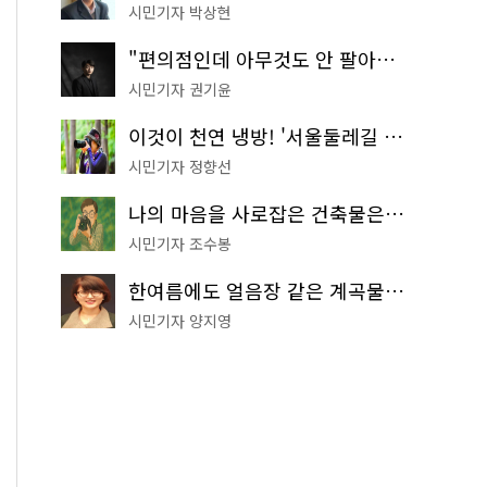
시민기자 박상현
"편의점인데 아무것도 안 팔아요" 서울에서 가장 특별한 편의점의 정체
시민기자 권기윤
이것이 천연 냉방! '서울둘레길 9코스'로 숲속 피서 떠나볼까
시민기자 정향선
나의 마음을 사로잡은 건축물은? '서울시 건축상' 수상작 공개!
시민기자 조수봉
한여름에도 얼음장 같은 계곡물! 서울 '진관사 계곡'이 천국이네~
시민기자 양지영