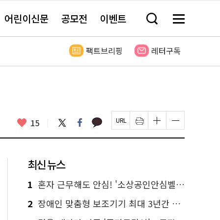
어린이신문
공모전
이벤트
검
메
색
뉴
창
전
열
체
팩트브리핑
레터구독
기
보
기
카
좋
트
페
15
페
인
글
글
카
위
이
아
이
쇄
자
자
오
터
스
요
지
하
크
크
톡
북
U
기
기
기
R
새
크
작
L
창
게
게
최신 뉴스
복
열
변
변
사
림
경
경
하
하
1
혼자 근무해도 안심! '소상공인안심벨' 신청하세요
기
기
2
장애인 맞춤형 보조기기 최대 3년간 무상 대여…삶의 질 높인다