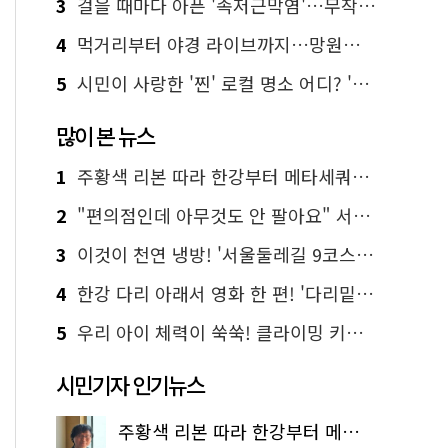
3
걸을 때마다 아픈 '족저근막염'…무작정 참지 말고 '이것' 해보세요!
4
먹거리부터 야경 라이브까지…망원한강공원 알짜 코스
5
시민이 사랑한 '찐' 로컬 명소 어디? '서울에디션25' 추천 코스
많이 본 뉴스
1
주황색 리본 따라 한강부터 메타세쿼이아 숲길까지…서울둘레길 15코스
2
"편의점인데 아무것도 안 팔아요" 서울에서 가장 특별한 편의점의 정체
3
이것이 천연 냉방! '서울둘레길 9코스'로 숲속 피서 떠나볼까
4
한강 다리 아래서 영화 한 편! '다리밑 영화관' 무료 상영
5
우리 아이 체력이 쑥쑥! 클라이밍 키즈카페·어린이 체력장
시민기자 인기뉴스
주황색 리본 따라 한강부터 메타세쿼이아 숲길까지…서울둘레길 15코스