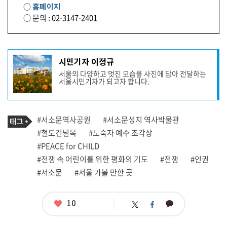
○
홈페이지
○ 문의 : 02-3147-2401
기
시민기자 이정규
사
서울의 다양하고 멋진 모습을 사진에 담아 전달하는
작
서울시민기자가 되고자 합니다.
성
자
프
로
기
필
태
#서소문역사공원
#서소문성지 역사박물관
사
그
관
#철도건널목
#노숙자 예수 조각상
련
#PEACE for CHILD
태
그
#전쟁 속 어린이를 위한 평화의 기도
#전쟁
#인권
#서소문
#서울 가볼 만한 곳
좋
10
카
트
페
아
카
위
이
요
오
터
스