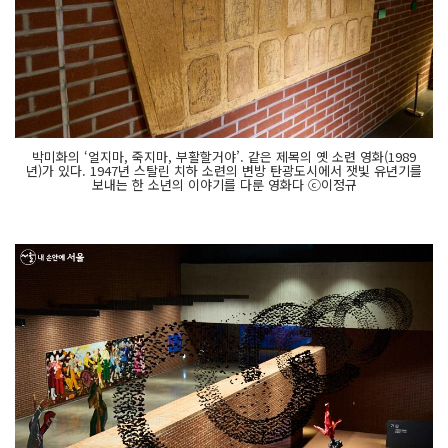
박미화의 ‘얼지마, 죽지마, 부활할거야’. 같은 제목의 옛 소련 영화(1989
년)가 있다. 1947년 스탈린 치하 소련의 변방 탄광도시에서 잿빛 유년기를
보내는 한 소년의 이야기를 다룬 영화다 ⓒ이정규