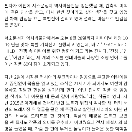
필자가 이전에 서소문성지 역사박물관을 방문했을 때, 건축적 미학
에 깊은 인상을 받고, 다시 한번 찾아가고 싶단 생각을 갖고 있었
던 차에 관심을 끄는 특별전이 열리고 있어 설레는 마음으로 발걸음
을 옮겼다.
서소문성지 역사박물관에서는 오는 8월 28일까지 어린이날 제정 10
0주년을 맞아 특별 기획전이 진행되고 있는데, 바로 ‘PEACE for C
HILD : 전쟁 속 어린이를 위한 평화의 기도’라는 전시다. '전쟁', '인
권', '어린이'라는 세 개의 주제를 현대미술의 다양한 조형 언어로 풀
어낸 작품 80여 점이 소개되고 있다.
지난 2월에 시작된 러시아의 우크라이나 침공으로 무고한 어린이들
이 끊임없이 목숨을 잃고 있는 소식은 21세기가 되어서도 여전히 암
울하고 참담한 현실을 상기하게 한다. 이번 전시회 작품 중 임영
선 작가의 ‘네 이웃을 내 몸과 같이 사랑하라’라는 작품이 있다. 지
난 2015년 에게해를 건너던 난민 보트가 뒤집혀 익사한 채, 터키 해
안의 모래사장 위 얼굴을 묻은 채 주검으로 발견된 시리아의 어린 난
민의 비극을 모티프로 한 것이다. 작품의 배경을 모르고 보았
을 땐 필자도 작품의 의미를 유추하기 어려웠으나 전시 해설사의 설
명을 들었을 때, 가슴 한 편에 무거운 돌덩이가 들어온 듯한 먹먹함