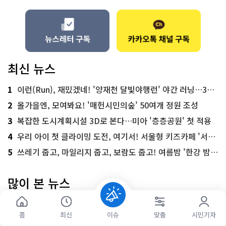
최신 뉴스
1
이런(Run), 재밌겠네! '양재천 달빛야행런' 야간 러닝…300명 모집
2
올가을엔, 모여봐요! '매헌시민의숲' 50여개 정원 조성
3
복잡한 도시계획시설 3D로 본다…미아 '층층공원' 첫 적용
4
우리 아이 첫 클라이밍 도전, 여기서! 서울형 키즈카페 '서울가족플라자점'
5
쓰레기 줍고, 마일리지 줍고, 보람도 줍고! 여름밤 '한강 밤마실 줍깅'
많이 본 뉴스
1
"편의점인데 아무것도 안 팔아요" 서울에서 가장 특별한 편의점의 정체
홈
최신
이슈
맞춤
시민기자
2
주황색 리본 따라 한강부터 메타세쿼이아 숲길까지…서울둘레길 15코스