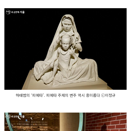
하태범의 ‘피에타’. 피에타 주제의 변주 역시 흥미롭다 ⓒ이정규