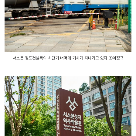
서소문 철도건널목의 차단기 너머에 기차가 지나가고 있다 ⓒ이정규