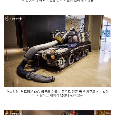
허보리의 ‘부드러운 K9’. 의류와 이불솜 등으로 만든 국산 자주포 K9. 발상
이 기발하고 재치가 넘친다 ⓒ이정규