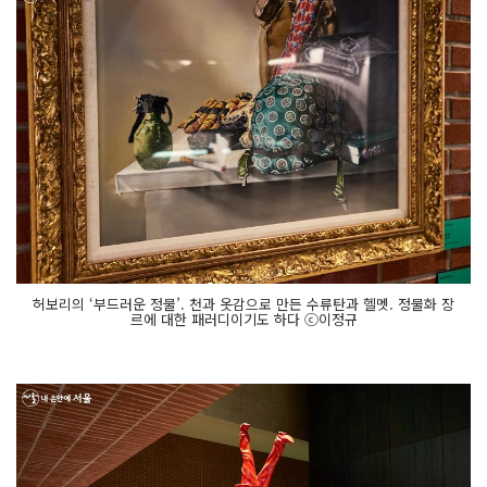
허보리의 ‘부드러운 정물’. 천과 옷감으로 만든 수류탄과 헬멧. 정물화 장
르에 대한 패러디이기도 하다 ⓒ이정규