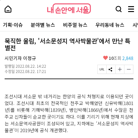
본
페
내
문
이
내
손
검
메
바
지
손
안
색
뉴
로
상
안
주
에
창
전
가
단
에
기획·이슈
분야별 뉴스
비주얼 뉴스
우리동네 뉴스
시
요
서
열
체
기
으
서
서
울
기
보
로
울
비
기
이
-
묵직한 울림, '서소문성지 역사박물관'에서 만난 특
스
동
서
별전
바
울
로
시
가
좋
시민기자 이정규
10
조회
2,848
대
기
아
표
발행일
2022.08.22. 14:22
요
소
페
S
글
글
수정일
2022.08.22. 17:21
통
이
N
자
자
포
지
S
크
크
털
U
공
기
기
R
유
크
작
조선시대 서소문 밖 네거리는 한양의 공식 처형지로 이용되던 곳이
L
하
게
게
복
기
변
변
었다. 조선시대 최초의 전국적인 천주교 박해였던 신유박해(1801
사
경
경
년)를 비롯해 기해박해(1839년), 병인박해(1866년)에서 수많은 천
하
하
주교 신자들이 순교한 곳이기도 하다. 이를 기리기 위해 현재 지상에
기
기
는 서소문역사공원이 조성되어 있고, 지하에는 ‘서소문성지 역사박
물관’이 2019년에 공식 개관했다.