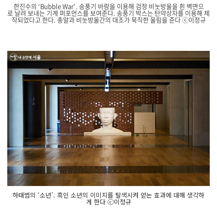
한진수의 ‘Bubble War'. 송풍기 바람을 이용해 검정 비눗방울을 흰 벽면으
로 날려 보내는 기계 퍼포먼스를 보여준다. 송풍기 박스는 탄약상자를 이용해 제
작되었다고 한다. 총알과 비눗방울간의 대조가 묵직한 울림을 준다 ⓒ이정규
닫
기
하태범의 ‘소년’. 흑인 소년의 이미지를 탈색시켜 얻는 효과에 대해 생각하
게 한다 ⓒ이정규