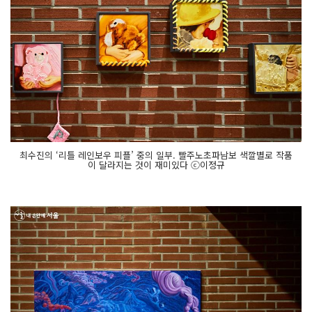
최수진의 ‘리틀 레인보우 피플’ 중의 일부. 빨주노초파남보 색깔별로 작품
이 달라지는 것이 재미있다 ⓒ이정규