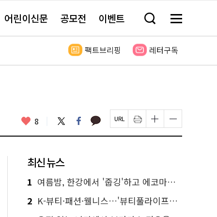
어린이신문
공모전
이벤트
검
메
색
뉴
창
전
열
체
팩트브리핑
레터구독
기
보
기
카
좋
트
페
8
페
인
글
글
카
위
이
아
이
쇄
자
자
오
터
스
요
지
하
크
크
톡
북
U
기
기
기
R
새
크
작
L
창
게
게
최신 뉴스
복
열
변
변
사
림
경
경
하
하
1
여름밤, 한강에서 '줍깅'하고 에코마일리지도 줍줍!
기
기
2
K-뷰티·패션·웰니스…'뷰티풀라이프인서울' 6일부터 사전 예약