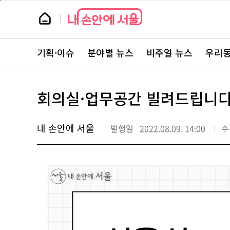
본
페
문
이
뉴
바
지
스
로
상
룸
가
단
뉴
기
으
스
로
기획·이슈
분야별 뉴스
비주얼 뉴스
우리동
주
이
요
동
서
비
스
회의실·업무공간 빌려드립니다
바
로
가
기
내 손안에 서울
발행일
2022.08.09. 14:00
수