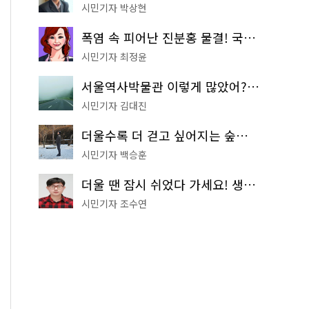
시민기자 박상현
폭염 속 피어난 진분홍 물결! 국립중앙박물관 배롱나무 명소
시민기자 최정윤
서울역사박물관 이렇게 많았어? 주말마다 한 곳씩 떠나는 역사 산책
시민기자 김대진
더울수록 더 걷고 싶어지는 숲길! 서울둘레길 '아차산 코스'
시민기자 백승훈
더울 땐 잠시 쉬었다 가세요! 생수 냉장고부터 해피소·무더위쉼터까지
시민기자 조수연