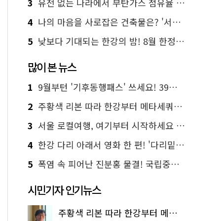
3
유전 없는 나라에서 부탄가스 점유율 1위 가능? Yes, I 'CAN'
4
나의 마음을 사로잡은 건축물은? '서울시 건축상' 수상작 공개!
5
낮보다 기대되는 한강의 밤! 8월 한정 무료 '한강 밤핑' 예약은?
많이 본 뉴스
1
9월부턴 '기후동행패스' 쓰세요! 39세까지 청년 혜택
2
주황색 리본 따라 한강부터 메타세쿼이아 숲길까지…서울둘레길 15코스
3
서울 로컬여행, 여기부터 시작하세요 '서울에디션25'
4
한강 다리 아래서 영화 한 편! '다리밑 영화관' 무료 상영
5
폭염 속 피어난 진분홍 물결! 국립중앙박물관 배롱나무 명소
시민기자 인기뉴스
주황색 리본 따라 한강부터 메타세쿼이아 숲길까지…서울둘레길 15코스