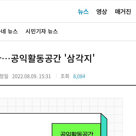
주
뉴스
영상
매거진
요
서
비
스
바
네 뉴스
시민기자 뉴스
로
가
기"
…공익활동공간 '삼각지'
정일
2022.08.09. 15:31
조회
8,084