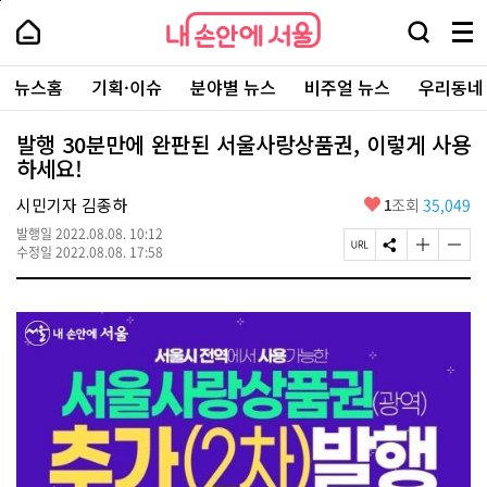
본
페
내
문
이
내
손
검
메
바
지
손
안
색
뉴
로
상
안
주
에
창
전
가
단
에
뉴스홈
기획·이슈
분야별 뉴스
비주얼 뉴스
우리동네
요
서
열
체
기
으
서
서
울
기
보
로
울
비
기
이
-
발행 30분만에 완판된 서울사랑상품권, 이렇게 사용
스
동
서
하세요!
바
울
로
시
가
좋
시민기자 김종하
1
조회
35,049
대
기
아
표
발행일
2022.08.08. 10:12
요
소
페
S
글
글
수정일
2022.08.08. 17:58
통
이
N
자
자
포
지
S
크
크
털
U
공
기
기
R
유
크
작
L
하
게
게
복
기
변
변
사
경
경
하
하
기
기