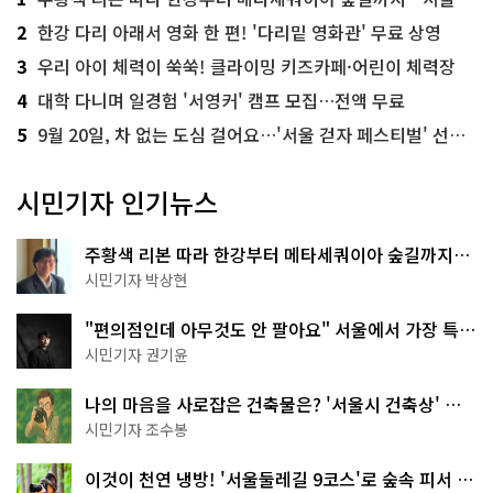
2
한강 다리 아래서 영화 한 편! '다리밑 영화관' 무료 상영
3
우리 아이 체력이 쑥쑥! 클라이밍 키즈카페·어린이 체력장
4
대학 다니며 일경험 '서영커' 캠프 모집…전액 무료
5
9월 20일, 차 없는 도심 걸어요…'서울 걷자 페스티벌' 선착순 5천명
시민기자 인기뉴스
주황색 리본 따라 한강부터 메타세쿼이아 숲길까지…
서울둘레길 15코스
시민기자 박상현
"편의점인데 아무것도 안 팔아요" 서울에서 가장 특별
한 편의점의 정체
시민기자 권기윤
나의 마음을 사로잡은 건축물은? '서울시 건축상' 수
상작 공개!
시민기자 조수봉
이것이 천연 냉방! '서울둘레길 9코스'로 숲속 피서 떠