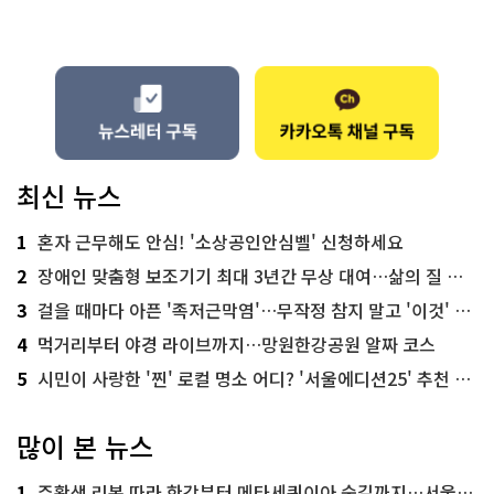
최신 뉴스
1
혼자 근무해도 안심! '소상공인안심벨' 신청하세요
2
장애인 맞춤형 보조기기 최대 3년간 무상 대여…삶의 질 높인다
3
걸을 때마다 아픈 '족저근막염'…무작정 참지 말고 '이것' 해보세요!
4
먹거리부터 야경 라이브까지…망원한강공원 알짜 코스
5
시민이 사랑한 '찐' 로컬 명소 어디? '서울에디션25' 추천 코스
많이 본 뉴스
1
주황색 리본 따라 한강부터 메타세쿼이아 숲길까지…서울둘레길 15코스