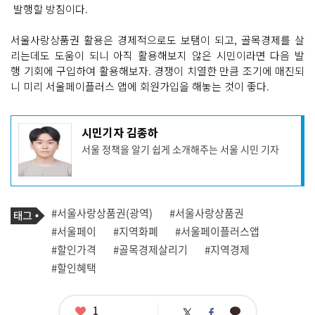
발행할 방침이다.
서울사랑상품권 활용은 경제적으로도 보탬이 되고, 골목경제를 살
리는데도 도움이 되니 아직 활용해보지 않은 시민이라면 다음 발
행 기회에 구입하여 활용해보자. 경쟁이 치열한 만큼 조기에 매진되
니 미리 서울페이플러스 앱에 회원가입을 해놓는 것이 좋다.
기
시민기자 김종하
사
서울 정책을 알기 쉽게 소개해주는 서울 시민 기자
작
성
자
프
로
기
필
태
#서울사랑상품권(광역)
#서울사랑상품권
사
그
관
#서울페이
#지역화폐
#서울페이플러스앱
련
#할인가격
#골목경제살리기
#지역경제
태
그
#할인혜택
좋
1
카
트
페