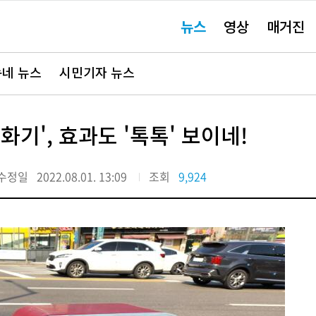
주
뉴스
영상
매거진
요
서
비
스
바
네 뉴스
시민기자 뉴스
로
가
기"
기', 효과도 '톡톡' 보이네!
수정일
2022.08.01. 13:09
조회
9,924