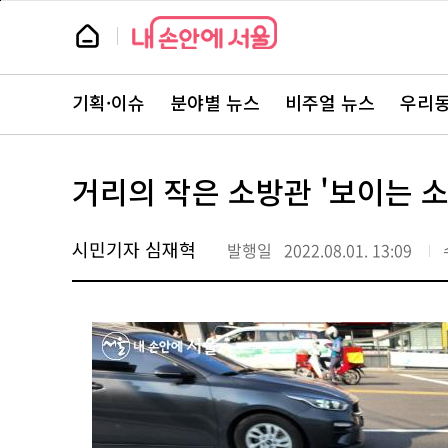
본
페
문
이
뉴
바
지
스
로
상
룸
가
단
뉴
기
으
스
로
기획·이슈
분야별 뉴스
비주얼 뉴스
우리동
주
이
요
동
서
비
스
거리의 작은 소방관 '보이는 소화
바
로
가
기
시민기자 심재혁
발행일
2022.08.01. 13:09