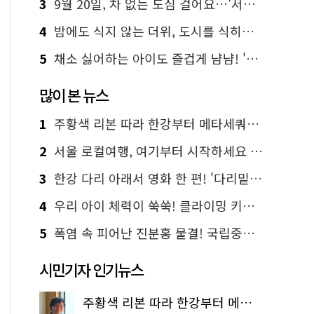
3
9월 20일, 차 없는 도심 걸어요…'서울 걷자 페스티벌' 선착순 5천명
4
밤에도 식지 않는 더위, 도시를 식히는 시원한 해법은?
5
채소 싫어하는 아이도 즐겁게 냠냠! '찾아가는 서울시 식생활 교육' 현장
많이 본 뉴스
1
주황색 리본 따라 한강부터 메타세쿼이아 숲길까지…서울둘레길 15코스
2
서울 로컬여행, 여기부터 시작하세요 '서울에디션25'
3
한강 다리 아래서 영화 한 편! '다리밑 영화관' 무료 상영
4
우리 아이 체력이 쑥쑥! 클라이밍 키즈카페·어린이 체력장
5
폭염 속 피어난 진분홍 물결! 국립중앙박물관 배롱나무 명소
시민기자 인기뉴스
주황색 리본 따라 한강부터 메타세쿼이아 숲길까지…서울둘레길 15코스