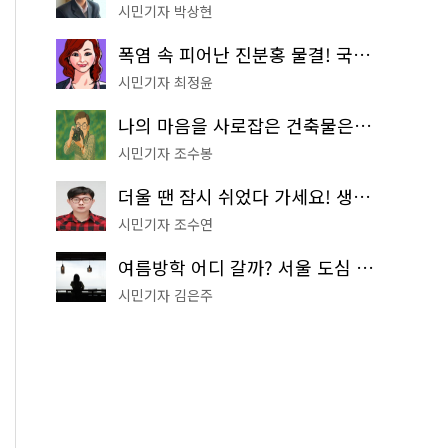
시민기자 박상현
폭염 속 피어난 진분홍 물결! 국립중앙박물관 배롱나무 명소
시민기자 최정윤
나의 마음을 사로잡은 건축물은? '서울시 건축상' 수상작 공개!
시민기자 조수봉
더울 땐 잠시 쉬었다 가세요! 생수 냉장고부터 해피소·무더위쉼터까지
시민기자 조수연
여름방학 어디 갈까? 서울 도심 무료 실내 여행 코스 추천
시민기자 김은주