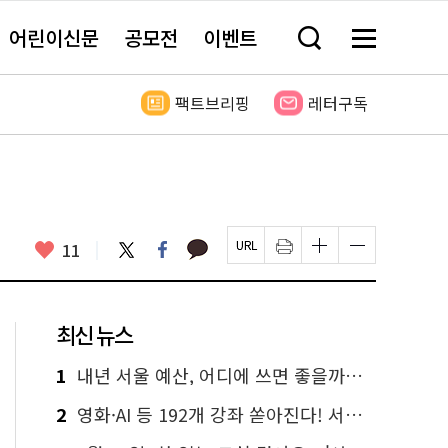
어린이신문
공모전
이벤트
검
메
색
뉴
창
전
열
체
팩트브리핑
레터구독
기
보
기
카
좋
트
페
11
페
인
글
글
카
위
이
아
이
쇄
자
자
오
터
스
요
지
하
크
크
톡
북
U
기
기
기
R
새
크
작
L
창
게
게
최신 뉴스
복
열
변
변
사
림
경
경
하
하
1
내년 서울 예산, 어디에 쓰면 좋을까요? 온라인 투표
기
기
2
영화·AI 등 192개 강좌 쏟아진다! 서울시민대학 선착순 신청