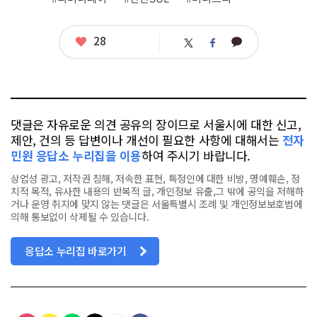
태
그
좋
28
카
트
페
아
카
위
이
요
오
터
스
톡
북
댓글은 자유로운 의견 공유의 장이므로 서울시에 대한 신고,
제안, 건의 등 답변이나 개선이 필요한 사항에 대해서는
전자
민원 응답소 누리집을 이용
하여 주시기 바랍니다.
상업성 광고, 저작권 침해, 저속한 표현, 특정인에 대한 비방, 명예훼손, 정
치적 목적, 유사한 내용의 반복적 글, 개인정보 유출,그 밖에 공익을 저해하
거나 운영 취지에 맞지 않는 댓글은 서울특별시 조례 및 개인정보보호법에
의해 통보없이 삭제될 수 있습니다.
응답소 누리집 바로가기