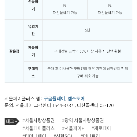
선물하
능,
능,
기
재선물하기 가능
재선물하기 가능
유효기
5년
간
환불하
같은점
구매건별 금액의 60% 이상 사용 시 잔액 환불
기
구매취
구매 후 미사용한 구매건의 경우 기간에 상관없이 전액
소
구매 취소 가능
서울페이플러스 앱 :
구글플레이
,
앱스토어
문의: 서울페이 고객센터 1544-3737 , 다산콜센터 02-120
기
태
#서울사랑상품권
#광역 서울사랑상품권
사
그
관
#서울페이플러스
#서울페이+
#제로페이
련
#티머니페이
#신한SOL
#머니트리