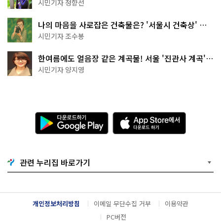
나볼까
시민기자 정향선
나의 마음을 사로잡은 건축물은? '서울시 건축상' 수
상작 공개!
시민기자 조수봉
한여름에도 얼음장 같은 계곡물! 서울 '진관사 계곡'이
천국이네~
시민기자 양지영
다
A
운
p
로
p
드
S
하
t
기
o
관련 누리집 바로가기
G
r
o
e
o
에
g
서
l
다
개인정보처리방침
이메일 무단수집 거부
이용약관
e
운
P
로
PC버전