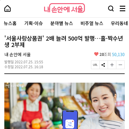
본
페
내
문
이
내
손
검
메
바
지
손
안
색
뉴
로
상
안
주
에
창
전
가
단
에
뉴스홈
기획·이슈
분야별 뉴스
비주얼 뉴스
우리동네
요
서
열
체
기
으
서
서
울
기
보
로
울
비
기
이
-
'서울사랑상품권' 2배 늘려 500억 발행…홀·짝수년
스
동
서
생 2부제
바
울
로
시
가
좋
내 손안에 서울
28
조회
50,130
대
기
아
표
발행일
2022.07.25. 15:55
요
소
페
S
글
글
수정일
2022.07.25. 16:18
통
이
N
자
자
포
지
S
크
크
털
U
공
기
기
R
유
크
작
L
하
게
게
복
기
변
변
사
경
경
하
하
기
기