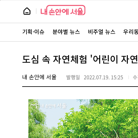
본
페
문
이
뉴
바
지
스
로
상
룸
가
단
뉴
기
으
스
로
기획·이슈
분야별 뉴스
비주얼 뉴스
우리동
주
이
요
동
서
비
스
도심 속 자연체험 '어린이 자
바
로
가
기
내 손안에 서울
발행일
2022.07.19. 15:25
수