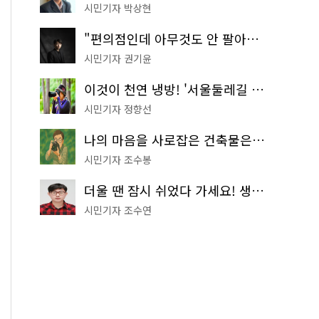
시민기자 박상현
"편의점인데 아무것도 안 팔아요" 서울에서 가장 특별한 편의점의 정체
시민기자 권기윤
이것이 천연 냉방! '서울둘레길 9코스'로 숲속 피서 떠나볼까
시민기자 정향선
나의 마음을 사로잡은 건축물은? '서울시 건축상' 수상작 공개!
시민기자 조수봉
더울 땐 잠시 쉬었다 가세요! 생수 냉장고부터 해피소·무더위쉼터까지
시민기자 조수연