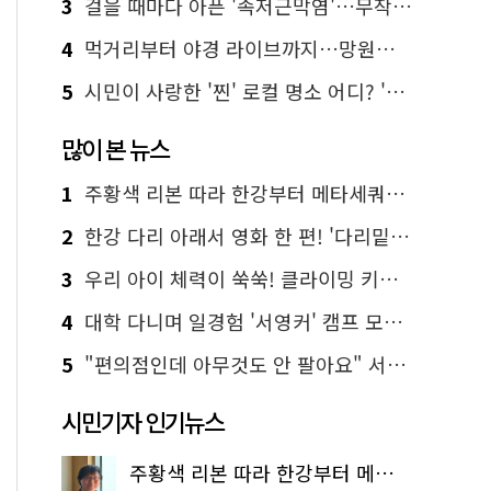
3
걸을 때마다 아픈 '족저근막염'…무작정 참지 말고 '이것' 해보세요!
4
먹거리부터 야경 라이브까지…망원한강공원 알짜 코스
5
시민이 사랑한 '찐' 로컬 명소 어디? '서울에디션25' 추천 코스
많이 본 뉴스
1
주황색 리본 따라 한강부터 메타세쿼이아 숲길까지…서울둘레길 15코스
2
한강 다리 아래서 영화 한 편! '다리밑 영화관' 무료 상영
3
우리 아이 체력이 쑥쑥! 클라이밍 키즈카페·어린이 체력장
4
대학 다니며 일경험 '서영커' 캠프 모집…전액 무료
5
"편의점인데 아무것도 안 팔아요" 서울에서 가장 특별한 편의점의 정체
시민기자 인기뉴스
주황색 리본 따라 한강부터 메타세쿼이아 숲길까지…서울둘레길 15코스