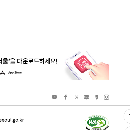
평생학습포털
청년포털
대기환경정보
에코마일리지
A
p
p
S
t
o
유
페
트
네
카
인
r
튜
이
위
이
카
스
e
브
스
터
버
오
타
북
블
스
그
로
토
램
그
리
eoul.go.kr