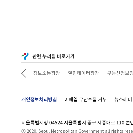
관련 누리집 바로가기
상상대로 서울
정보소통광장
열린데이터광장
부동산정보
개인정보처리방침
이메일 무단수집 거부
뉴스레터
서울특별시청 04524 서울특별시 중구 세종대로 110 
ⓒ 2020. Seoul Metropolitan Government all rights rese