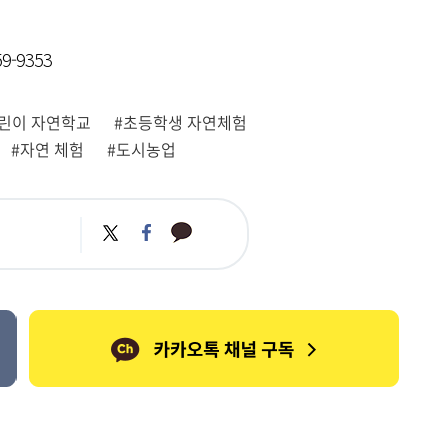
-9353
린이 자연학교
#초등학생 자연체험
#자연 체험
#도시농업
카
트
페
카
위
이
오
터
스
톡
북