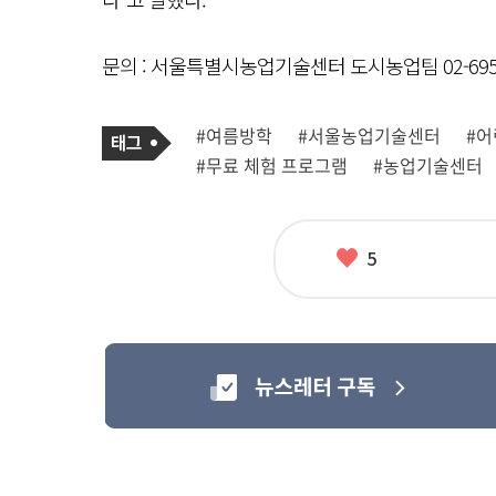
문의 : 서울특별시농업기술센터 도시농업팀 02-6959
기
태
#여름방학
#서울농업기술센터
#어
사
그
관
#무료 체험 프로그램
#농업기술센터
련
태
그
좋
5
아
요