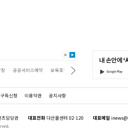
내
손
안
에
'서
광장
공공서비스예약
보육포털
일자리포털
문화포털
G
울'을
o
다
o
운
g
로
l
드
e
 구독신청
이용약관
공지사항
하
P
세
l
요!
a
y
콘텐츠담당관
대표전화
다산콜센터 02-120
대표메일
inews@s
rved.