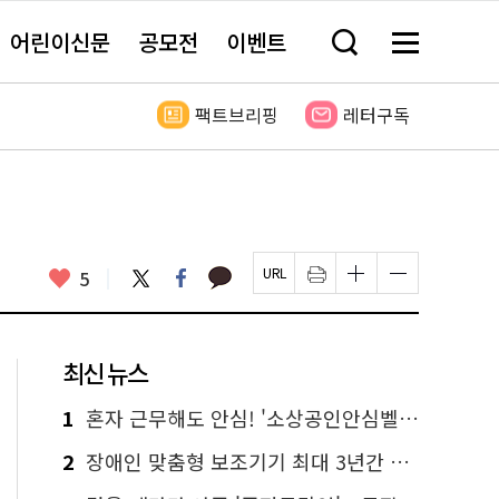
어린이신문
공모전
이벤트
검
메
색
뉴
창
전
열
체
팩트브리핑
레터구독
기
보
기
카
좋
트
페
5
페
인
글
글
카
위
이
아
이
쇄
자
자
오
터
스
요
지
하
크
크
톡
북
U
기
기
기
R
새
크
작
L
창
게
게
최신 뉴스
복
열
변
변
사
림
경
경
하
하
1
혼자 근무해도 안심! '소상공인안심벨' 신청하세요
기
기
2
장애인 맞춤형 보조기기 최대 3년간 무상 대여…삶의 질 높인다