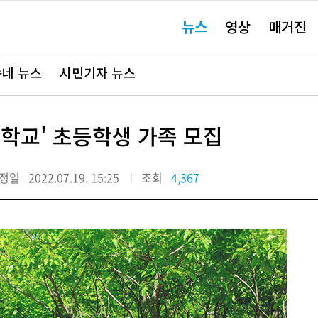
주
뉴스
영상
매거진
요
서
비
스
바
네 뉴스
시민기자 뉴스
로
가
기"
연학교' 초등학생 가족 모집
정일
2022.07.19. 15:25
조회
4,367