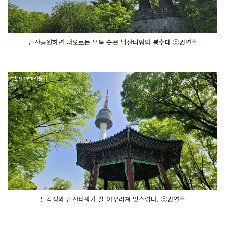
남산공원하면 떠오르는 우뚝 솟은 남산타워와 봉수대 ⓒ권연주
팔각정와 남산타워가 잘 어우러져 멋스럽다. ⓒ권연주