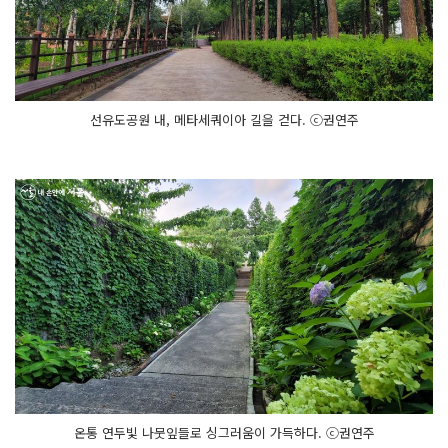
선유도공원 내, 메타세쿼이아 길을 걷다. ⓒ권연주
온통 연두빛 나뭇잎들로 싱그러움이 가득하다. ⓒ권연주