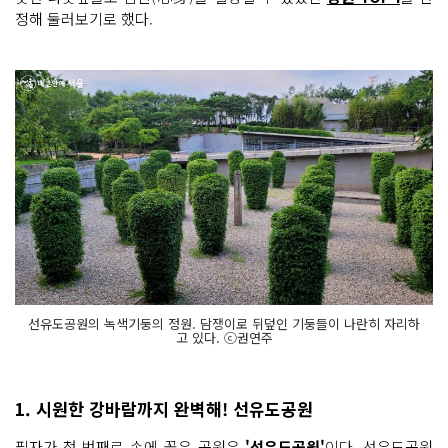
정해 둘러보기로 했다.
선유도공원의 녹색기둥의 정원. 담쟁이로 뒤덮인 기둥들이 나란히 자리하
고 있다. ⓒ권연주
1. 시원한 강바람까지 완벽해! 선유도공원
필자가 첫 번째로 손에 꼽은 공원은
'선유도공원'
이다. 선유도공원