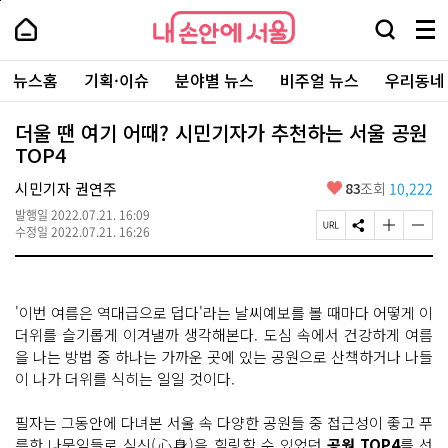
본
페
내
문
이
내
손
검
메
바
지
손
안
색
뉴
로
상
안
주
에
창
전
가
단
에
뉴스홈
기획·이슈
분야별 뉴스
비주얼 뉴스
우리동네
요
서
열
체
기
으
서
서
울
기
보
로
울
비
기
이
-
더울 땐 여기 어때? 시민기자가 추천하는 서울 공원
스
동
서
TOP4
바
울
로
시
가
좋
시민기자 권연주
83
조회
10,222
대
기
아
표
발행일
2022.07.21. 16:09
요
소
페
S
글
글
수정일
2022.07.21. 16:26
통
이
N
자
자
포
지
S
크
크
털
U
공
기
기
R
유
크
작
'이번 여름은 역대급으로 덥다'라는 날씨예보를 볼 때마다 어떻게 이
L
하
게
게
복
기
변
변
더위를 슬기롭게 이겨낼까 생각해본다. 도심 속에서 건강하게 여름
사
경
경
을 나는 방법 중 하나는 가까운 곳에 있는 공원으로 산책하거나 나들
하
하
이 나가 더위를 식히는 일일 것이다.
기
기
필자는 그동안에 다녀본 서울 속 다양한 공원들 중 접근성이 좋고 푸
릇한 나뭇잎들로 심신(心身)을 힐링할 수 있었던
공원 TOP4
를 선