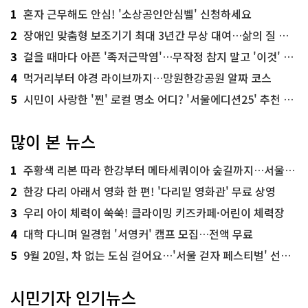
1
혼자 근무해도 안심! '소상공인안심벨' 신청하세요
2
장애인 맞춤형 보조기기 최대 3년간 무상 대여…삶의 질 높인다
3
걸을 때마다 아픈 '족저근막염'…무작정 참지 말고 '이것' 해보세요!
4
먹거리부터 야경 라이브까지…망원한강공원 알짜 코스
5
시민이 사랑한 '찐' 로컬 명소 어디? '서울에디션25' 추천 코스
많이 본 뉴스
1
주황색 리본 따라 한강부터 메타세쿼이아 숲길까지…서울둘레길 15코스
2
한강 다리 아래서 영화 한 편! '다리밑 영화관' 무료 상영
3
우리 아이 체력이 쑥쑥! 클라이밍 키즈카페·어린이 체력장
4
대학 다니며 일경험 '서영커' 캠프 모집…전액 무료
5
9월 20일, 차 없는 도심 걸어요…'서울 걷자 페스티벌' 선착순 5천명
시민기자 인기뉴스