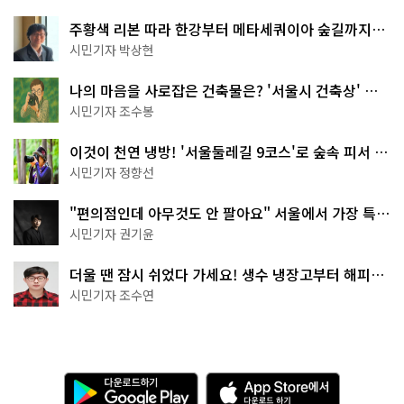
주황색 리본 따라 한강부터 메타세쿼이아 숲길까지…
서울둘레길 15코스
시민기자 박상현
나의 마음을 사로잡은 건축물은? '서울시 건축상' 수
상작 공개!
시민기자 조수봉
이것이 천연 냉방! '서울둘레길 9코스'로 숲속 피서 떠
나볼까
시민기자 정향선
"편의점인데 아무것도 안 팔아요" 서울에서 가장 특별
한 편의점의 정체
시민기자 권기윤
더울 땐 잠시 쉬었다 가세요! 생수 냉장고부터 해피소
·무더위쉼터까지
시민기자 조수연
다
A
운
p