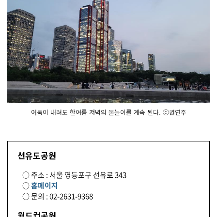
어둠이 내려도 한여름 저녁의 물놀이를 계속 된다. ⓒ권연주
선유도공원
○ 주소 : 서울 영등포구 선유로 343
○
홈페이지
○ 문의 : 02-2631-9368
월드컵공원