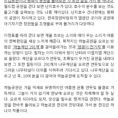
드컵공원이나 평화의 공원을 둘러보는 것 또한 즐길 거리 중 하나다.
월드컵 공원을 걷다 보면 난지호수가 있다. 호수의 분수를 보는 것도
물고기를 살펴보는 것도 나름 재미있다. 난지호수 건너편에는 평화
의 공원이 자리하고 있다. 한국정원박람회가 열렸던 곳이라 공원에
아기자기한 정원들을 조형물로 꾸며 볼거리가 다양하다.
이정표를 따라 걷다 보면 개울 흐르는 소리와 매미 우는 소리가 여름
의 한복판임을 새삼 느끼게 해준다. 목적지인 하늘공원을 오르는 방
법은
'하늘계단 291개'
를 걸어올라가는 것과
'맹꽁이 전기차'
를 이용
하는 방법이 있다. 필자는 이미 더워서 땀이 난터라 이열치열 계단으
로 올랐다. 계단을 오르다가 연둣빛, 초록빛이 우거진 공원을 내려다
보면 그 또한 힐링이다. 291개의 나무계단을 오르면 연둣빛으로 싱
그러운 나무터널이 더위를 식혀주려 기다리고 있다. 나무계단을 오
르고 난 후, 10여 분을 더 걸어야 하늘공원에 도착할 수 있다.
하늘공원은 가을 억새로 유명하지만 여름엔 온통 연둣빛 물결로 가
득하다. 그늘이 거의 없기에 한낮에 오르는 것은 자제해야 할 듯 싶
다. 오르게 되더라도 모자, 양산을 필수로 챙겨가길 권한다. 하늘공
원을 한바퀴 둘러보고 하늘공원 한강뷰 전망대로 가서 본 한강은 하
나의 작품이다.