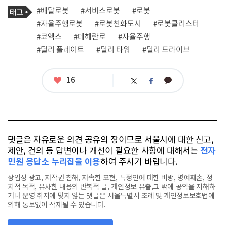
기
태
#배달로봇
#서비스로봇
#로봇
사
그
관
#자율주행로봇
#로봇친화도시
#로봇클러스터
련
#코엑스
#테헤란로
#자율주행
태
그
#딜리 플레이트
#딜리 타워
#딜리 드라이브
좋
16
카
트
페
아
카
위
이
요
오
터
스
톡
북
댓글은 자유로운 의견 공유의 장이므로 서울시에 대한 신고,
제안, 건의 등 답변이나 개선이 필요한 사항에 대해서는
전자
민원 응답소 누리집을 이용
하여 주시기 바랍니다.
상업성 광고, 저작권 침해, 저속한 표현, 특정인에 대한 비방, 명예훼손, 정
치적 목적, 유사한 내용의 반복적 글, 개인정보 유출,그 밖에 공익을 저해하
거나 운영 취지에 맞지 않는 댓글은 서울특별시 조례 및 개인정보보호법에
의해 통보없이 삭제될 수 있습니다.