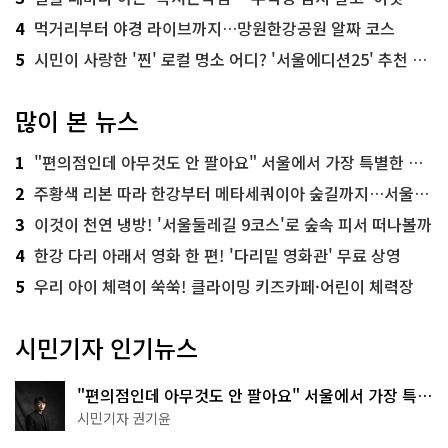
4
먹거리부터 야경 라이브까지…망원한강공원 알짜 코스
5
시민이 사랑한 '찐' 로컬 명소 어디? '서울에디션25' 추천 코스
많이 본 뉴스
1
"편의점인데 아무것도 안 팔아요" 서울에서 가장 특별한 편의점의 정체
2
주황색 리본 따라 한강부터 메타세쿼이아 숲길까지…서울둘레길 15코스
3
이것이 천연 냉방! '서울둘레길 9코스'로 숲속 피서 떠나볼까
4
한강 다리 아래서 영화 한 편! '다리밑 영화관' 무료 상영
5
우리 아이 체력이 쑥쑥! 클라이밍 키즈카페·어린이 체력장
시민기자 인기뉴스
"편의점인데 아무것도 안 팔아요" 서울에서 가장 특별
한 편의점의 정체
시민기자 권기윤