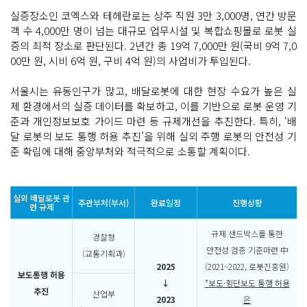
실증장소인 코엑스와 테헤란로는 상주 직원 3만 3,000명, 연간 방문
객 수 4,000만 명이 넘는 대규모 업무시설 및 복합쇼핑몰로 로봇 실
증의 최적 장소로 판단된다. 2년간 총 19억 7,000만 원(국비 9억 7,0
00만 원, 시비 6억 원, 구비 4억 원)의 사업비가 투입된다.
서울시는 유동인구가 많고, 배달로봇에 대한 현장 수요가 높은 실
제 환경에서의 실증 데이터를 확보하고, 이를 기반으로 로봇 운영 기
준과 개인정보보호 가이드 마련 등 규제개선을 추진한다. 특히, ‘배
달 로봇의 보도 통행 허용 추진’을 위해 실외 주행 로봇의 안전성 기
준 확립에 대해 중앙부처와 적극적으로 소통할 계획이다.
실외 배달로봇 관
주관부처(부서)
완료일정
진행상황
련 규제
규제 샌드박스를 통한
경찰청
안전성 검증 기준마련 中
(교통기획과)
2025
(2021~2022, 로봇진흥원)
보도통행 허용
↓
*보도·횡단보도 통행 허용
추진
산업부
2023
은