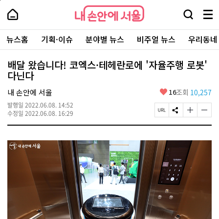
본
페
내
문
이
내
손
검
메
바
지
손
안
색
뉴
로
상
안
주
에
창
전
가
단
에
뉴스홈
기획·이슈
분야별 뉴스
비주얼 뉴스
우리동네
요
서
열
체
기
으
서
서
울
기
보
로
울
비
기
이
-
배달 왔습니다! 코엑스·테헤란로에 '자율주행 로봇'
스
동
서
다닌다
바
울
로
시
가
좋
내 손안에 서울
16
조회
10,257
대
기
아
표
발행일
2022.06.08. 14:52
요
소
페
S
글
글
수정일
2022.06.08. 16:29
통
이
N
자
자
포
지
S
크
크
털
U
공
기
기
R
유
크
작
L
하
게
게
복
기
변
변
사
경
경
하
하
기
기