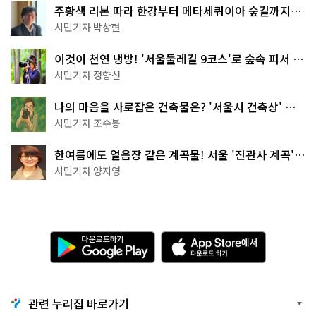
주황색 리본 따라 한강부터 메타세쿼이아 숲길까지…
서울둘레길 15코스
시민기자 박상현
이것이 천연 냉방! '서울둘레길 9코스'로 숲속 피서 떠
나볼까
시민기자 정향선
나의 마음을 사로잡은 건축물은? '서울시 건축상' 수
상작 공개!
시민기자 조수봉
한여름에도 얼음장 같은 계곡물! 서울 '진관사 계곡'이
천국이네~
시민기자 양지영
다
A
운
p
로
p
드
S
하
t
기
o
관련 누리집 바로가기
G
r