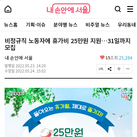
본
페
내
문
이
내
손
검
메
바
지
손
안
색
뉴
로
상
안
주
에
창
전
가
단
에
뉴스홈
기획·이슈
분야별 뉴스
비주얼 뉴스
우리동네
요
서
열
체
기
으
서
서
울
기
보
로
울
비
기
이
-
비정규직 노동자에 휴가비 25만원 지원…31일까지
스
동
서
모집
바
울
로
시
가
좋
내 손안에 서울
15
조회
25,284
대
기
아
표
발행일
2022.05.23. 14:20
요
소
페
S
글
글
수정일
2022.05.24. 15:02
통
이
N
자
자
포
지
S
크
크
털
U
공
기
기
R
유
크
작
L
하
게
게
복
기
변
변
사
경
경
하
하
기
기