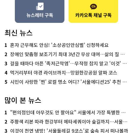
최신 뉴스
1
혼자 근무해도 안심! '소상공인안심벨' 신청하세요
2
장애인 맞춤형 보조기기 최대 3년간 무상 대여…삶의 질 높인다
3
걸을 때마다 아픈 '족저근막염'…무작정 참지 말고 '이것' 해보세요!
4
먹거리부터 야경 라이브까지…망원한강공원 알짜 코스
5
시민이 사랑한 '찐' 로컬 명소 어디? '서울에디션25' 추천 코스
많이 본 뉴스
1
"편의점인데 아무것도 안 팔아요" 서울에서 가장 특별한 편의점의 정체
2
주황색 리본 따라 한강부터 메타세쿼이아 숲길까지…서울둘레길 15코스
3
이것이 천연 냉방! '서울둘레길 9코스'로 숲속 피서 떠나볼까