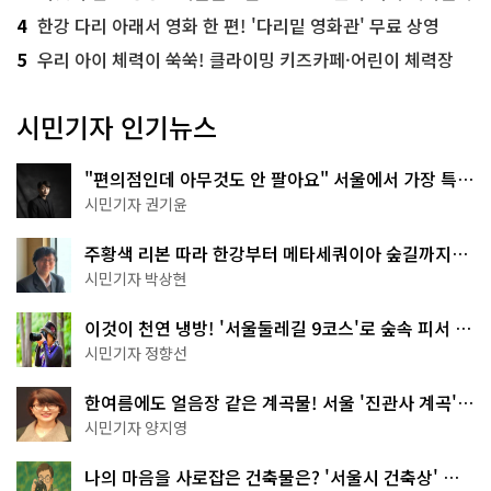
4
한강 다리 아래서 영화 한 편! '다리밑 영화관' 무료 상영
5
우리 아이 체력이 쑥쑥! 클라이밍 키즈카페·어린이 체력장
시민기자 인기뉴스
"편의점인데 아무것도 안 팔아요" 서울에서 가장 특별
한 편의점의 정체
시민기자 권기윤
주황색 리본 따라 한강부터 메타세쿼이아 숲길까지…
서울둘레길 15코스
시민기자 박상현
이것이 천연 냉방! '서울둘레길 9코스'로 숲속 피서 떠
나볼까
시민기자 정향선
한여름에도 얼음장 같은 계곡물! 서울 '진관사 계곡'이
천국이네~
시민기자 양지영
나의 마음을 사로잡은 건축물은? '서울시 건축상' 수