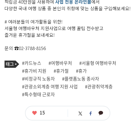
적립금 40만원을 사용하여
사업 전용 온라인몰
에서
다양한 국내 여행 상품 중 본인의 취향에 맞는 상품을 구입해보세요!
# 여러분들의 여가활동을 위한!
서울형 여행바우처 지원사업으로 여행 꿀팁 전수받고
즐거운 휴가철을 보내세요!
문의 ☎02-3788-8156
기
태
#카드뉴스
#여행바우처
#서울형 여행바우처
사
그
관
#휴가비 지원
#휴가철
#휴가
련
#비정규직 노동자
#플랫폼노동 종사자
태
그
#관광소외계층 여행 지원 사업
#관광취약계층
#특수형태 근로자
좋
15
카
트
페
아
카
위
이
요
오
터
스
톡
북