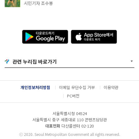
상작 공개!
시민기자 조수봉
다
A
운
p
로
p
드
S
하
t
기
o
관련 누리집 바로가기
G
r
o
e
o
에
g
서
l
다
개인정보처리방침
이메일 무단수집 거부
이용약관
e
운
P
로
PC버전
l
드
a
하
y
기
서울특별시청 04524
서울특별시 중구 세종대로 110 콘텐츠담당관
대표전화
다산콜센터
02-120
ⓒ
2020. Seoul Metropolitan Government all rights reserved.