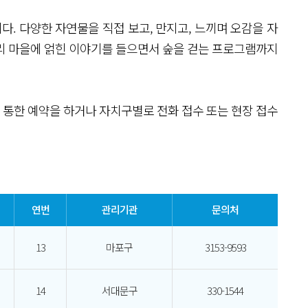
. 다양한 자연물을 직접 보고, 만지고, 느끼며 오감을 자
리 마을에 얽힌 이야기를 들으면서 숲을 걷는 프로그램까지
 통한 예약을 하거나 자치구별로 전화 접수 또는 현장 접수
연번
관리기관
문의처
13
마포구
3153-9593
14
서대문구
330-1544