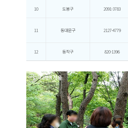
10
도봉구
2091-3783
11
동대문구
2127-4779
12
동작구
820-1396