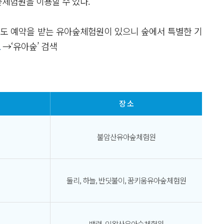
체험원을 이용할 수 있다.
도 예약을 받는 유아숲체험원이 있으니 숲에서 특별한 기
트
→‘유아숲’ 검색
장 소
불암산유아숲체험원
둘리, 하늘, 반딧불이, 꿈키움유아숲체험원
백련, 인왕산유아숲체험원