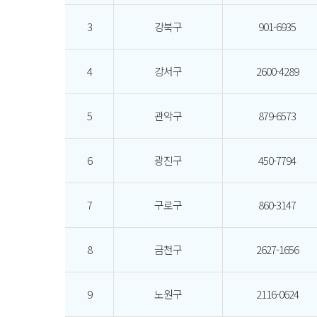
3
강북구
901-6935
4
강서구
2600-4289
5
관악구
879-6573
6
광진구
450-7794
7
구로구
860-3147
8
금천구
2627-1656
9
노원구
2116-0624