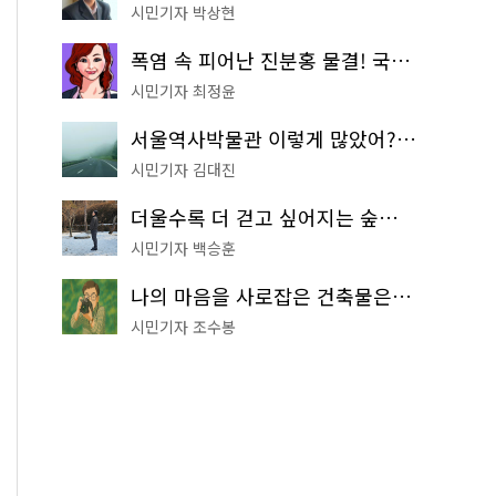
시민기자 박상현
폭염 속 피어난 진분홍 물결! 국립중앙박물관 배롱나무 명소
시민기자 최정윤
서울역사박물관 이렇게 많았어? 주말마다 한 곳씩 떠나는 역사 산책
시민기자 김대진
더울수록 더 걷고 싶어지는 숲길! 서울둘레길 '아차산 코스'
시민기자 백승훈
나의 마음을 사로잡은 건축물은? '서울시 건축상' 수상작 공개!
시민기자 조수봉