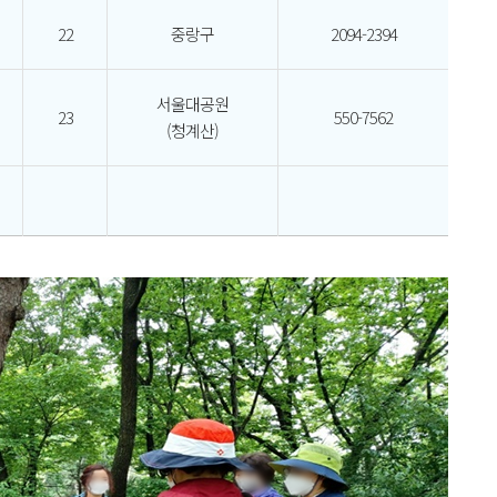
22
중랑구
2094-2394
서울대공원
23
550-7562
(청계산)