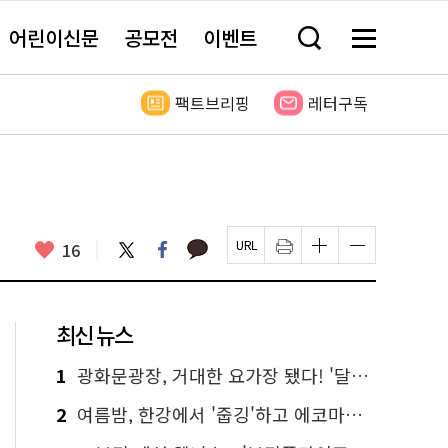
어린이신문
공모전
이벤트
검
메
색
뉴
창
전
열
체
팩트브리핑
레터구독
기
보
기
카
좋
트
페
16
페
인
글
글
카
위
이
아
이
쇄
자
자
오
터
스
요
지
하
크
크
톡
북
U
기
기
기
R
새
크
작
L
창
게
게
최신 뉴스
복
열
변
변
사
림
경
경
하
하
1
광화문광장, 거대한 요가장 됐다! '달빛요가'와 함께한 여름밤 힐링
기
기
2
여름밤, 한강에서 '줍깅'하고 에코마일리지도 줍줍!