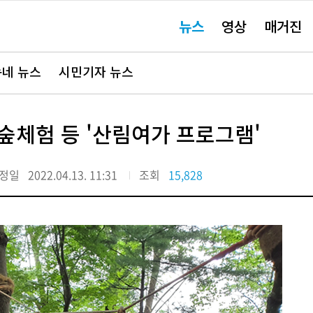
주
뉴스
영상
매거진
요
서
비
스
바
네 뉴스
시민기자 뉴스
로
가
기"
숲체험 등 '산림여가 프로그램'
정일
2022.04.13. 11:31
조회
15,828