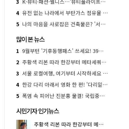
3
K-뷰티·패션·웰니스…'뷰티풀라이프인서울' 6일부터 사전 예약
4
유전 없는 나라에서 부탄가스 점유율 1위 가능? Yes, I 'CAN'
5
나의 마음을 사로잡은 건축물은? '서울시 건축상' 수상작 공개!
많이 본 뉴스
1
9월부턴 '기후동행패스' 쓰세요! 39세까지 청년 혜택
2
주황색 리본 따라 한강부터 메타세쿼이아 숲길까지…서울둘레길 15코스
3
서울 로컬여행, 여기부터 시작하세요 '서울에디션25'
4
한강 다리 아래서 영화 한 편! '다리밑 영화관' 무료 상영
5
폭염 속 피어난 진분홍 물결! 국립중앙박물관 배롱나무 명소
시민기자 인기뉴스
주황색 리본 따라 한강부터 메타세쿼이아 숲길까지…서울둘레길 15코스