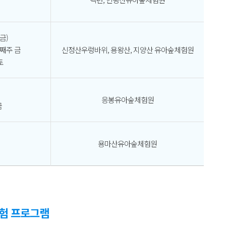
(금)
,넷째주 금
신정산우렁바위, 용왕산, 지양산 유아숲체험원
토
응봉유아숲체험원
금
용마산유아숲체험원
체험 프로그램