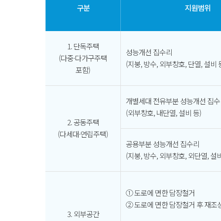
구분
지원범위
1. 단독주택
성능개선 집수리
(다중·다가구주택
(지붕, 방수, 외부창호, 단열, 설비 
포함)
개별세대 전유부분 성능개선 집수
(외부창호, 내단열, 설비 등)
2. 공동주택
(다세대·연립주택)
공용부분 성능개선 집수리
(지붕, 방수, 외부창호, 외단열, 설비
① 도로에 면한 담장철거
② 도로에 면한 담장철거 후 재조성 
3. 외부공간