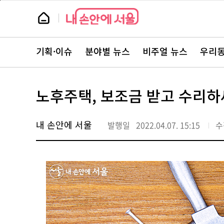
본
페
문
이
뉴
바
지
스
로
상
룸
가
단
뉴
기
으
스
로
기획·이슈
분야별 뉴스
비주얼 뉴스
우리동
주
이
요
동
서
비
스
노후주택, 보조금 받고 수리하세
바
로
가
기
내 손안에 서울
발행일
2022.04.07. 15:15
수