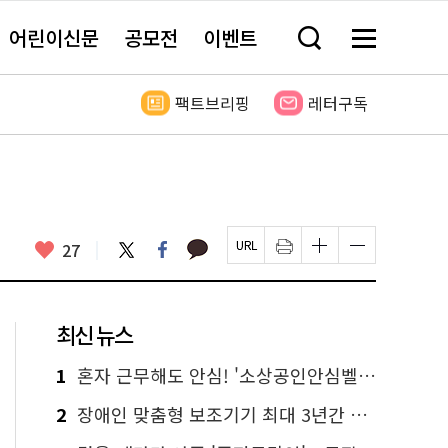
어린이신문
공모전
이벤트
검
메
색
뉴
창
전
열
체
팩트브리핑
레터구독
기
보
기
카
좋
트
페
27
페
인
글
글
카
위
이
아
이
쇄
자
자
오
터
스
요
지
하
크
크
톡
북
U
기
기
기
R
새
크
작
L
창
게
게
최신 뉴스
복
열
변
변
사
림
경
경
하
하
1
혼자 근무해도 안심! '소상공인안심벨' 신청하세요
기
기
2
장애인 맞춤형 보조기기 최대 3년간 무상 대여…삶의 질 높인다