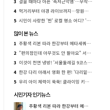
3
걸을 때마다 아픈 '족저근막염'…무작정 참지 말고 '이것' 해보세요!
4
먹거리부터 야경 라이브까지…망원한강공원 알짜 코스
5
시민이 사랑한 '찐' 로컬 명소 어디? '서울에디션25' 추천 코스
많이 본 뉴스
1
주황색 리본 따라 한강부터 메타세쿼이아 숲길까지…서울둘레길 15코스
2
"편의점인데 아무것도 안 팔아요" 서울에서 가장 특별한 편의점의 정체
3
이것이 천연 냉방! '서울둘레길 9코스'로 숲속 피서 떠나볼까
4
한강 다리 아래서 영화 한 편! '다리밑 영화관' 무료 상영
5
우리 아이 체력이 쑥쑥! 클라이밍 키즈카페·어린이 체력장
시민기자 인기뉴스
주황색 리본 따라 한강부터 메타세쿼이아 숲길까지…서울둘레길 15코스