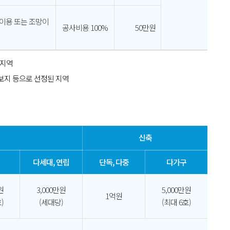
 이용 또는 조망이
공사비용 100%
50만원
 지역
후보지 등으로 선정된 지역
신축
다세대, 연립
단독, 다중
다가구
원
3,000만원
5,000만원
1억원
)
(세대당)
(최대 6호)