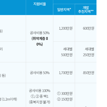
지원비율
개발
일반지역*
추진지역**
1,200만원
600만원
등)
공사비용 50%
(취약계층 8
0%)
리
세대별
세대별
500만원
250만원
공사비용 50%
1,700만원
850만원
 등)
공사비용 100%
① 300만원
①, ② 중 택1
(1.2m이하)
② 150만원
(중복지원 불가)
-