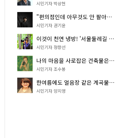
시민기자 박상현
"편의점인데 아무것도 안 팔아요" 서울에서 가장 특별한 편의점의 정체
시민기자 권기윤
이것이 천연 냉방! '서울둘레길 9코스'로 숲속 피서 떠나볼까
시민기자 정향선
나의 마음을 사로잡은 건축물은? '서울시 건축상' 수상작 공개!
시민기자 조수봉
한여름에도 얼음장 같은 계곡물! 서울 '진관사 계곡'이 천국이네~
시민기자 양지영