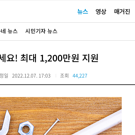
주
뉴스
영상
매거진
요
서
비
스
바
네 뉴스
시민기자 뉴스
로
가
기"
요! 최대 1,200만원 지원
정일
2022.12.07. 17:03
조회
44,227