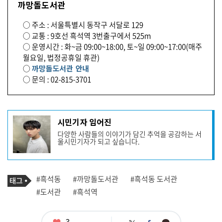
까망돌도서관
○ 주소 : 서울특별시 동작구 서달로 129
○ 교통 : 9호선 흑석역 3번출구에서 525m
○ 운영시간 : 화~금 09:00~18:00, 토~일 09:00~17:00(매주
월요일, 법정공휴일 휴관)
○
까망돌도서관 안내
○ 문의 : 02-815-3701
기
시민기자 임어진
사
다양한 사람들의 이야기가 담긴 추억을 공감하는 서
작
울시민기자가 되고 싶습니다.
성
자
프
로
기
필
태
#흑석동
#까망돌도서관
#흑석동 도서관
사
그
관
#도서관
#흑석역
련
태
그
좋
3