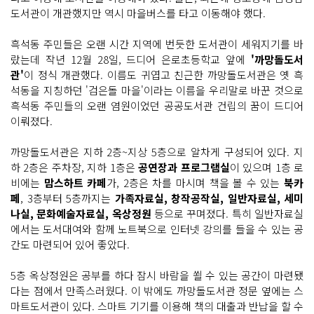
도서관이 개관했지만 역시 마을버스를 타고 이동해야 했다.
흑석동 주민들은 오랜 시간 지역에 번듯한 도서관이 세워지기를 바
랐는데 작년 12월 28일, 드디어 은로초등학교 앞에
'까망돌도서
관'
이 정식 개관했다. 이름도 귀엽고 친근한 까망돌도서관은 옛 흑
석동을 지칭하던 '검은돌 마을'이라는 이름을 우리말로 바꾼 것으로
흑석동 주민들의 오랜 염원이었던 공공도서관 건립의 꿈이 드디어
이뤄졌다.
까망돌도서관은 지하 2층~지상 5층으로 알차게 구성되어 있다. 지
하 2층은 주차장, 지하 1층은
공연장과 프로그램실
이 있으며 1층 로
비에는
맘스하트 카페
가, 2층은 차를 마시며 책을 볼 수 있는
북카
페
, 3층부터 5층까지는
가족자료실, 창작공작실, 일반자료실, 세미
나실, 문화예술자료실, 옥상정원
등으로 꾸며졌다. 특히 일반자료실
에서는 도서대여와 함께 노트북으로 인터넷 강의를 들을 수 있는 공
간도 마련되어 있어 좋았다.
5층 옥상정원은 공부를 하다 잠시 바람을 쐴 수 있는 공간이 마련됐
다는 점에서 만족스러웠다. 이 밖에도 까망돌도서관 정문 옆에는 스
마트도서관이 있다. 스마트 기기를 이용해 책의 대출과 반납을 할 수