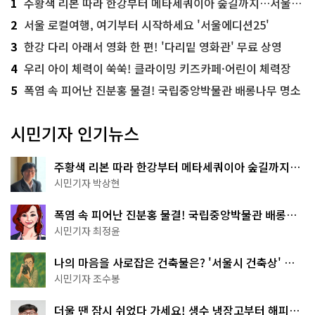
1
주황색 리본 따라 한강부터 메타세쿼이아 숲길까지…서울둘레길 15코스
2
서울 로컬여행, 여기부터 시작하세요 '서울에디션25'
3
한강 다리 아래서 영화 한 편! '다리밑 영화관' 무료 상영
4
우리 아이 체력이 쑥쑥! 클라이밍 키즈카페·어린이 체력장
5
폭염 속 피어난 진분홍 물결! 국립중앙박물관 배롱나무 명소
시민기자 인기뉴스
주황색 리본 따라 한강부터 메타세쿼이아 숲길까지…
서울둘레길 15코스
시민기자 박상현
폭염 속 피어난 진분홍 물결! 국립중앙박물관 배롱나
무 명소
시민기자 최정윤
나의 마음을 사로잡은 건축물은? '서울시 건축상' 수
상작 공개!
시민기자 조수봉
더울 땐 잠시 쉬었다 가세요! 생수 냉장고부터 해피소