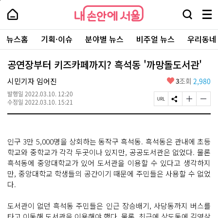
본
페
내
문
이
내
손
검
메
바
지
손
안
색
뉴
로
상
안
주
에
창
전
가
단
에
뉴스홈
기획·이슈
분야별 뉴스
비주얼 뉴스
우리동네
요
서
열
체
기
으
서
서
울
기
보
로
울
비
기
이
-
공연장부터 키즈카페까지? 흑석동 '까망돌도서관'
스
동
서
바
울
좋
시민기자 임어진
3
조회
2,980
로
시
아
가
대
발행일
2022.03.10. 12:20
요
기
페
S
글
글
표
수정일
2022.03.10. 15:21
이
N
자
자
소
지
S
크
크
통
U
공
기
기
포
R
유
크
작
털
인구 3만 5,000명을 상회하는 동작구 흑석동. 흑석동은 관내에 초등
L
하
게
게
복
기
변
변
학교와 중학교가 각각 두곳이나 있지만, 공공도서관은 없었다. 물론
사
경
경
흑석동에 중앙대학교가 있어 도서관을 이용할 수 있다고 생각하지
하
하
만, 중앙대학교 학생들의 공간이기 때문에 주민들은 사용할 수 없었
기
기
다.
도서관이 없던 흑석동 주민들은 인근 장승배기, 사당동까지 버스를
타고 이동해 도서관을 이용해야 했다. 물론, 최근에 상도동에 김영삼