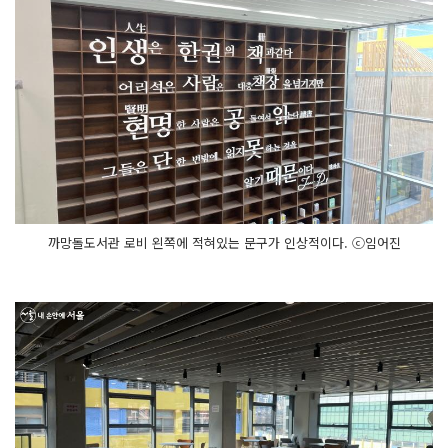
까망돌도서관 로비 왼쪽에 적혀있는 문구가 인상적이다. ⓒ임어진