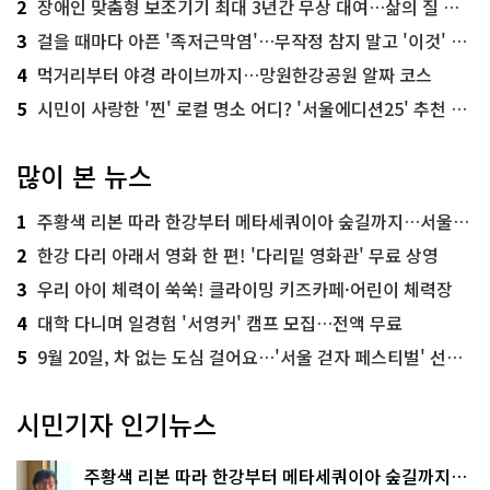
2
장애인 맞춤형 보조기기 최대 3년간 무상 대여…삶의 질 높인다
3
걸을 때마다 아픈 '족저근막염'…무작정 참지 말고 '이것' 해보세요!
4
먹거리부터 야경 라이브까지…망원한강공원 알짜 코스
5
시민이 사랑한 '찐' 로컬 명소 어디? '서울에디션25' 추천 코스
많이 본 뉴스
1
주황색 리본 따라 한강부터 메타세쿼이아 숲길까지…서울둘레길 15코스
2
한강 다리 아래서 영화 한 편! '다리밑 영화관' 무료 상영
3
우리 아이 체력이 쑥쑥! 클라이밍 키즈카페·어린이 체력장
4
대학 다니며 일경험 '서영커' 캠프 모집…전액 무료
5
9월 20일, 차 없는 도심 걸어요…'서울 걷자 페스티벌' 선착순 5천명
시민기자 인기뉴스
주황색 리본 따라 한강부터 메타세쿼이아 숲길까지…