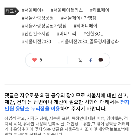
기
태
#서울페이+
#서울페이플러스
#제로페이
사
그
관
#서울사랑상품권
#서울페이+ 가맹점
련
#서울사랑상품권가맹점
#티머니페이
태
그
#신한컨소시엄
#머니트리
#신한SOL
#서울비전2030
#서울비전2030_골목경제활성화
좋
5
카
트
페
아
카
위
이
요
오
터
스
톡
북
댓글은 자유로운 의견 공유의 장이므로 서울시에 대한 신고,
제안, 건의 등 답변이나 개선이 필요한 사항에 대해서는
전자
민원 응답소 누리집을 이용
하여 주시기 바랍니다.
상업성 광고, 저작권 침해, 저속한 표현, 특정인에 대한 비방, 명예훼손, 정
치적 목적, 유사한 내용의 반복적 글, 개인정보 유출,그 밖에 공익을 저해하
거나 운영 취지에 맞지 않는 댓글은 서울특별시 조례 및 개인정보보호법에
의해 통보없이 삭제될 수 있습니다.