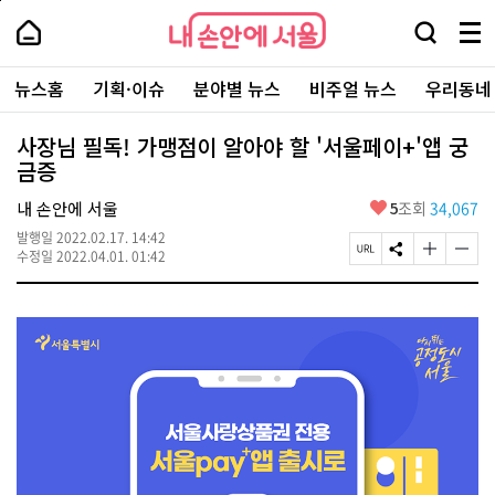
본
페
내
문
이
내
손
검
메
바
지
손
안
색
뉴
로
상
안
주
에
창
전
가
단
에
뉴스홈
기획·이슈
분야별 뉴스
비주얼 뉴스
우리동네
요
서
열
체
기
으
서
서
울
기
보
로
울
비
기
이
-
사장님 필독! 가맹점이 알아야 할 '서울페이+'앱 궁
스
동
서
금증
바
울
로
시
가
좋
내 손안에 서울
5
조회
34,067
대
기
아
표
발행일
2022.02.17. 14:42
요
소
페
S
글
글
수정일
2022.04.01. 01:42
통
이
N
자
자
포
지
S
크
크
털
U
공
기
기
R
유
크
작
L
하
게
게
복
기
변
변
사
경
경
하
하
기
기