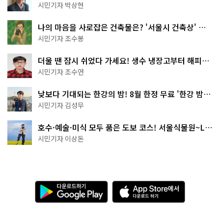
서울둘레길 15코스
시민기자 박상현
나의 마음을 사로잡은 건축물은? '서울시 건축상' 수
상작 공개!
시민기자 조수봉
더울 땐 잠시 쉬었다 가세요! 생수 냉장고부터 해피소
·무더위쉼터까지
시민기자 조수연
낮보다 기대되는 한강의 밤! 8월 한정 무료 '한강 밤
핑' 예약은?
시민기자 김성무
호수·예술·미식 모두 품은 도보 코스! 서울식물원~LG
아트센터~마곡테라스거리
시민기자 이상돈
다
A
운
p
로
p
드
S
하
t