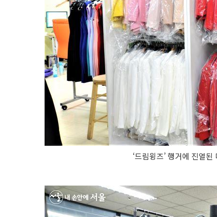
‘드림윙즈’ 행거에 진열된