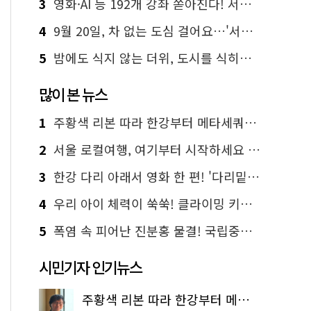
3
영화·AI 등 192개 강좌 쏟아진다! 서울시민대학 선착순 신청
4
9월 20일, 차 없는 도심 걸어요…'서울 걷자 페스티벌' 선착순 5천명
5
밤에도 식지 않는 더위, 도시를 식히는 시원한 해법은?
많이 본 뉴스
1
주황색 리본 따라 한강부터 메타세쿼이아 숲길까지…서울둘레길 15코스
2
서울 로컬여행, 여기부터 시작하세요 '서울에디션25'
3
한강 다리 아래서 영화 한 편! '다리밑 영화관' 무료 상영
4
우리 아이 체력이 쑥쑥! 클라이밍 키즈카페·어린이 체력장
5
폭염 속 피어난 진분홍 물결! 국립중앙박물관 배롱나무 명소
시민기자 인기뉴스
주황색 리본 따라 한강부터 메타세쿼이아 숲길까지…서울둘레길 15코스