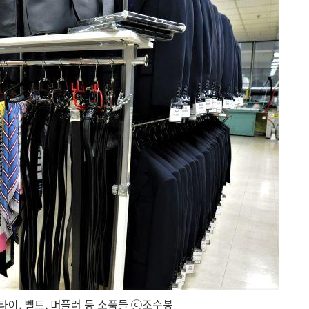
타이, 벨트, 머플러 등 소품들 ⓒ조수봉