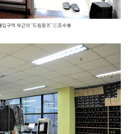
대입구역 부근의 ‘드림윙즈’ ⓒ조수봉