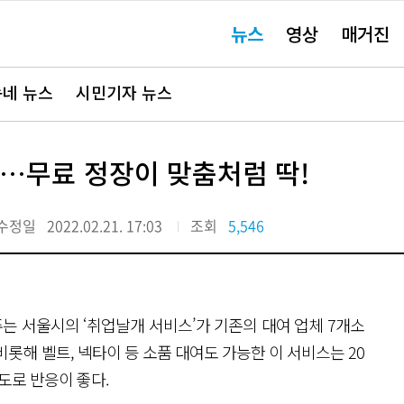
주
뉴스
영상
매거진
요
서
비
스
바
네 뉴스
시민기자 뉴스
로
가
기"
곳…무료 정장이 맞춤처럼 딱!
수정일
2022.02.21. 17:03
조회
5,546
 서울시의 ‘취업날개 서비스’가 기존의 대여 업체 7개소
비롯해 벨트, 넥타이 등 소품 대여도 가능한 이 서비스는 20
정도로 반응이 좋다.