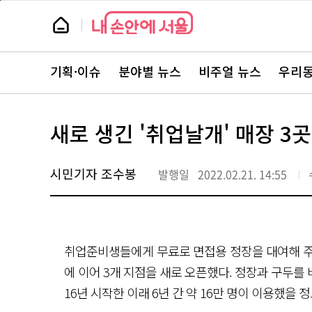
본
페
문
이
뉴
바
지
스
로
상
룸
가
단
뉴
기
으
스
로
기획·이슈
분야별 뉴스
비주얼 뉴스
우리동
주
이
요
동
서
비
스
새로 생긴 '취업날개' 매장 3
바
로
가
기
시민기자 조수봉
발행일
2022.02.21. 14:55
취업준비생들에게 무료로 면접용 정장을 대여해 주는
에 이어 3개 지점을 새로 오픈했다. 정장과 구두를 
16년 시작한 이래 6년 간 약 16만 명이 이용했을 