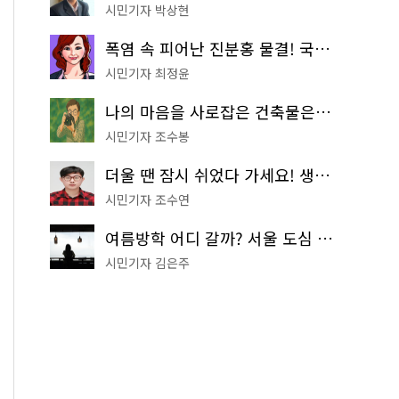
시민기자 박상현
폭염 속 피어난 진분홍 물결! 국립중앙박물관 배롱나무 명소
시민기자 최정윤
나의 마음을 사로잡은 건축물은? '서울시 건축상' 수상작 공개!
시민기자 조수봉
더울 땐 잠시 쉬었다 가세요! 생수 냉장고부터 해피소·무더위쉼터까지
시민기자 조수연
여름방학 어디 갈까? 서울 도심 무료 실내 여행 코스 추천
시민기자 김은주