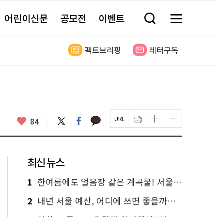
어린이신문
공모전
이벤트
검
메
색
뉴
창
전
열
체
팩트브리핑
레터구독
기
보
기
카
좋
트
페
84
페
인
글
글
카
위
이
아
이
쇄
자
자
오
터
스
요
지
하
크
크
톡
북
U
기
기
기
R
새
크
작
L
창
게
게
최신 뉴스
복
열
변
변
사
림
경
경
하
하
1
한여름에도 얼음장 같은 계곡물! 서울 '진관사 계곡'이 천국이네~
기
기
2
내년 서울 예산, 어디에 쓰면 좋을까요? 온라인 투표