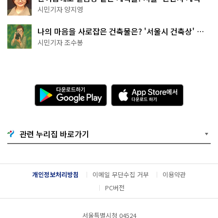
천국이네~
시민기자 양지영
나의 마음을 사로잡은 건축물은? '서울시 건축상' 수
상작 공개!
시민기자 조수봉
다
A
운
p
로
p
드
S
하
t
기
o
관련 누리집 바로가기
G
r
o
e
o
에
g
서
l
다
개인정보처리방침
이메일 무단수집 거부
이용약관
e
운
P
로
PC버전
l
드
a
하
y
기
서울특별시청 04524