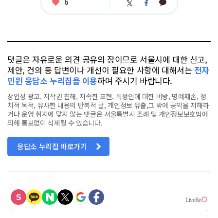
좋
6
카
트
페
아
카
위
이
요
오
터
스
톡
북
댓글은 자유로운 의견 공유의 장이므로 서울시에 대한 신고,
제안, 건의 등 답변이나 개선이 필요한 사항에 대해서는
전자
민원 응답소 누리집을 이용
하여 주시기 바랍니다.
상업성 광고, 저작권 침해, 저속한 표현, 특정인에 대한 비방, 명예훼손, 정
치적 목적, 유사한 내용의 반복적 글, 개인정보 유출,그 밖에 공익을 저해하
거나 운영 취지에 맞지 않는 댓글은 서울특별시 조례 및 개인정보보호법에
의해 통보없이 삭제될 수 있습니다.
응답소 누리집 바로가기