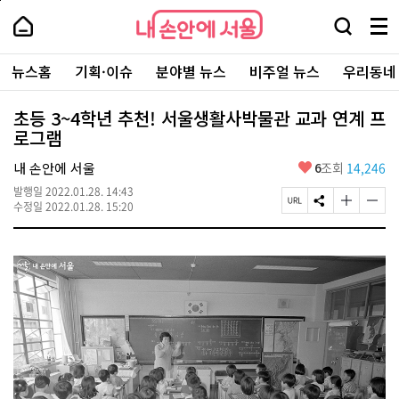
본
페
내
문
이
내
손
검
메
바
지
손
안
색
뉴
로
상
안
주
에
창
전
가
단
에
뉴스홈
기획·이슈
분야별 뉴스
비주얼 뉴스
우리동네
요
서
열
체
기
으
서
서
울
기
보
로
울
비
기
이
-
초등 3~4학년 추천! 서울생활사박물관 교과 연계 프
스
동
서
로그램
바
울
로
시
가
좋
내 손안에 서울
6
조회
14,246
대
기
아
표
발행일
2022.01.28. 14:43
요
소
페
S
글
글
수정일
2022.01.28. 15:20
통
이
N
자
자
포
지
S
크
크
털
U
공
기
기
R
유
크
작
L
하
게
게
복
기
변
변
사
경
경
하
하
기
기