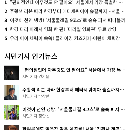
1
"편의점인데 아무것도 안 팔아요" 서울에서 가장 특별한 편의점의 정체
2
주황색 리본 따라 한강부터 메타세쿼이아 숲길까지…서울둘레길 15코스
3
이것이 천연 냉방! '서울둘레길 9코스'로 숲속 피서 떠나볼까
4
한강 다리 아래서 영화 한 편! '다리밑 영화관' 무료 상영
5
우리 아이 체력이 쑥쑥! 클라이밍 키즈카페·어린이 체력장
시민기자 인기뉴스
"편의점인데 아무것도 안 팔아요" 서울에서 가장 특별
한 편의점의 정체
시민기자 권기윤
주황색 리본 따라 한강부터 메타세쿼이아 숲길까지…
서울둘레길 15코스
시민기자 박상현
이것이 천연 냉방! '서울둘레길 9코스'로 숲속 피서 떠
나볼까
시민기자 정향선
한여름에도 얼음장 같은 계곡물! 서울 '진관사 계곡'이