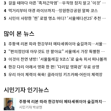
3
걸을 때마다 아픈 '족저근막염'…무작정 참지 말고 '이것' 해보세요!
4
먹거리부터 야경 라이브까지…망원한강공원 알짜 코스
5
시민이 사랑한 '찐' 로컬 명소 어디? '서울에디션25' 추천 코스
많이 본 뉴스
1
주황색 리본 따라 한강부터 메타세쿼이아 숲길까지…서울둘레길 15코스
2
"편의점인데 아무것도 안 팔아요" 서울에서 가장 특별한 편의점의 정체
3
이것이 천연 냉방! '서울둘레길 9코스'로 숲속 피서 떠나볼까
4
한강 다리 아래서 영화 한 편! '다리밑 영화관' 무료 상영
5
우리 아이 체력이 쑥쑥! 클라이밍 키즈카페·어린이 체력장
시민기자 인기뉴스
주황색 리본 따라 한강부터 메타세쿼이아 숲길까지…
서울둘레길 15코스
시민기자 박상현