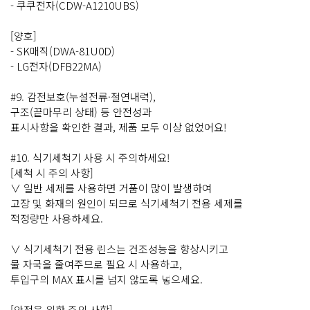
- 쿠쿠전자(CDW-A1210UBS)
[양호]
- SK매직(DWA-81U0D)
- LG전자(DFB22MA)
#9. 감전보호(누설전류·절연내력),
구조(끝마무리 상태) 등 안전성과
표시사항을 확인한 결과, 제품 모두 이상 없었어요!
#10. 식기세척기 사용 시 주의하세요!
[세척 시 주의 사항]
∨ 일반 세제를 사용하면 거품이 많이 발생하여
고장 및 화재의 원인이 되므로 식기세척기 전용 세제를
적정량만 사용하세요.
∨ 식기세척기 전용 린스는 건조성능을 향상시키고
물 자국을 줄여주므로 필요 시 사용하고,
투입구의 MAX 표시를 넘지 않도록 넣으세요.
[안전을 위한 주의 사항]