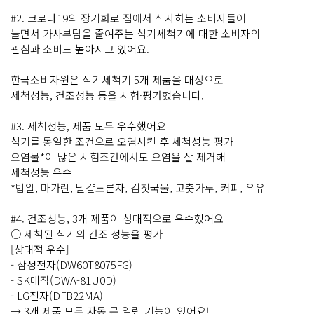
#2. 코로나19의 장기화로 집에서 식사하는 소비자들이
늘면서 가사부담을 줄여주는 식기세척기에 대한 소비자의
관심과 소비도 높아지고 있어요.
한국소비자원은 식기세척기 5개 제품을 대상으로
세척성능, 건조성능 등을 시험·평가했습니다.
#3. 세척성능, 제품 모두 우수했어요
식기를 동일한 조건으로 오염시킨 후 세척성능 평가
오염물*이 많은 시험조건에서도 오염을 잘 제거해
세척성능 우수
*밥알, 마가린, 달걀노른자, 김칫국물, 고춧가루, 커피, 우유
#4. 건조성능, 3개 제품이 상대적으로 우수했어요
○ 세척된 식기의 건조 성능을 평가
[상대적 우수]
- 삼성전자(DW60T8075FG)
- SK매직(DWA-81U0D)
- LG전자(DFB22MA)
→ 3개 제품 모두 자동 문 열림 기능이 있어요!