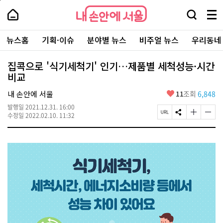
본
페
내
문
이
내
손
검
메
바
지
손
안
색
뉴
로
상
안
주
에
창
전
가
단
에
뉴스홈
기획·이슈
분야별 뉴스
비주얼 뉴스
우리동네
요
서
열
체
기
으
서
서
울
기
보
로
울
비
기
이
-
집콕으로 '식기세척기' 인기…제품별 세척성능·시간
스
동
서
비교
바
울
로
시
가
좋
내 손안에 서울
11
조회
6,848
대
기
아
표
발행일
2021.12.31. 16:00
요
소
페
S
글
글
수정일
2022.02.10. 11:32
통
이
N
자
자
포
지
S
크
크
털
U
공
기
기
R
유
크
작
L
하
게
게
복
기
변
변
사
경
경
하
하
기
기