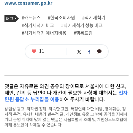
www.consumer.go.kr
기
태
#카드뉴스
#한국소비자원
#식기세척기
사
그
관
#식기세척기 비교
#식기세척기 성능 비교
련
#식기세척기 에너지비용
#행복드림
태
그
좋
11
카
트
페
아
카
위
이
요
오
터
스
톡
북
댓글은 자유로운 의견 공유의 장이므로 서울시에 대한 신고,
제안, 건의 등 답변이나 개선이 필요한 사항에 대해서는
전자
민원 응답소 누리집을 이용
하여 주시기 바랍니다.
상업성 광고, 저작권 침해, 저속한 표현, 특정인에 대한 비방, 명예훼손, 정
치적 목적, 유사한 내용의 반복적 글, 개인정보 유출,그 밖에 공익을 저해하
거나 운영 취지에 맞지 않는 댓글은 서울특별시 조례 및 개인정보보호법에
의해 통보없이 삭제될 수 있습니다.