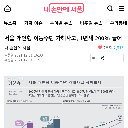
본
페
내
문
이
내
손
검
메
바
지
손
안
색
뉴
로
상
안
주
에
창
전
가
단
에
뉴스홈
기획·이슈
분야별 뉴스
비주얼 뉴스
우리동네
요
서
열
체
기
으
서
서
울
기
보
로
울
비
기
이
-
서울 개인형 이동수단 가해사고, 1년새 200% 늘어
스
동
서
바
울
좋
내 손안에 서울
2
조회
2,313
로
시
아
가
대
발행일
2021.12.13. 16:00
요
기
페
S
글
글
표
수정일
2021.12.13. 17:11
이
N
자
자
소
지
S
크
크
통
U
공
기
기
포
R
유
크
작
털
L
하
게
게
복
기
변
변
사
경
경
하
하
기
기