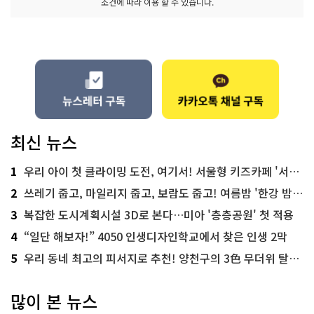
조건에 따라 이용 할 수 있습니다.
최신 뉴스
1
우리 아이 첫 클라이밍 도전, 여기서! 서울형 키즈카페 '서울가족플라자점'
2
쓰레기 줍고, 마일리지 줍고, 보람도 줍고! 여름밤 '한강 밤마실 줍깅'
3
복잡한 도시계획시설 3D로 본다…미아 '층층공원' 첫 적용
4
“일단 해보자!” 4050 인생디자인학교에서 찾은 인생 2막
5
우리 동네 최고의 피서지로 추천! 양천구의 3色 무더위 탈출 명소
많이 본 뉴스