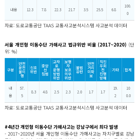
100.
내용
12.3
7.8
22.3
21.7
3.5
25.5
6.8
0
자료: 도로교통공단 TAAS 교통사고분석시스템 사고분석 데이터
서울 개인형 이동수단 가해사고 법규위반 비율 (2017~2020)
(단
위: %)
교차
보행
직진
안전
안전
중앙
로
자
우회
운전
신호
불법
거리
구분
선
운행
보호
전
기타
합계
불이
위반
유턴
미확
침범
방법
의무
진행
행
보
위반
위반
방해
내
57.
19.
10
8.3
4.8
2.5
2.3
2.0
1.7
1.7
용
5
2
0.0
자료: 도로교통공단 TAAS 교통사고분석시스템 사고분석 데이터
#4년간 개인형 이동수단 가해사고는 강남구에서 최다 발생
- 2017~2020년 서울 개인형 이동수단 가해사고는 자치구별로 강남