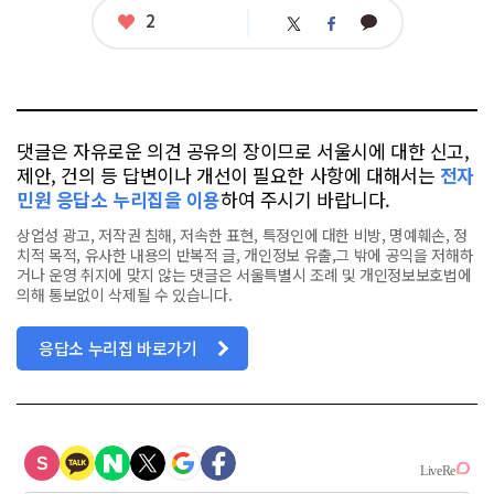
좋
2
카
트
페
아
카
위
이
요
오
터
스
톡
북
댓글은 자유로운 의견 공유의 장이므로 서울시에 대한 신고,
제안, 건의 등 답변이나 개선이 필요한 사항에 대해서는
전자
민원 응답소 누리집을 이용
하여 주시기 바랍니다.
상업성 광고, 저작권 침해, 저속한 표현, 특정인에 대한 비방, 명예훼손, 정
치적 목적, 유사한 내용의 반복적 글, 개인정보 유출,그 밖에 공익을 저해하
거나 운영 취지에 맞지 않는 댓글은 서울특별시 조례 및 개인정보보호법에
의해 통보없이 삭제될 수 있습니다.
응답소 누리집 바로가기