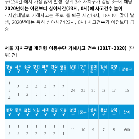
구(134건)에서 가장 많이 발생, 상위 3개 자치구가 강남 3구에 해당
2020년에는 이전보다 심야시간(23시, 0시)에 사고건수 늘어
- 시간대별로 가해사고는 주로 출·퇴근 시간(9시, 18시)에 많이 발
생, 2020년에는 특히 심야시간(23시, 0시) 사고건수가 이전보다 급
증
서울 자치구별 개인형 이동수단 가해사고 건수 (2017~2020)
(단
위: 건)
강남
서초
송파
광진
마포
관악
영등
성동
구로
동대
강서
중랑
강동구
구
구
구
구
구
구
포구
구
구
문구
구
구
1
5
4
4
4
2
2
3
24
21
20
19
17
15
1
2
0
0
5
5
4
동작
종로
금천
노원
서대
은평
도봉
양천
성북
용산
강북
중구
합계
구
구
구
구
구
구
구
구
구
구
구
1
1
1
1
1
1
1
11
10
9
7
5
600
3
3
2
2
2
2
1