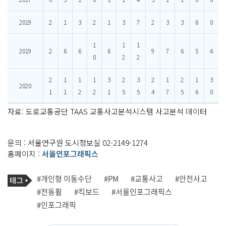
2019
2
1
3
2
1
3
7
2
3
3
6
0
1
1
1
2019
2
6
6
6
9
7
6
5
4
0
2
2
2
1
1
1
3
2
3
2
1
2
1
3
2020
1
1
2
2
1
5
5
4
7
5
6
0
자료: 도로교통공단 TAAS 교통사고분석시스템 사고분석 데이터
문의 : 서울연구원 도시정보실 02-2149-1274
홈페이지 :
서울인포그래픽스
기
태
#개인형 이동수단
#PM
#교통사고
#안전사고
사
그
관
#전동휠
#킥보드
#서울인포그래픽스
련
#인포그래픽
태
그