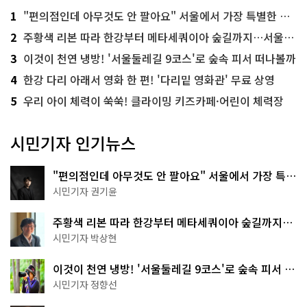
1
"편의점인데 아무것도 안 팔아요" 서울에서 가장 특별한 편의점의 정체
2
주황색 리본 따라 한강부터 메타세쿼이아 숲길까지…서울둘레길 15코스
3
이것이 천연 냉방! '서울둘레길 9코스'로 숲속 피서 떠나볼까
4
한강 다리 아래서 영화 한 편! '다리밑 영화관' 무료 상영
5
우리 아이 체력이 쑥쑥! 클라이밍 키즈카페·어린이 체력장
시민기자 인기뉴스
"편의점인데 아무것도 안 팔아요" 서울에서 가장 특별
한 편의점의 정체
시민기자 권기윤
주황색 리본 따라 한강부터 메타세쿼이아 숲길까지…
서울둘레길 15코스
시민기자 박상현
이것이 천연 냉방! '서울둘레길 9코스'로 숲속 피서 떠
나볼까
시민기자 정향선