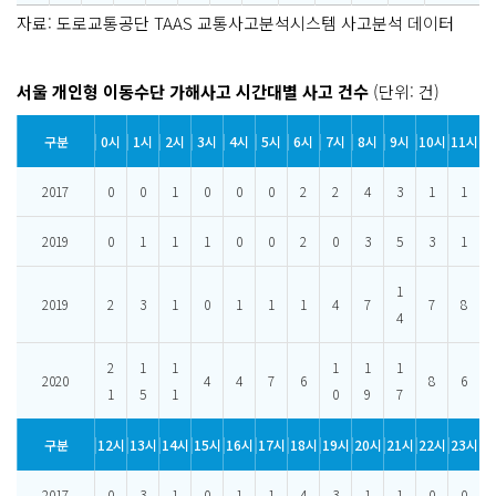
자료: 도로교통공단 TAAS 교통사고분석시스템 사고분석 데이터
서울 개인형 이동수단 가해사고 시간대별 사고 건수
(단위: 건)
구분
0시
1시
2시
3시
4시
5시
6시
7시
8시
9시
10시
11시
2017
0
0
1
0
0
0
2
2
4
3
1
1
2019
0
1
1
1
0
0
2
0
3
5
3
1
1
2019
2
3
1
0
1
1
1
4
7
7
8
4
2
1
1
1
1
1
2020
4
4
7
6
8
6
1
5
1
0
9
7
구분
12시
13시
14시
15시
16시
17시
18시
19시
20시
21시
22시
23시
2017
0
3
1
0
1
1
4
3
1
1
0
0