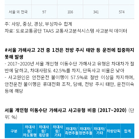
서울 외 전국
97
186
341
574
주: 사망, 중상, 경상, 부상자수 합계
자료: 도로교통공단 TAAS 교통사고분석시스템 사고분석 데이터
#서울 가해사고 2건 중 1건은 전방 주시 태만 등 운전에 집중하지
못해 발생
- 2017~2020년 서울 개인형 이동수단 가해사고 유형은 차대차가 절
반에 달하고, 차대사람도 42.5%를 차지, 단독사고 비율은 낮아
- 사고원인은 안전운전 불이행이 57.5%로 절반 이상을 차지하며,
안전운전 불이행은 휴대전화 조작, 담배, 전방 주시 태만, 운전미숙
등에 해당
서울 개인형 이동수단 가해사고 사고유형 비중 (2017~2020)
(단
위: %)
차대사
차대사
차대사
차대차/
차대차/
차대차/
구분
람/
람/
람/
차량단독
합계
측면추돌
정면추돌
기타
차도통행
횡단중
기타