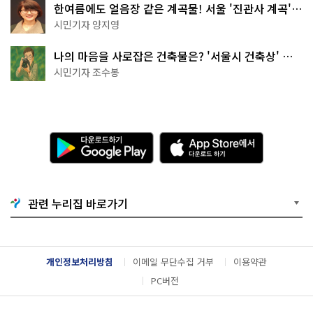
한여름에도 얼음장 같은 계곡물! 서울 '진관사 계곡'이
천국이네~
시민기자 양지영
나의 마음을 사로잡은 건축물은? '서울시 건축상' 수
상작 공개!
시민기자 조수봉
다
A
운
p
로
p
드
S
하
t
기
o
관련 누리집 바로가기
G
r
o
e
o
에
g
서
l
다
개인정보처리방침
이메일 무단수집 거부
이용약관
e
운
P
로
PC버전
l
드
a
하