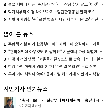
3
걸을 때마다 아픈 '족저근막염'…무작정 참지 말고 '이것' 해보세요!
4
먹거리부터 야경 라이브까지…망원한강공원 알짜 코스
5
시민이 사랑한 '찐' 로컬 명소 어디? '서울에디션25' 추천 코스
많이 본 뉴스
1
주황색 리본 따라 한강부터 메타세쿼이아 숲길까지…서울둘레길 15코스
2
"편의점인데 아무것도 안 팔아요" 서울에서 가장 특별한 편의점의 정체
3
이것이 천연 냉방! '서울둘레길 9코스'로 숲속 피서 떠나볼까
4
한강 다리 아래서 영화 한 편! '다리밑 영화관' 무료 상영
5
우리 아이 체력이 쑥쑥! 클라이밍 키즈카페·어린이 체력장
시민기자 인기뉴스
주황색 리본 따라 한강부터 메타세쿼이아 숲길까지…
서울둘레길 15코스
시민기자 박상현