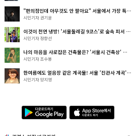
"편의점인데 아무것도 안 팔아요" 서울에서 가장 특별
한 편의점의 정체
시민기자 권기윤
이것이 천연 냉방! '서울둘레길 9코스'로 숲속 피서 떠
나볼까
시민기자 정향선
나의 마음을 사로잡은 건축물은? '서울시 건축상' 수
상작 공개!
시민기자 조수봉
한여름에도 얼음장 같은 계곡물! 서울 '진관사 계곡'이
천국이네~
시민기자 양지영
다
A
운
p
로
p
드
S
하
t
기
o