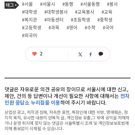
기
필
태
#서울
#서울시
#동행
#서울동행
#봉사
사
그
관
#대학생
#대학생봉사
#교육봉사
#교육
련
#복지관
#아동센터
#초등학생
#중학생
태
그
#고등학생
#과목
#영어
#수학
#국어
#외국어
좋
2
카
트
페
아
카
위
이
요
오
터
스
톡
북
댓글은 자유로운 의견 공유의 장이므로 서울시에 대한 신고,
제안, 건의 등 답변이나 개선이 필요한 사항에 대해서는
전자
민원 응답소 누리집을 이용
하여 주시기 바랍니다.
상업성 광고, 저작권 침해, 저속한 표현, 특정인에 대한 비방, 명예훼손, 정
치적 목적, 유사한 내용의 반복적 글, 개인정보 유출,그 밖에 공익을 저해하
거나 운영 취지에 맞지 않는 댓글은 서울특별시 조례 및 개인정보보호법에
의해 통보없이 삭제될 수 있습니다.