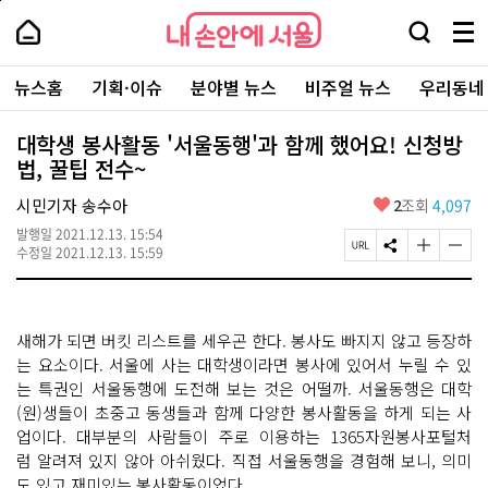
본
페
내
문
이
내
손
검
메
바
지
손
안
색
뉴
로
상
안
주
에
창
전
가
단
에
뉴스홈
기획·이슈
분야별 뉴스
비주얼 뉴스
우리동네
요
서
열
체
기
으
서
서
울
기
보
로
울
비
기
이
-
대학생 봉사활동 '서울동행'과 함께 했어요! 신청방
스
동
서
법, 꿀팁 전수~
바
울
로
시
가
좋
시민기자 송수아
2
조회
4,097
대
기
아
표
발행일
2021.12.13. 15:54
요
소
페
S
글
글
수정일
2021.12.13. 15:59
통
이
N
자
자
포
지
S
크
크
털
U
공
기
기
R
유
크
작
새해가 되면 버킷 리스트를 세우곤 한다. 봉사도 빠지지 않고 등장하
L
하
게
게
복
기
변
변
는 요소이다. 서울에 사는 대학생이라면 봉사에 있어서 누릴 수 있
사
경
경
는 특권인 서울동행에 도전해 보는 것은 어떨까. 서울동행은 대학
하
하
(원)생들이 초중고 동생들과 함께 다양한 봉사활동을 하게 되는 사
기
기
업이다. 대부분의 사람들이 주로 이용하는 1365자원봉사포털처
럼 알려져 있지 않아 아쉬웠다. 직접 서울동행을 경험해 보니, 의미
도 있고 재미있는 봉사활동이었다.