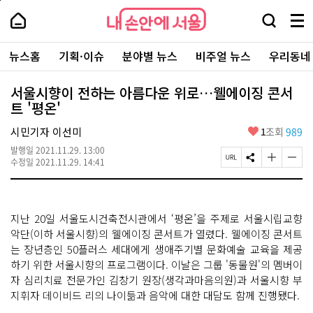
본
페
내
문
이
내
손
검
메
바
지
손
안
색
뉴
로
상
안
주
에
창
전
가
단
에
뉴스홈
기획·이슈
분야별 뉴스
비주얼 뉴스
우리동네
요
서
열
체
기
으
서
서
울
기
보
로
울
비
기
이
-
서울시향이 전하는 아름다운 위로…웰에이징 콘서
스
동
서
트 '평온'
바
울
로
시
가
좋
시민기자 이선미
1
조회
989
대
기
아
표
발행일
2021.11.29. 13:00
요
소
페
S
글
글
수정일
2021.11.29. 14:41
통
이
N
자
자
포
지
S
크
크
털
U
공
기
기
R
유
크
작
지난 20일 서울도시건축전시관에서 ‘평온’을 주제로 서울시립교향
L
하
게
게
복
기
변
변
악단(이하 서울시향)의 웰에이징 콘서트가 열렸다. 웰에이징 콘서트
사
경
경
는 장년층인 50플러스 세대에게 생애주기별 문화예술 교육을 제공
하
하
하기 위한 서울시향의 프로그램이다. 이날은 그룹 '동물원'의 멤버이
기
기
자 심리치료 전문가인 김창기 원장(생각과마음의원)과 서울시향 부
지휘자 데이비드 리의 나이듦과 음악에 대한 대담도 함께 진행됐다.