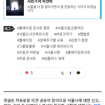
시민기자 이선미
사
서울을 더 잘 알아가면서 잘 전달하는 기자가 되겠습
작
니다.
성
자
프
로
기
필
태
#웰에이징 콘서트 평온
#서울시립교향악단
사
그
관
#서울도시건축전시관
#바로크악기
#쳄발로
련
#웰에이징
#생애주기별 교육
#김창기 원장
태
그
#그룹동물원
#서울시향 데이비드리
#조동진 어떤날
#서울시향
#웰에이징콘서트
#무료 콘서트
#50플러스 세대
좋
1
카
트
페
아
카
위
이
요
오
터
스
톡
북
댓글은 자유로운 의견 공유의 장이므로 서울시에 대한 신고,