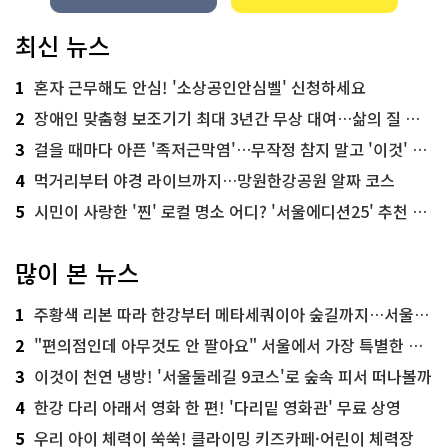
최신 뉴스
1
혼자 근무해도 안심! '소상공인안심벨' 신청하세요
2
장애인 맞춤형 보조기기 최대 3년간 무상 대여…삶의 질 높인다
3
걸을 때마다 아픈 '족저근막염'…무작정 참지 말고 '이것' 해보세요!
4
먹거리부터 야경 라이브까지…망원한강공원 알짜 코스
5
시민이 사랑한 '찐' 로컬 명소 어디? '서울에디션25' 추천 코스
많이 본 뉴스
1
주황색 리본 따라 한강부터 메타세쿼이아 숲길까지…서울둘레길 15코스
2
"편의점인데 아무것도 안 팔아요" 서울에서 가장 특별한 편의점의 정체
3
이것이 천연 냉방! '서울둘레길 9코스'로 숲속 피서 떠나볼까
4
한강 다리 아래서 영화 한 편! '다리밑 영화관' 무료 상영
5
우리 아이 체력이 쑥쑥! 클라이밍 키즈카페·어린이 체력장