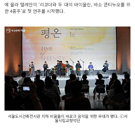
에 올라 텔레만의 ‘리코더와 두 대의 바이올린, 바소 콘티누오를 위
한 4중주’로 첫 연주를 시작했다.
서울도시건축전시관 지하 비움홀이 바로크 음악을 위한 무대가 됐다. ⓒ서
울시립교향악단