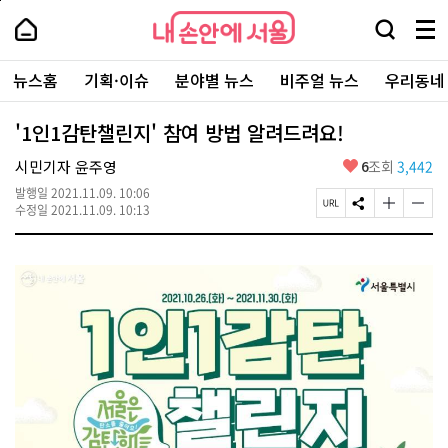
본
페
내
문
이
내
손
검
메
바
지
손
안
색
뉴
로
상
안
주
에
창
전
가
단
에
뉴스홈
기획·이슈
분야별 뉴스
비주얼 뉴스
우리동네
요
서
열
체
기
으
서
서
울
기
보
로
울
비
기
이
-
'1인1감탄챌린지' 참여 방법 알려드려요!
스
동
서
바
울
좋
시민기자 윤주영
6
조회
3,442
로
시
아
가
대
발행일
2021.11.09. 10:06
요
기
페
S
글
글
표
수정일
2021.11.09. 10:13
이
N
자
자
소
지
S
크
크
통
U
공
기
기
포
R
유
크
작
털
L
하
게
게
복
기
변
변
사
경
경
하
하
기
기