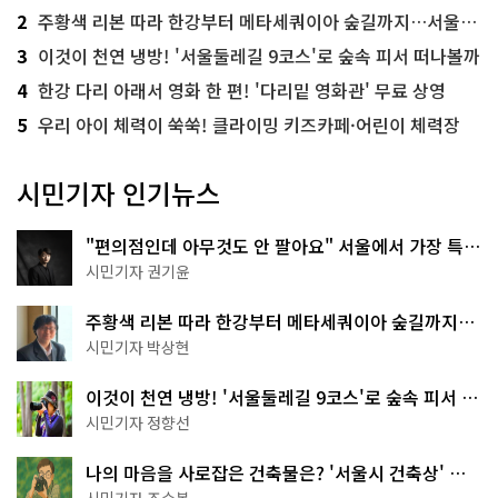
2
주황색 리본 따라 한강부터 메타세쿼이아 숲길까지…서울둘레길 15코스
3
이것이 천연 냉방! '서울둘레길 9코스'로 숲속 피서 떠나볼까
4
한강 다리 아래서 영화 한 편! '다리밑 영화관' 무료 상영
5
우리 아이 체력이 쑥쑥! 클라이밍 키즈카페·어린이 체력장
시민기자 인기뉴스
"편의점인데 아무것도 안 팔아요" 서울에서 가장 특별
한 편의점의 정체
시민기자 권기윤
주황색 리본 따라 한강부터 메타세쿼이아 숲길까지…
서울둘레길 15코스
시민기자 박상현
이것이 천연 냉방! '서울둘레길 9코스'로 숲속 피서 떠
나볼까
시민기자 정향선
나의 마음을 사로잡은 건축물은? '서울시 건축상' 수
상작 공개!
시민기자 조수봉