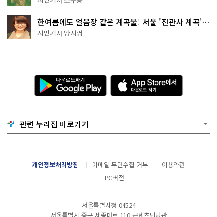
한여름에도 얼음장 같은 계곡물! 서울 '진관사 계곡'이
천국이네~
시민기자 양지영
다
A
운
p
로
p
드
S
하
t
기
o
관련 누리집 바로가기
G
r
o
e
o
에
g
서
l
다
개인정보처리방침
이메일 무단수집 거부
이용약관
e
운
P
로
PC버전
l
드
a
하
y
기
서울특별시청 04524
서울특별시 중구 세종대로 110 콘텐츠담당관