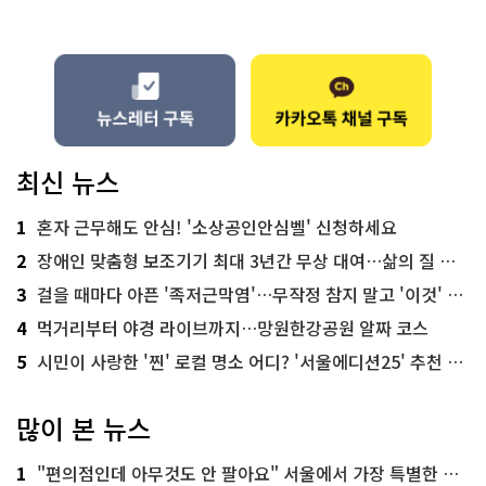
최신 뉴스
1
혼자 근무해도 안심! '소상공인안심벨' 신청하세요
2
장애인 맞춤형 보조기기 최대 3년간 무상 대여…삶의 질 높인다
3
걸을 때마다 아픈 '족저근막염'…무작정 참지 말고 '이것' 해보세요!
4
먹거리부터 야경 라이브까지…망원한강공원 알짜 코스
5
시민이 사랑한 '찐' 로컬 명소 어디? '서울에디션25' 추천 코스
많이 본 뉴스
1
"편의점인데 아무것도 안 팔아요" 서울에서 가장 특별한 편의점의 정체