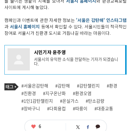
를 줄이는 생활의 지혜를 모아서
서울시 홈페이지
와 환경교육포털
사이트에 게시해 놓았다.
캠페인과 이벤트에 관한 자세한 정보는
'서울은 감탄해' 인스타그램
과
서울시 홈페이지
등에서 확인할 수 있다. 서울시민들의 적극적인
참여로 서울시가 친환경 도시로 거듭나길 바라는 마음이다.
기
시민기자 윤주영
사
서울시의 유익한 소식을 전달하는 기자가 되겠습니
작
다.
성
자
프
로
기
필
태
#서울은감탄해
#감탄해
#감탄챌린지
#환경
사
그
관
#친환경
#지구온난화
#환경오염
련
#1인1감탄챌린지
#온실가스
#탄소감량
태
그
#장바구니
#다회용컵
#따릉이
#대중교통
좋
6
카
트
페
아