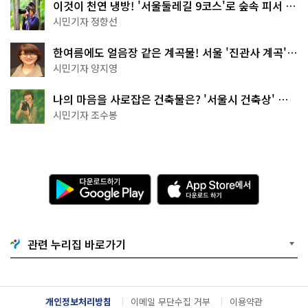
이것이 천연 냉방! '서울둘레길 9코스'로 숲속 피서 떠
나볼까
시민기자 정향선
한여름에도 얼음장 같은 계곡물! 서울 '진관사 계곡'이
천국이네~
시민기자 양지영
나의 마음을 사로잡은 건축물은? '서울시 건축상' 수
상작 공개!
시민기자 조수봉
다
A
운
p
로
p
드
S
하
t
기
o
관련 누리집 바로가기
G
r
o
e
o
에
g
서
l
다
개인정보처리방침
이메일 무단수집 거부
이용약관
e
운