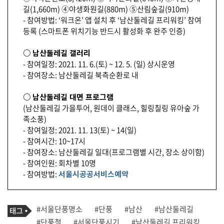
길(1,660m) ④야생화원길(880m) ⑤산림숲길(910m)
- 참여방법: ‘워크온’ 앱 설치 후 ‘남산둘레길 프리워킹’ 참여
등록 (스마트폰 위치기능 반드시 활성화 후 완주 인증)
○ 남산둘레길 갤러리
- 참여일정: 2021. 11. 6.(토) ~ 12. 5. (일) 상시운영
- 참여장소: 남산둘레길 북측순환로 내
○ 남산둘레길 대면 프로그램
(남산둘레길 가을투어, 원데이 클래스, 힐링칠링 유아숲 가
족소풍)
- 참여일정: 2021. 11. 13(토) ~ 14(일)
- 참여시간: 10~17시
- 참여장소: 남산둘레길 일대(프로그램별 시간, 장소 상이함)
- 참여인원: 회차별 10명
- 참여방법:
서울시공공서비스예약
기
태
#서울단풍명소
#단풍
#남산
#남산둘레길
사
그
관
#단풍철
#서울단풍시기
#남산둘레길 프리워킹