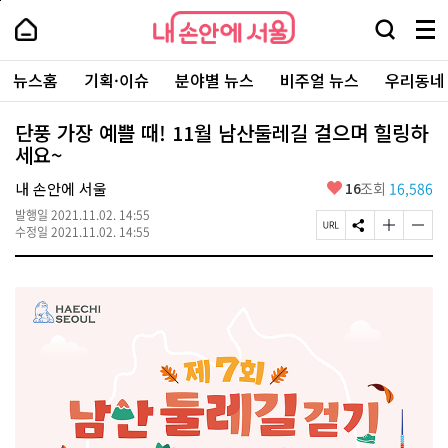
본
페
내
문
이
내
손
검
메
바
지
손
안
색
뉴
로
상
안
주
에
창
전
가
단
에
뉴스홈
기획·이슈
분야별 뉴스
비주얼 뉴스
우리동네
요
서
열
체
기
으
서
서
울
기
보
로
울
비
기
이
-
단풍 가장 예쁠 때! 11월 남산둘레길 걸으며 힐링하
스
동
서
세요~
바
울
로
시
가
좋
내 손안에 서울
16
조회
16,586
대
기
아
표
발행일
2021.11.02. 14:55
요
소
페
S
글
글
수정일
2021.11.02. 14:55
통
이
N
자
자
포
지
S
크
크
털
U
공
기
기
R
유
크
작
L
하
게
게
복
기
변
변
사
경
경
하
하
기
기