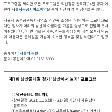
프로그램을 제외한 모든 프로그램은 백신접종 완료자(14일 경과)에
한해
서울시공공서비스예약
을 통해 사전 예약 후 참여할 수 있다.
서울시 중부공원녹지사업소 김인숙 소장은 “지난해는 코로나19로
대면 행사가 어려워 남산의 아름다운 가을을 영상으로 전달해 못내
아쉬웠다”며, “이번 가을은 가족, 친구들과 남산에 직접 오셔서 단풍
이 아름다운 둘레길을 거닐며 소소한 행복을 찾길 바란다”고 말했
다.
홈페이지:
서울의 공원
문의: 공원여가과 02-3783-5993
제7회 남산둘레길 걷기 ‘남산에서 놀자’ 프로그램
○ 남산둘레길 프리워킹
- 참여일정: 2021. 11. 6.(토) ~ 21.(일) 기간 내 자유 참여
- 참여코스
①북측순환로(3,420m) ②역사문화길(640m) ③자연생태