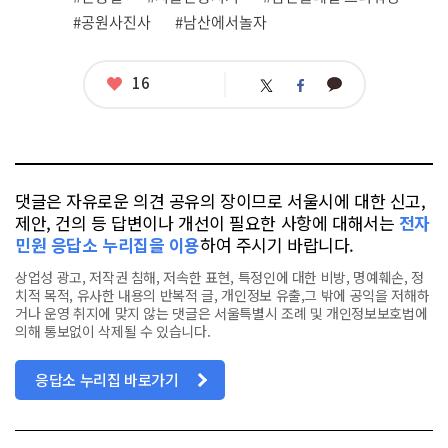
련
#공원사진사
#남산에서놀자
태
그
좋
16
카
트
페
아
카
위
이
요
오
터
스
톡
북
댓글은 자유로운 의견 공유의 장이므로 서울시에 대한 신고,
제안, 건의 등 답변이나 개선이 필요한 사항에 대해서는
전자
민원 응답소 누리집을 이용
하여 주시기 바랍니다.
상업성 광고, 저작권 침해, 저속한 표현, 특정인에 대한 비방, 명예훼손, 정
치적 목적, 유사한 내용의 반복적 글, 개인정보 유출,그 밖에 공익을 저해하
거나 운영 취지에 맞지 않는 댓글은 서울특별시 조례 및 개인정보보호법에
의해 통보없이 삭제될 수 있습니다.
응답소 누리집 바로가기