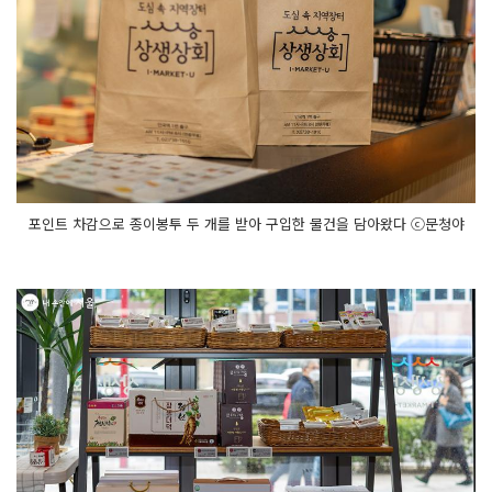
포인트 차감으로 종이봉투 두 개를 받아 구입한 물건을 담아왔다 ⓒ문청야