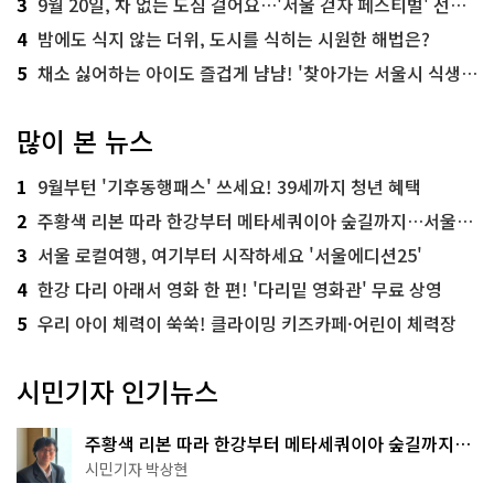
3
9월 20일, 차 없는 도심 걸어요…'서울 걷자 페스티벌' 선착순 5천명
4
밤에도 식지 않는 더위, 도시를 식히는 시원한 해법은?
5
채소 싫어하는 아이도 즐겁게 냠냠! '찾아가는 서울시 식생활 교육' 현장
많이 본 뉴스
1
9월부턴 '기후동행패스' 쓰세요! 39세까지 청년 혜택
2
주황색 리본 따라 한강부터 메타세쿼이아 숲길까지…서울둘레길 15코스
3
서울 로컬여행, 여기부터 시작하세요 '서울에디션25'
4
한강 다리 아래서 영화 한 편! '다리밑 영화관' 무료 상영
5
우리 아이 체력이 쑥쑥! 클라이밍 키즈카페·어린이 체력장
시민기자 인기뉴스
주황색 리본 따라 한강부터 메타세쿼이아 숲길까지…
서울둘레길 15코스
시민기자 박상현