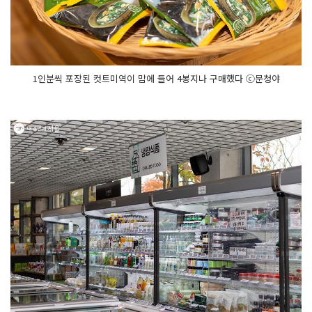
1인분씩 포장된 컷트미역이 맘에 들어 4봉지나 구매했다 ⓒ문청야