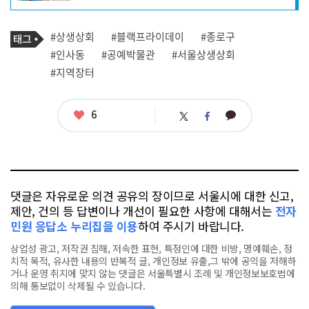
프
로
기
필
태
#상생상회
#블랙프라이데이
#종로구
사
그
관
#인사동
#공예박물관
#서울상생상회
련
#지역장터
태
그
좋
6
카
트
페
아
카
위
이
요
오
터
스
톡
북
댓글은 자유로운 의견 공유의 장이므로 서울시에 대한 신고,
제안, 건의 등 답변이나 개선이 필요한 사항에 대해서는
전자
민원 응답소 누리집을 이용
하여 주시기 바랍니다.
상업성 광고, 저작권 침해, 저속한 표현, 특정인에 대한 비방, 명예훼손, 정
치적 목적, 유사한 내용의 반복적 글, 개인정보 유출,그 밖에 공익을 저해하
거나 운영 취지에 맞지 않는 댓글은 서울특별시 조례 및 개인정보보호법에
의해 통보없이 삭제될 수 있습니다.