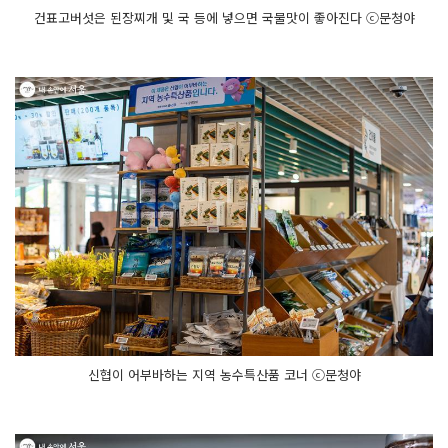
건표고버섯은 된장찌개 및 국 등에 넣으면 국물맛이 좋아진다 ⓒ문청야
신협이 어부바하는 지역 농수특산품 코너 ⓒ문청야