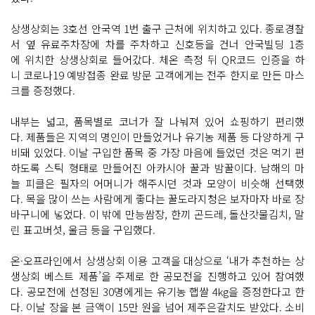
상생상회는 3호선 안국역 1번 출구 근처에 위치하고 있다. 종로경찰
서 옆 유료주차장에 차를 주차하고 신호등을 건너 안국빌딩 1층
에 위치한 상생상회로 들어갔다. 체온 측정 뒤 QR코드 인증을 하
니 코로나19 예방접종 완료 방문 고객에게는 전주 한지로 만든 마스
크를 증정했다.
내부는 넓고, 품목별로 코너가 잘 나눠져 있어 쇼핑하기 편리했
다. 제품들은 지역의 명인이 만들었거나 유기농 제품 등 다양하게 구
비돼 있었다. 이날 구입한 품목 중 가장 마음에 들었던 것은 먹기 편
하도록 스틱 형태로 만들어진 아카시아 꿀과 밤꿀이다. 남해의 마
늘 피클은 필자의 어머니가 해주시던 것과 모양이 비슷해 선택했
다. 목을 많이 쓰는 사람에게 좋다는 꿀도라지청은 보자마자 바로 장
바구니에 넣었다. 이 밖에 만능쌈장, 한끼 곤드레, 돌산갓물김치, 말
린 표고버섯, 울금 등을 구입했다.
온·오프라인에서 상생상회 이용 고객을 대상으로 ‘내가 추천하는 상
생상회 베스트 제품’을 주제로 한 공모전을 진행하고 있어 참여했
다. 공모전에 선정된 30명에게는 유기농 햅쌀 4kg을 증정한다고 한
다. 이날 장을 본 금액이 15만 원을 넘어 제주은갈치도 받았다. 소비