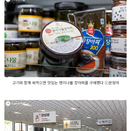
고기와 함께 싸먹으면 맛있는 명이나물 장아찌를 구매했다 ⓒ문청야