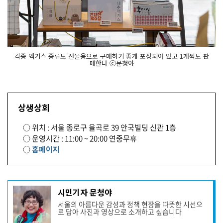
각종 엑기스 종류도 선물용으로 구매하기 좋게 포장되어 있고 1개씩도 판
매한다 ⓒ문청야
상생상회
○ 위치 : 서울 종로구 율곡로 39 안국빌딩 신관 1층
○ 운영시간 : 11:00 ~ 20:00 연중무휴
○
홈페이지
기
시민기자 문청야
사
서울의 아름다운 감성과 정책 현장을 따뜻한 시선으
작
로 담아 사진과 영상으로 소개하고 싶습니다
성
자