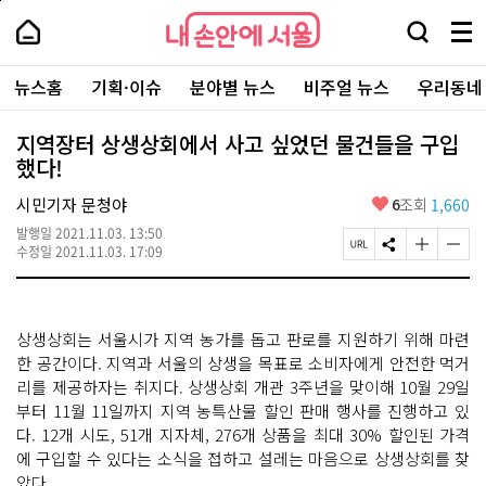
본
페
내
문
이
내
손
검
메
바
지
손
안
색
뉴
로
상
안
주
에
창
전
가
단
에
뉴스홈
기획·이슈
분야별 뉴스
비주얼 뉴스
우리동네
요
서
열
체
기
으
서
서
울
기
보
로
울
비
기
이
-
지역장터 상생상회에서 사고 싶었던 물건들을 구입
스
동
서
했다!
바
울
로
시
가
좋
시민기자 문청야
6
조회
1,660
대
기
아
표
발행일
2021.11.03. 13:50
요
소
페
S
글
글
수정일
2021.11.03. 17:09
통
이
N
자
자
포
지
S
크
크
털
U
공
기
기
R
유
크
작
상생상회는 서울시가 지역 농가를 돕고 판로를 지원하기 위해 마련
L
하
게
게
복
기
변
변
한 공간이다. 지역과 서울의 상생을 목표로 소비자에게 안전한 먹거
사
경
경
리를 제공하자는 취지다. 상생상회 개관 3주년을 맞이해 10월 29일
하
하
부터 11월 11일까지 지역 농특산물 할인 판매 행사를 진행하고 있
기
기
다. 12개 시도, 51개 지자체, 276개 상품을 최대 30% 할인된 가격
에 구입할 수 있다는 소식을 접하고 설레는 마음으로 상생상회를 찾
았다.