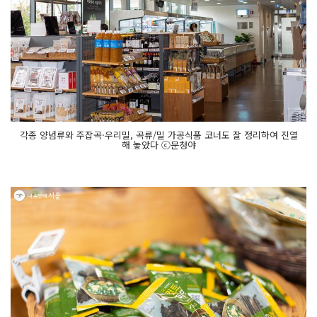
각종 양념류와 주잡곡·우리밀, 곡류/밀 가공식품 코너도 잘 정리하여 진열
해 놓았다 ⓒ문청야