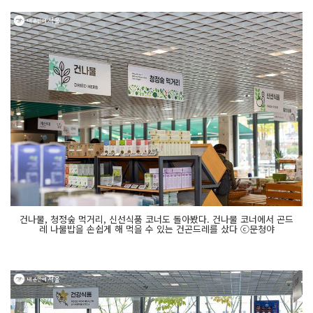
건나물, 청정숲 먹거리, 신선식품 코너도 돌아봤다. 건나물 코너에서 곤드
레 나물밥을 손쉽게 해 먹을 수 있는 건곤드레를 샀다 ⓒ문청야